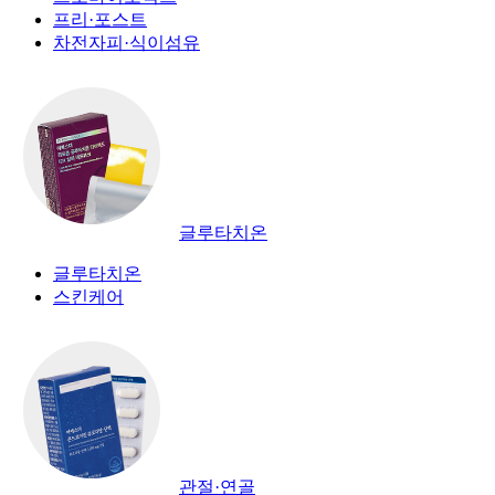
프리·포스트
차전자피·식이섬유
글루타치온
글루타치온
스킨케어
관절·연골