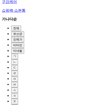
구강케어
쇼핑백·소분통
가나다순
전체
유산균
오메가
비타민
미네랄
ㄱ
ㄴ
ㄷ
ㄹ
ㅁ
ㅂ
ㅅ
ㅇ
ㅈ