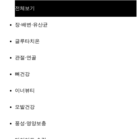
전체보기
장·배변·유산균
글루타치온
관절·연골
뼈건강
이너뷰티
모발건강
풍성·영양보충