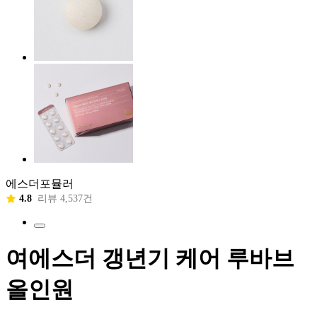
에스더포뮬러
4.8
리뷰 4,537건
여에스더 갱년기 케어 루바브
올인원