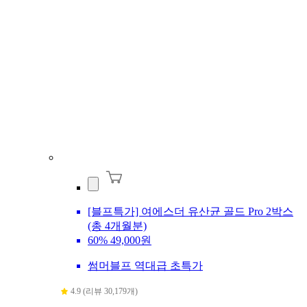
[블프특가] 여에스더 유산균 골드 Pro 2박스
(총 4개월분)
60%
49,000원
썸머블프 역대급 초특가
4.9 (리뷰 30,179개)