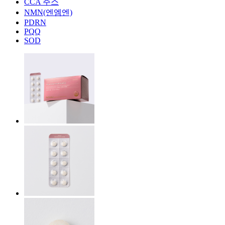
CCA 주스
NMN(엔엠엔)
PDRN
PQQ
SOD