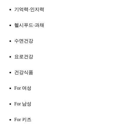
기억력·인지력
헬시푸드·과채
수면건강
요로건강
건강식품
For 여성
For 남성
For 키즈