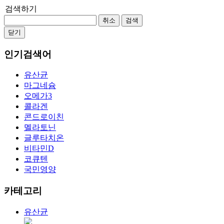
검색하기
취소
검색
닫기
인기검색어
유산균
마그네슘
오메가3
콜라겐
콘드로이친
멜라토닌
글루타치온
비타민D
코큐텐
국민영양
카테고리
유산균