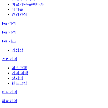
아르기닌·블랙마카
레티놀
건강간식
For 여성
For 남성
For 키즈
키성장
스킨케어
마스크팩
기미·미백
선케어
핸드크림
바디케어
헤어케어