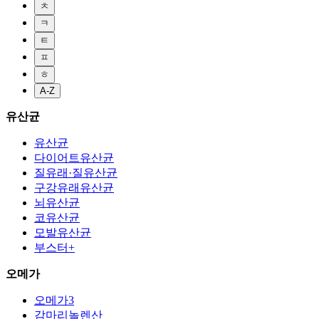
ㅊ
ㅋ
ㅌ
ㅍ
ㅎ
A-Z
유산균
유산균
다이어트유산균
질유래·질유산균
구강유래유산균
뇌유산균
코유산균
모발유산균
부스터+
오메가
오메가3
감마리놀렌산