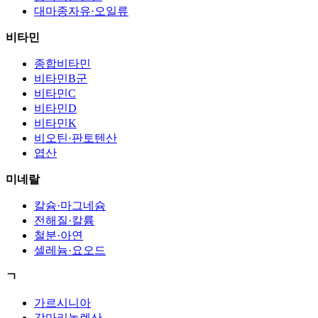
대마종자유·오일류
비타민
종합비타민
비타민B군
비타민C
비타민D
비타민K
비오틴·판토텐산
엽산
미네랄
칼슘·마그네슘
전해질·칼륨
철분·아연
셀레늄·요오드
ㄱ
가르시니아
감마리놀렌산