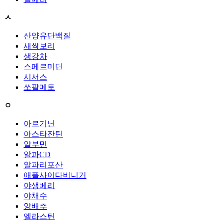
ㅅ
산양유단백질
새싹보리
생강차
스페르미딘
시서스
쏘팔메토
ㅇ
아르기닌
아스타잔틴
알부민
알파CD
알파리포산
애플사이다비니거
야생베리
야채수
양배추
엘라스틴