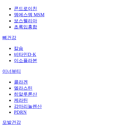
콘드로이친
엠에스엠 MSM
보스웰리아
초록입홍합
뼈건강
칼슘
비타민D·K
이소플라본
이너뷰티
콜라겐
엘라스틴
히알루론산
케라틴
감마리놀렌산
PDRN
모발건강