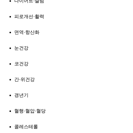
다이어트·슬림
피로개선·활력
면역·항산화
눈건강
코건강
간·위건강
갱년기
혈행·혈압·혈당
콜레스테롤