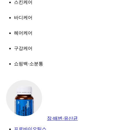
스킨케어
바디케어
헤어케어
구강케어
쇼핑백·소분통
장·배변·유산균
프로바이오틱스