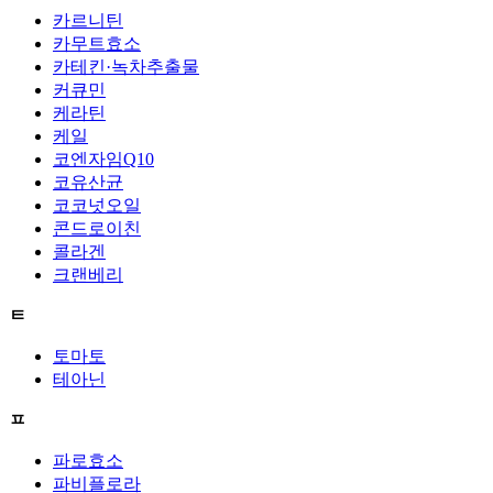
카르니틴
카무트효소
카테킨·녹차추출물
커큐민
케라틴
케일
코엔자임Q10
코유산균
코코넛오일
콘드로이친
콜라겐
크랜베리
ㅌ
토마토
테아닌
ㅍ
파로효소
파비플로라