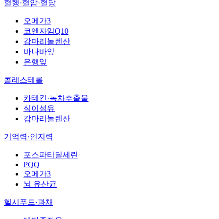
혈행·혈압·혈당
오메가3
코엔자임Q10
감마리놀렌산
바나바잎
은행잎
콜레스테롤
카테킨·녹차추출물
식이섬유
감마리놀렌산
기억력·인지력
포스파티딜세린
PQQ
오메가3
뇌 유산균
헬시푸드·과채