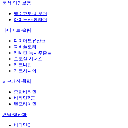
풍성·영양보충
맥주효모·비오틴
아미노산·케라틴
다이어트·슬림
다이어트유산균
파비플로라
카테킨·녹차추출물
모로실·시서스
카르니틴
가르시니아
피로개선·활력
종합비타민
비타민B군
벤포티아민
면역·항산화
비타민C