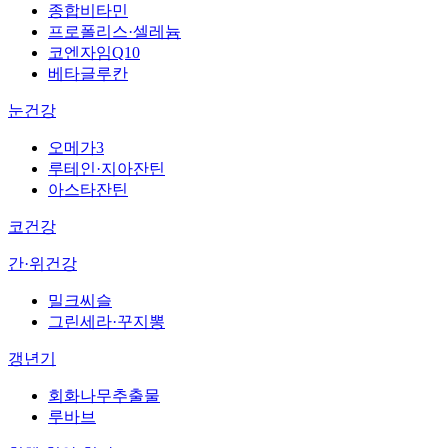
종합비타민
프로폴리스·셀레늄
코엔자임Q10
베타글루칸
눈건강
오메가3
루테인·지아잔틴
아스타잔틴
코건강
간·위건강
밀크씨슬
그린세라·꾸지뽕
갱년기
회화나무추출물
루바브