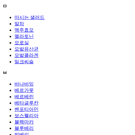
ㅁ
마시는 샐러드
말차
맥주효모
멜라토닌
모로실
모발유산균
모발콜라겐
밀크씨슬
ㅂ
바나바잎
베르가못
베르베린
베타글루칸
벤포티아민
보스웰리아
블랙마카
블루베리
빌베리