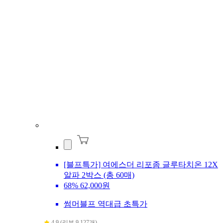
[블프특가] 여에스더 리포좀 글루타치온 12X
알파 2박스 (총 60매)
68%
62,000원
썸머블프 역대급 초특가
4.9 (리뷰 9,127개)