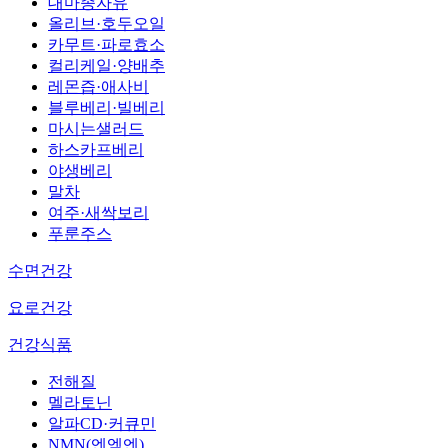
대마종자유
올리브·호두오일
카무트·파로효소
컬리케일·양배추
레몬즙·애사비
블루베리·빌베리
마시는샐러드
하스카프베리
야생베리
말차
여주·새싹보리
푸룬주스
수면건강
요로건강
건강식품
전해질
멜라토닌
알파CD·커큐민
NMN(엔엠엔)