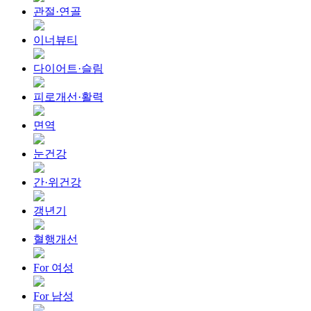
관절·연골
이너뷰티
다이어트·슬림
피로개선·활력
면역
눈건강
간·위건강
갱년기
혈행개선
For 여성
For 남성