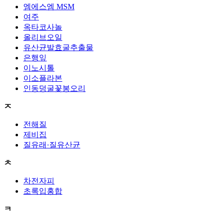
엠에스엠 MSM
여주
옥타코사놀
올리브오일
유산균발효굴추출물
은행잎
이노시톨
이소플라본
인동덩굴꽃봉오리
ㅈ
전해질
제비집
질유래·질유산균
ㅊ
차전자피
초록입홍합
ㅋ