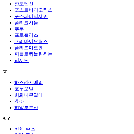
판토텐산
포스트바이오틱스
포스파티딜세린
폴리코사놀
푸룬
프로폴리스
프리바이오틱스
플라즈마로겐
피롤로퀴놀린퀴논
피세틴
ㅎ
하스카프베리
호두오일
회화나무열매
효소
히알루론산
A-Z
ABC 주스