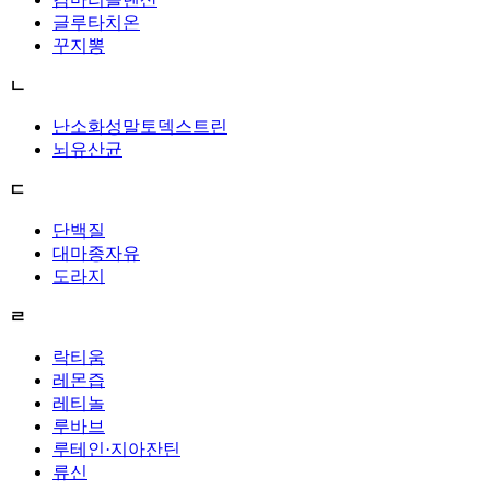
글루타치온
꾸지뽕
ㄴ
난소화성말토덱스트린
뇌유산균
ㄷ
단백질
대마종자유
도라지
ㄹ
락티움
레몬즙
레티놀
루바브
루테인·지아잔틴
류신