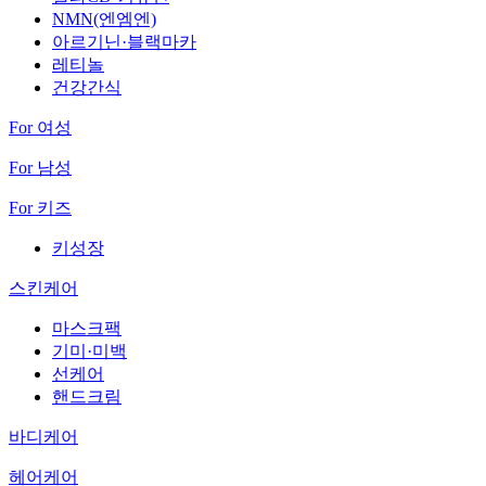
NMN(엔엠엔)
아르기닌·블랙마카
레티놀
건강간식
For 여성
For 남성
For 키즈
키성장
스킨케어
마스크팩
기미·미백
선케어
핸드크림
바디케어
헤어케어