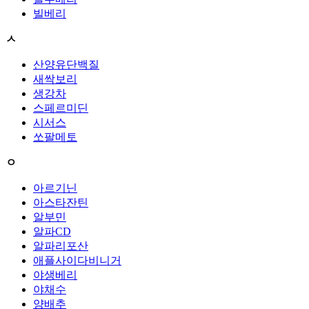
빌베리
ㅅ
산양유단백질
새싹보리
생강차
스페르미딘
시서스
쏘팔메토
ㅇ
아르기닌
아스타잔틴
알부민
알파CD
알파리포산
애플사이다비니거
야생베리
야채수
양배추