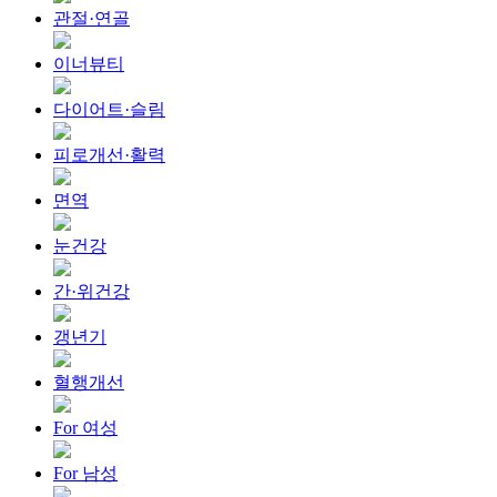
관절·연골
이너뷰티
다이어트·슬림
피로개선·활력
면역
눈건강
간·위건강
갱년기
혈행개선
For 여성
For 남성