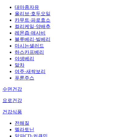
대마종자유
올리브·호두오일
카무트·파로효소
컬리케일·양배추
레몬즙·애사비
블루베리·빌베리
마시는샐러드
하스카프베리
야생베리
말차
여주·새싹보리
푸룬주스
수면건강
요로건강
건강식품
전해질
멜라토닌
알파CD·커큐민