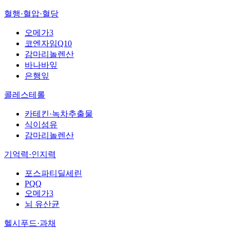
혈행·혈압·혈당
오메가3
코엔자임Q10
감마리놀렌산
바나바잎
은행잎
콜레스테롤
카테킨·녹차추출물
식이섬유
감마리놀렌산
기억력·인지력
포스파티딜세린
PQQ
오메가3
뇌 유산균
헬시푸드·과채