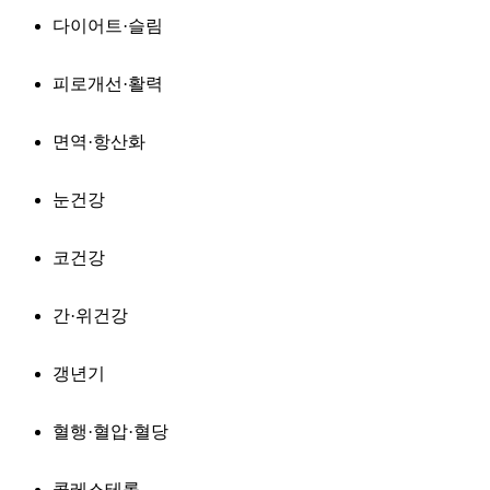
다이어트·슬림
피로개선·활력
면역·항산화
눈건강
코건강
간·위건강
갱년기
혈행·혈압·혈당
콜레스테롤