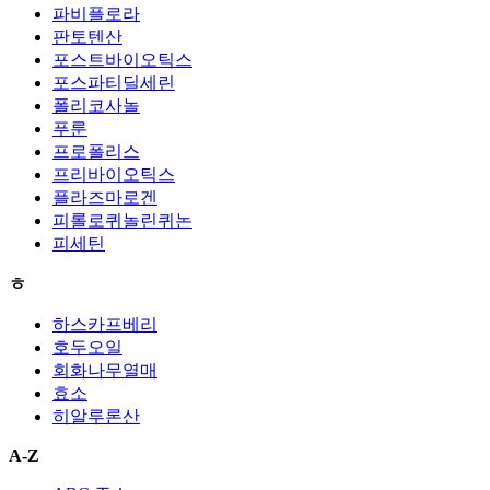
파비플로라
판토텐산
포스트바이오틱스
포스파티딜세린
폴리코사놀
푸룬
프로폴리스
프리바이오틱스
플라즈마로겐
피롤로퀴놀린퀴논
피세틴
ㅎ
하스카프베리
호두오일
회화나무열매
효소
히알루론산
A-Z