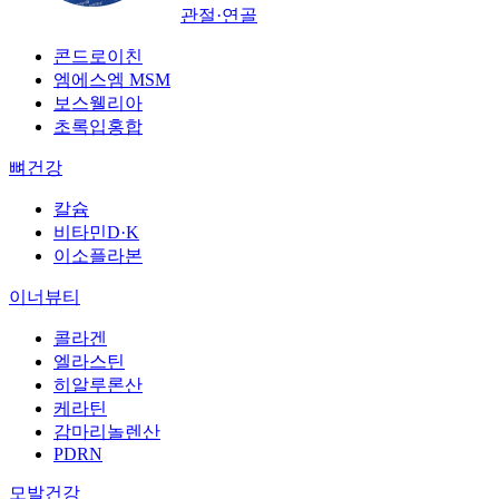
관절·연골
콘드로이친
엠에스엠 MSM
보스웰리아
초록입홍합
뼈건강
칼슘
비타민D·K
이소플라본
이너뷰티
콜라겐
엘라스틴
히알루론산
케라틴
감마리놀렌산
PDRN
모발건강