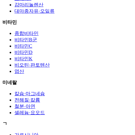
감마리놀렌산
대마종자유·오일류
비타민
종합비타민
비타민B군
비타민C
비타민D
비타민K
비오틴·판토텐산
엽산
미네랄
칼슘·마그네슘
전해질·칼륨
철분·아연
셀레늄·요오드
ㄱ
가르시니아