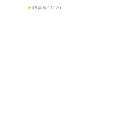
4.9 (리뷰 9,111개)