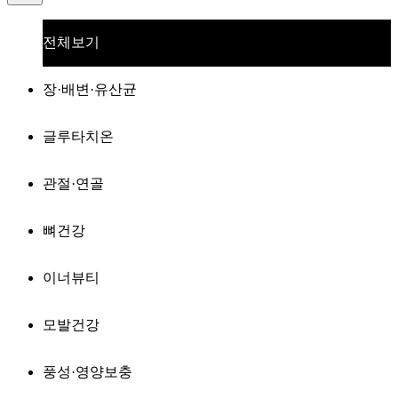
전체보기
장·배변·유산균
글루타치온
관절·연골
뼈건강
이너뷰티
모발건강
풍성·영양보충