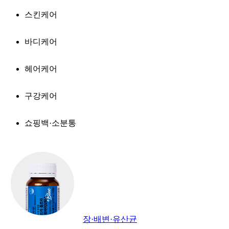
스킨케어
바디케어
헤어케어
구강케어
쇼핑백·소분통
장·배변·유산균