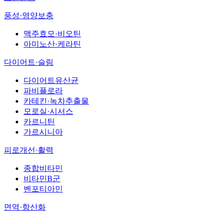
풍성·영양보충
맥주효모·비오틴
아미노산·케라틴
다이어트·슬림
다이어트유산균
파비플로라
카테킨·녹차추출물
모로실·시서스
카르니틴
가르시니아
피로개선·활력
종합비타민
비타민B군
벤포티아민
면역·항산화