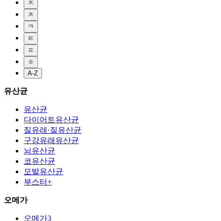
ㅈ
ㅊ
ㅋ
ㅌ
ㅍ
ㅎ
A-Z
유산균
유산균
다이어트유산균
질유래·질유산균
구강유래유산균
뇌유산균
코유산균
모발유산균
부스터+
오메가
오메가3