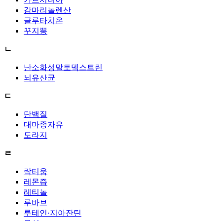
감마리놀렌산
글루타치온
꾸지뽕
ㄴ
난소화성말토덱스트린
뇌유산균
ㄷ
단백질
대마종자유
도라지
ㄹ
락티움
레몬즙
레티놀
루바브
루테인·지아잔틴