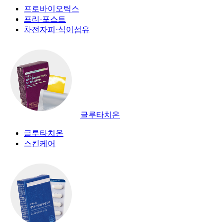
프로바이오틱스
프리·포스트
차전자피·식이섬유
글루타치온
글루타치온
스킨케어