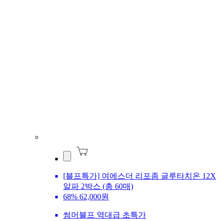
[블프특가] 여에스더 리포좀 글루타치온 12X
알파 2박스 (총 60매)
68%
62,000원
썸머블프 역대급 초특가