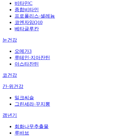
비타민C
종합비타민
프로폴리스·셀레늄
코엔자임Q10
베타글루칸
눈건강
오메가3
루테인·지아잔틴
아스타잔틴
코건강
간·위건강
밀크씨슬
그린세라·꾸지뽕
갱년기
회화나무추출물
루바브