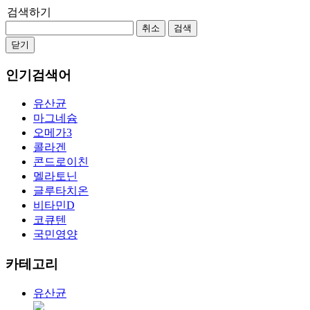
검색하기
취소
검색
닫기
인기검색어
유산균
마그네슘
오메가3
콜라겐
콘드로이친
멜라토닌
글루타치온
비타민D
코큐텐
국민영양
카테고리
유산균