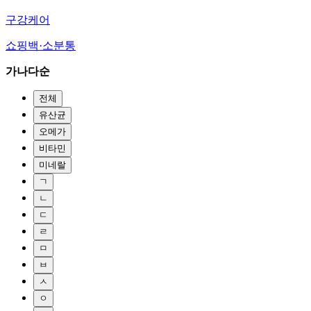
구강케어
쇼핑백·소분통
가나다순
전체
유산균
오메가
비타민
미네랄
ㄱ
ㄴ
ㄷ
ㄹ
ㅁ
ㅂ
ㅅ
ㅇ