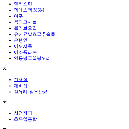
엘라스틴
엠에스엠 MSM
여주
옥타코사놀
올리브오일
유산균발효굴추출물
은행잎
이노시톨
이소플라본
인동덩굴꽃봉오리
ㅈ
전해질
제비집
질유래·질유산균
ㅊ
차전자피
초록입홍합