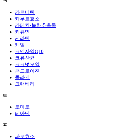
ㅋ
카르니틴
카무트효소
카테킨·녹차추출물
커큐민
케라틴
케일
코엔자임Q10
코유산균
코코넛오일
콘드로이친
콜라겐
크랜베리
ㅌ
토마토
테아닌
ㅍ
파로효소