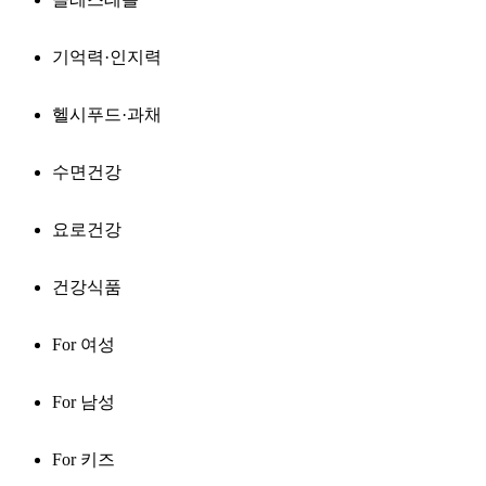
기억력·인지력
헬시푸드·과채
수면건강
요로건강
건강식품
For 여성
For 남성
For 키즈