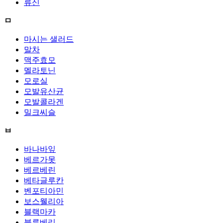
류신
ㅁ
마시는 샐러드
말차
맥주효모
멜라토닌
모로실
모발유산균
모발콜라겐
밀크씨슬
ㅂ
바나바잎
베르가못
베르베린
베타글루칸
벤포티아민
보스웰리아
블랙마카
블루베리