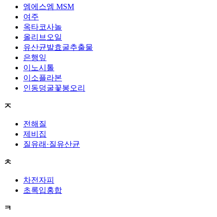
엠에스엠 MSM
여주
옥타코사놀
올리브오일
유산균발효굴추출물
은행잎
이노시톨
이소플라본
인동덩굴꽃봉오리
ㅈ
전해질
제비집
질유래·질유산균
ㅊ
차전자피
초록입홍합
ㅋ