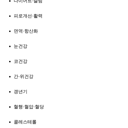
다이어트·슬림
피로개선·활력
면역·항산화
눈건강
코건강
간·위건강
갱년기
혈행·혈압·혈당
콜레스테롤