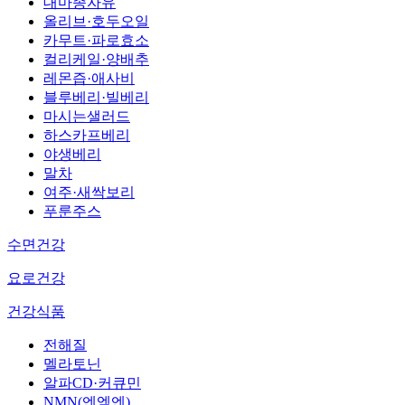
대마종자유
올리브·호두오일
카무트·파로효소
컬리케일·양배추
레몬즙·애사비
블루베리·빌베리
마시는샐러드
하스카프베리
야생베리
말차
여주·새싹보리
푸룬주스
수면건강
요로건강
건강식품
전해질
멜라토닌
알파CD·커큐민
NMN(엔엠엔)