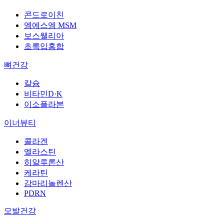
콘드로이친
엠에스엠 MSM
보스웰리아
초록입홍합
뼈건강
칼슘
비타민D·K
이소플라본
이너뷰티
콜라겐
엘라스틴
히알루론산
케라틴
감마리놀렌산
PDRN
모발건강