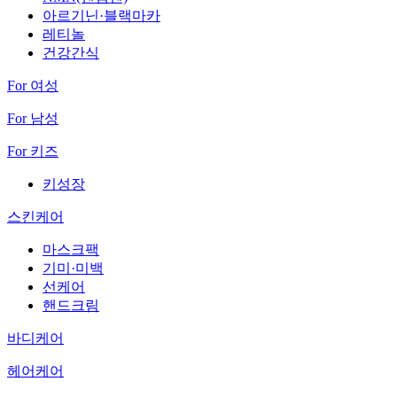
아르기닌·블랙마카
레티놀
건강간식
For 여성
For 남성
For 키즈
키성장
스킨케어
마스크팩
기미·미백
선케어
핸드크림
바디케어
헤어케어