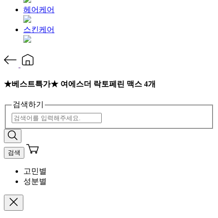
헤어케어
스킨케어
★베스트특가★ 여에스더 락토페린 맥스 4개
검색하기
검색
고민별
성분별