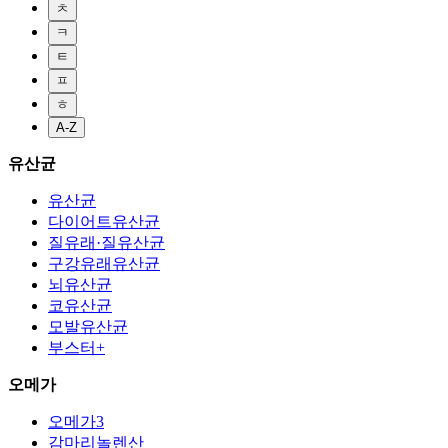
ㅊ
ㅋ
ㅌ
ㅍ
ㅎ
A-Z
유산균
유산균
다이어트유산균
질유래·질유산균
구강유래유산균
뇌유산균
코유산균
모발유산균
부스터+
오메가
오메가3
감마리놀렌산