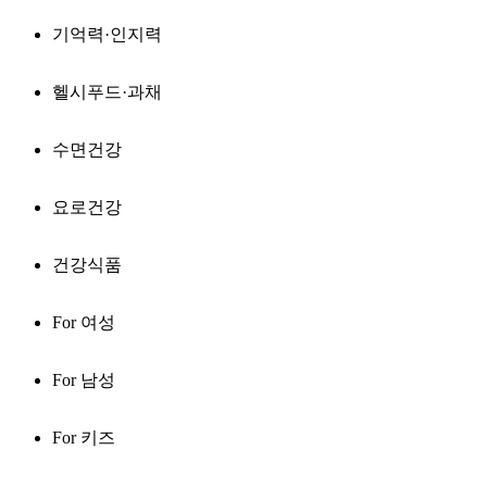
기억력·인지력
헬시푸드·과채
수면건강
요로건강
건강식품
For 여성
For 남성
For 키즈