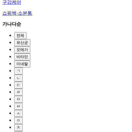
구강케어
쇼핑백·소분통
가나다순
전체
유산균
오메가
비타민
미네랄
ㄱ
ㄴ
ㄷ
ㄹ
ㅁ
ㅂ
ㅅ
ㅇ
ㅈ