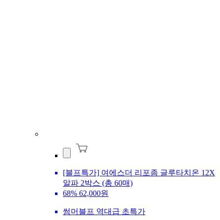
[블프특가] 여에스더 리포좀 글루타치온 12X
알파 2박스 (총 60매)
68%
62,000원
썸머블프 역대급 초특가