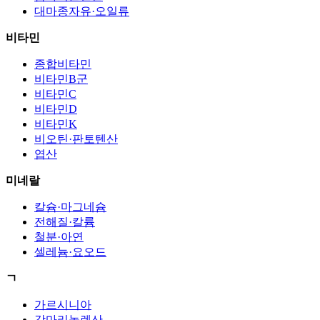
대마종자유·오일류
비타민
종합비타민
비타민B군
비타민C
비타민D
비타민K
비오틴·판토텐산
엽산
미네랄
칼슘·마그네슘
전해질·칼륨
철분·아연
셀레늄·요오드
ㄱ
가르시니아
감마리놀렌산