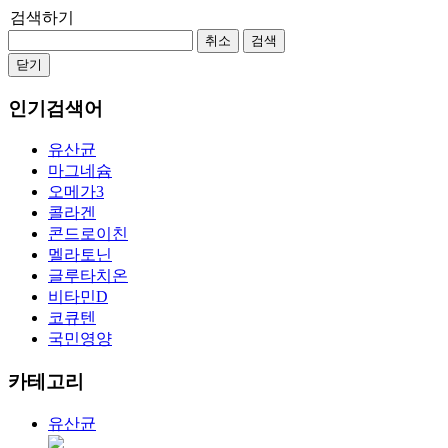
검색하기
취소
검색
닫기
인기검색어
유산균
마그네슘
오메가3
콜라겐
콘드로이친
멜라토닌
글루타치온
비타민D
코큐텐
국민영양
카테고리
유산균