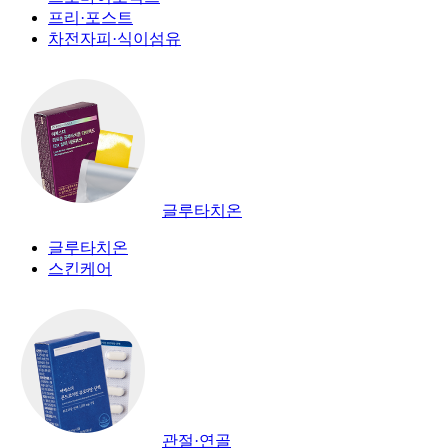
프리·포스트
차전자피·식이섬유
글루타치온
글루타치온
스킨케어
관절·연골