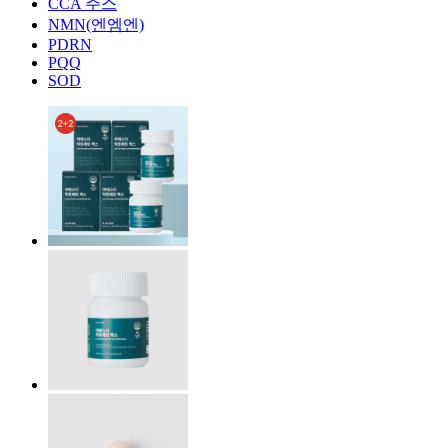
CCA 주스
NMN(엔엠엔)
PDRN
PQQ
SOD