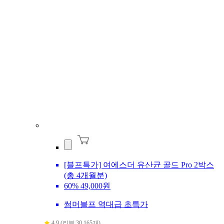
[블프특가] 여에스더 유산균 골드 Pro 2박스
(총 4개월분)
60%
49,000원
썸머블프 역대급 초특가
4.9 (리뷰 30,165개)