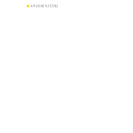
4.9 (리뷰 9,123개)