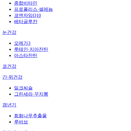
종합비타민
프로폴리스·셀레늄
코엔자임Q10
베타글루칸
눈건강
오메가3
루테인·지아잔틴
아스타잔틴
코건강
간·위건강
밀크씨슬
그린세라·꾸지뽕
갱년기
회화나무추출물
루바브