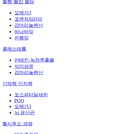
혈행·혈압·혈당
오메가3
코엔자임Q10
감마리놀렌산
바나바잎
은행잎
콜레스테롤
카테킨·녹차추출물
식이섬유
감마리놀렌산
기억력·인지력
포스파티딜세린
PQQ
오메가3
뇌 유산균
헬시푸드·과채