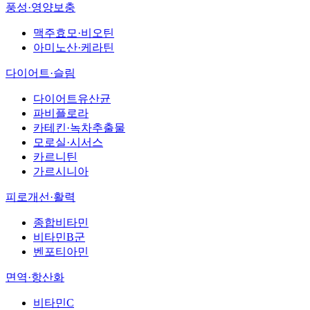
풍성·영양보충
맥주효모·비오틴
아미노산·케라틴
다이어트·슬림
다이어트유산균
파비플로라
카테킨·녹차추출물
모로실·시서스
카르니틴
가르시니아
피로개선·활력
종합비타민
비타민B군
벤포티아민
면역·항산화
비타민C