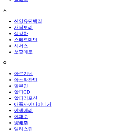
ㅅ
산양유단백질
새싹보리
생강차
스페르미딘
시서스
쏘팔메토
ㅇ
아르기닌
아스타잔틴
알부민
알파CD
알파리포산
애플사이다비니거
야생베리
야채수
양배추
엘라스틴