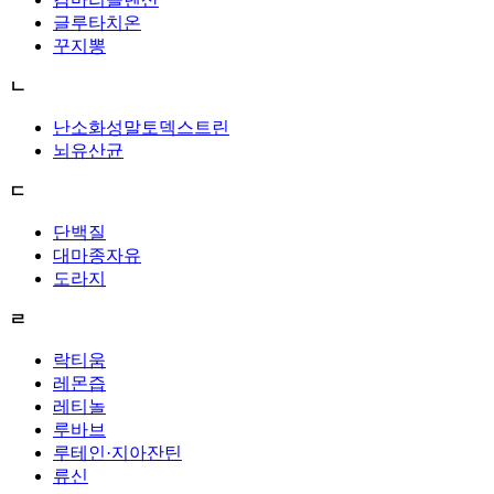
글루타치온
꾸지뽕
ㄴ
난소화성말토덱스트린
뇌유산균
ㄷ
단백질
대마종자유
도라지
ㄹ
락티움
레몬즙
레티놀
루바브
루테인·지아잔틴
류신