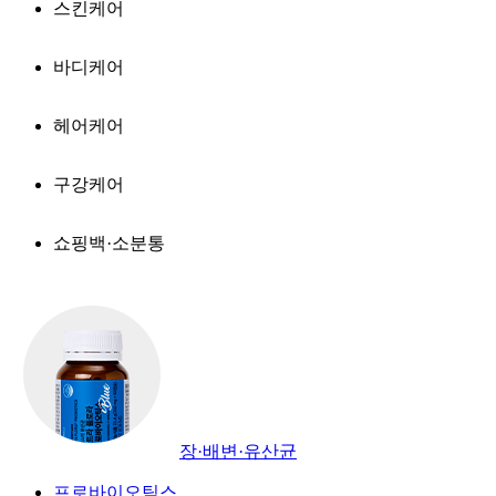
스킨케어
바디케어
헤어케어
구강케어
쇼핑백·소분통
장·배변·유산균
프로바이오틱스