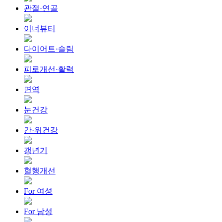
관절·연골
이너뷰티
다이어트·슬림
피로개선·활력
면역
눈건강
간·위건강
갱년기
혈행개선
For 여성
For 남성