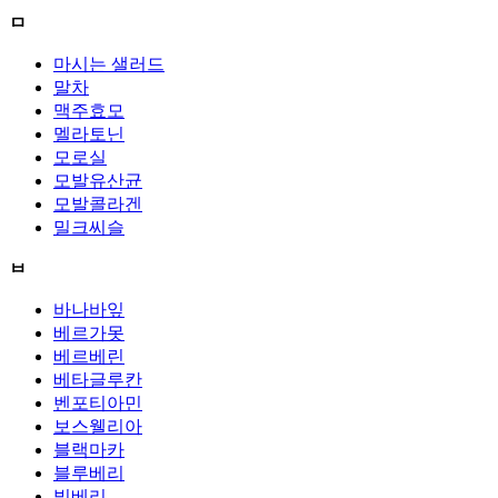
ㅁ
마시는 샐러드
말차
맥주효모
멜라토닌
모로실
모발유산균
모발콜라겐
밀크씨슬
ㅂ
바나바잎
베르가못
베르베린
베타글루칸
벤포티아민
보스웰리아
블랙마카
블루베리
빌베리