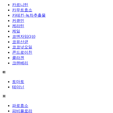
카르니틴
카무트효소
카테킨·녹차추출물
커큐민
케라틴
케일
코엔자임Q10
코유산균
코코넛오일
콘드로이친
콜라겐
크랜베리
ㅌ
토마토
테아닌
ㅍ
파로효소
파비플로라