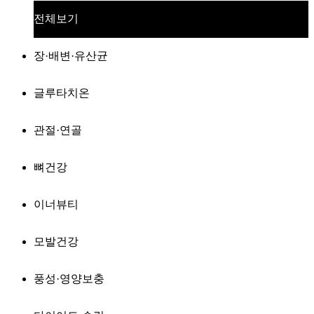
전체보기
장·배변·유산균
글루타치온
관절·연골
뼈건강
이너뷰티
모발건강
풍성·영양보충