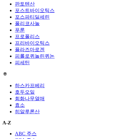
판토텐산
포스트바이오틱스
포스파티딜세린
폴리코사놀
푸룬
프로폴리스
프리바이오틱스
플라즈마로겐
피롤로퀴놀린퀴논
피세틴
ㅎ
하스카프베리
호두오일
회화나무열매
효소
히알루론산
A-Z
ABC 주스