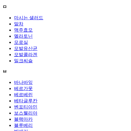
ㅁ
마시는 샐러드
말차
맥주효모
멜라토닌
모로실
모발유산균
모발콜라겐
밀크씨슬
ㅂ
바나바잎
베르가못
베르베린
베타글루칸
벤포티아민
보스웰리아
블랙마카
블루베리