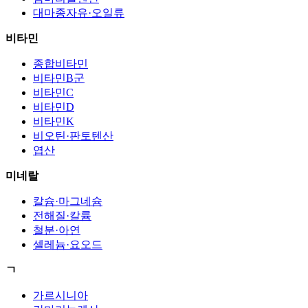
대마종자유·오일류
비타민
종합비타민
비타민B군
비타민C
비타민D
비타민K
비오틴·판토텐산
엽산
미네랄
칼슘·마그네슘
전해질·칼륨
철분·아연
셀레늄·요오드
ㄱ
가르시니아