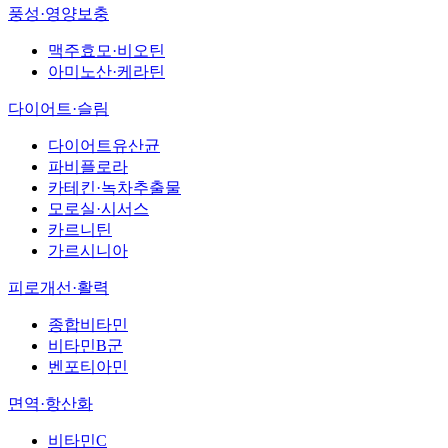
풍성·영양보충
맥주효모·비오틴
아미노산·케라틴
다이어트·슬림
다이어트유산균
파비플로라
카테킨·녹차추출물
모로실·시서스
카르니틴
가르시니아
피로개선·활력
종합비타민
비타민B군
벤포티아민
면역·항산화
비타민C