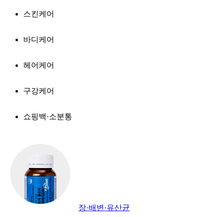
스킨케어
바디케어
헤어케어
구강케어
쇼핑백·소분통
장·배변·유산균