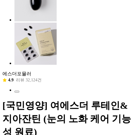
에스더포뮬러
4.9
리뷰 32,124건
[국민영양] 여에스더 루테인&
지아잔틴 (눈의 노화 케어 기능
성 원료)