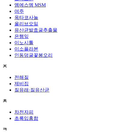
엠에스엠 MSM
여주
옥타코사놀
올리브오일
유산균발효굴추출물
은행잎
이노시톨
이소플라본
인동덩굴꽃봉오리
ㅈ
전해질
제비집
질유래·질유산균
ㅊ
차전자피
초록입홍합
ㅋ