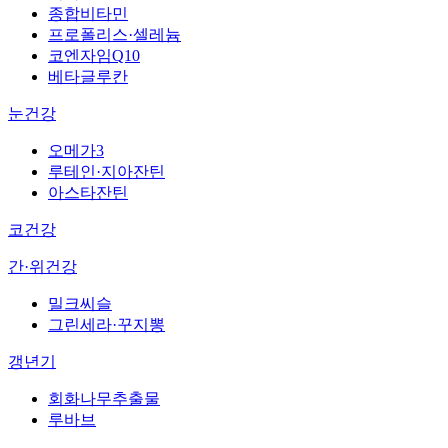
종합비타민
프로폴리스·셀레늄
코엔자임Q10
베타글루칸
눈건강
오메가3
루테인·지아잔틴
아스타잔틴
코건강
간·위건강
밀크씨슬
그린세라·꾸지뽕
갱년기
회화나무추출물
루바브