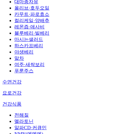
대마종자유
올리브·호두오일
카무트·파로효소
컬리케일·양배추
레몬즙·애사비
블루베리·빌베리
마시는샐러드
하스카프베리
야생베리
말차
여주·새싹보리
푸룬주스
수면건강
요로건강
건강식품
전해질
멜라토닌
알파CD·커큐민
NMN(엔엠엔)