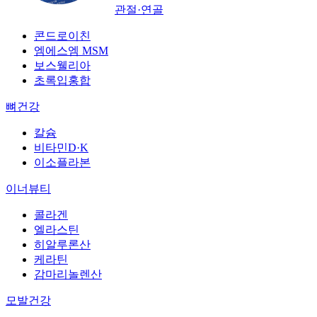
관절·연골
콘드로이친
엠에스엠 MSM
보스웰리아
초록입홍합
뼈건강
칼슘
비타민D·K
이소플라본
이너뷰티
콜라겐
엘라스틴
히알루론산
케라틴
감마리놀렌산
모발건강