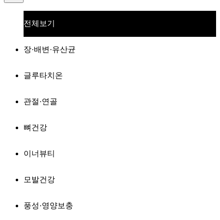
전체보기
장·배변·유산균
글루타치온
관절·연골
뼈건강
이너뷰티
모발건강
풍성·영양보충