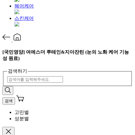
헤어케어
스킨케어
[국민영양] 여에스더 루테인&지아잔틴 (눈의 노화 케어 기능
성 원료)
검색하기
검색
고민별
성분별