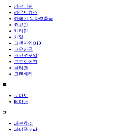
카르니틴
카무트효소
카테킨·녹차추출물
커큐민
케라틴
케일
코엔자임Q10
코유산균
코코넛오일
콘드로이친
콜라겐
크랜베리
ㅌ
토마토
테아닌
ㅍ
파로효소
파비플로라