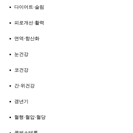
다이어트·슬림
피로개선·활력
면역·항산화
눈건강
코건강
간·위건강
갱년기
혈행·혈압·혈당
콜레스테롤