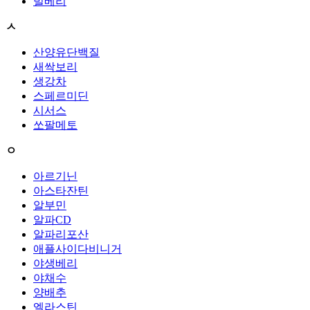
빌베리
ㅅ
산양유단백질
새싹보리
생강차
스페르미딘
시서스
쏘팔메토
ㅇ
아르기닌
아스타잔틴
알부민
알파CD
알파리포산
애플사이다비니거
야생베리
야채수
양배추
엘라스틴