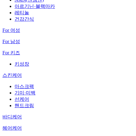
아르기닌·블랙마카
레티놀
건강간식
For 여성
For 남성
For 키즈
키성장
스킨케어
마스크팩
기미·미백
선케어
핸드크림
바디케어
헤어케어