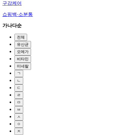
구강케어
쇼핑백·소분통
가나다순
전체
유산균
오메가
비타민
미네랄
ㄱ
ㄴ
ㄷ
ㄹ
ㅁ
ㅂ
ㅅ
ㅇ
ㅈ