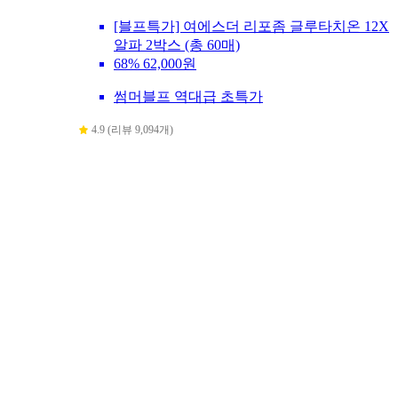
[블프특가] 여에스더 리포좀 글루타치온 12X
알파 2박스 (총 60매)
68%
62,000원
썸머블프 역대급 초특가
4.9 (리뷰 9,094개)