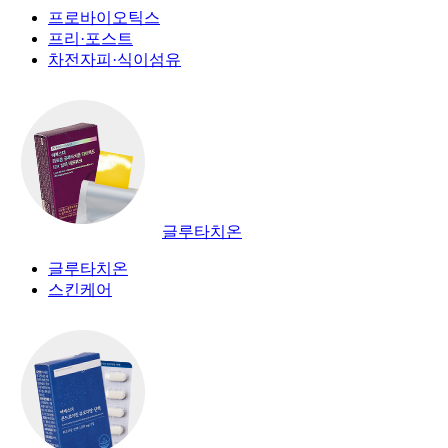
프로바이오틱스
프리·포스트
차전자피·식이섬유
글루타치온
글루타치온
스킨케어