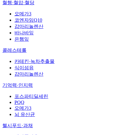
혈행·혈압·혈당
오메가3
코엔자임Q10
감마리놀렌산
바나바잎
은행잎
콜레스테롤
카테킨·녹차추출물
식이섬유
감마리놀렌산
기억력·인지력
포스파티딜세린
PQQ
오메가3
뇌 유산균
헬시푸드·과채