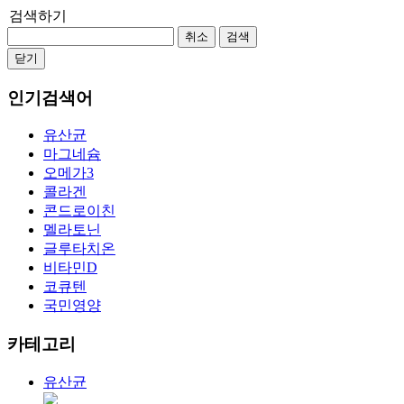
검색하기
취소
검색
닫기
인기검색어
유산균
마그네슘
오메가3
콜라겐
콘드로이친
멜라토닌
글루타치온
비타민D
코큐텐
국민영양
카테고리
유산균