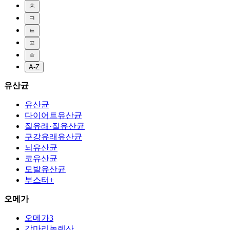
ㅊ
ㅋ
ㅌ
ㅍ
ㅎ
A-Z
유산균
유산균
다이어트유산균
질유래·질유산균
구강유래유산균
뇌유산균
코유산균
모발유산균
부스터+
오메가
오메가3
감마리놀렌산