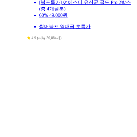
[블프특가] 여에스더 유산균 골드 Pro 2박스
(총 4개월분)
60%
49,000원
썸머블프 역대급 초특가
4.9 (리뷰 30,084개)