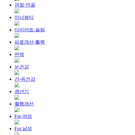
관절·연골
이너뷰티
다이어트·슬림
피로개선·활력
면역
눈건강
간·위건강
갱년기
혈행개선
For 여성
For 남성