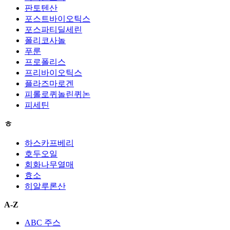
판토텐산
포스트바이오틱스
포스파티딜세린
폴리코사놀
푸룬
프로폴리스
프리바이오틱스
플라즈마로겐
피롤로퀴놀린퀴논
피세틴
ㅎ
하스카프베리
호두오일
회화나무열매
효소
히알루론산
A-Z
ABC 주스