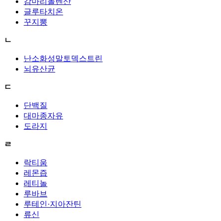
감마리놀렌산
글루타치온
꾸지뽕
ㄴ
난소화성말토덱스트린
뇌유산균
ㄷ
단백질
대마종자유
도라지
ㄹ
락티움
레몬즙
레티놀
루바브
루테인·지아잔틴
류신