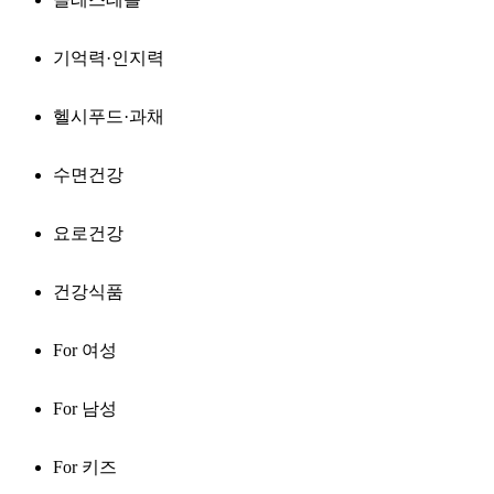
기억력·인지력
헬시푸드·과채
수면건강
요로건강
건강식품
For 여성
For 남성
For 키즈