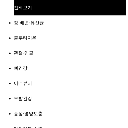
전체보기
장·배변·유산균
글루타치온
관절·연골
뼈건강
이너뷰티
모발건강
풍성·영양보충