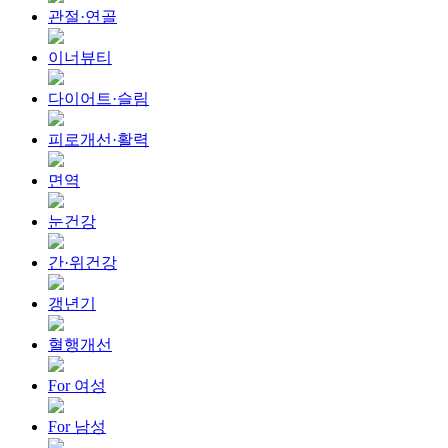
관절·연골
이너뷰티
다이어트·슬림
피로개선·활력
면역
눈건강
간·위건강
갱년기
혈행개선
For 여성
For 남성