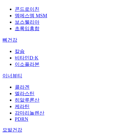
콘드로이친
엠에스엠 MSM
보스웰리아
초록입홍합
뼈건강
칼슘
비타민D·K
이소플라본
이너뷰티
콜라겐
엘라스틴
히알루론산
케라틴
감마리놀렌산
PDRN
모발건강