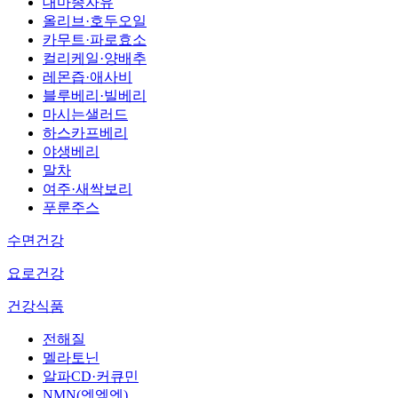
대마종자유
올리브·호두오일
카무트·파로효소
컬리케일·양배추
레몬즙·애사비
블루베리·빌베리
마시는샐러드
하스카프베리
야생베리
말차
여주·새싹보리
푸룬주스
수면건강
요로건강
건강식품
전해질
멜라토닌
알파CD·커큐민
NMN(엔엠엔)