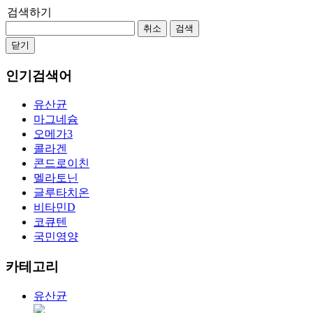
검색하기
취소
검색
닫기
인기검색어
유산균
마그네슘
오메가3
콜라겐
콘드로이친
멜라토닌
글루타치온
비타민D
코큐텐
국민영양
카테고리
유산균