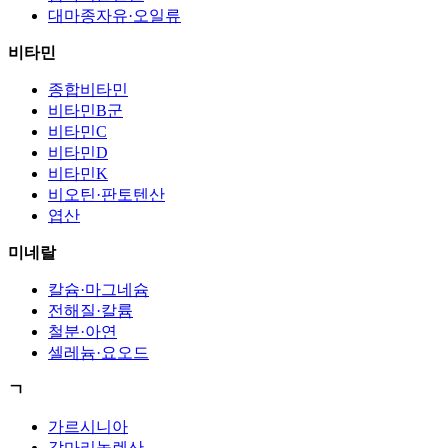
대마종자유·오일류
비타민
종합비타민
비타민B군
비타민C
비타민D
비타민K
비오틴·판토텐산
엽산
미네랄
칼슘·마그네슘
전해질·칼륨
철분·아연
셀레늄·요오드
ㄱ
가르시니아
감마리놀렌산