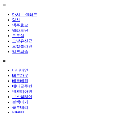
ㅁ
마시는 샐러드
말차
맥주효모
멜라토닌
모로실
모발유산균
모발콜라겐
밀크씨슬
ㅂ
바나바잎
베르가못
베르베린
베타글루칸
벤포티아민
보스웰리아
블랙마카
블루베리
빌베리