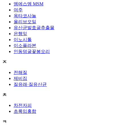
엠에스엠 MSM
여주
옥타코사놀
올리브오일
유산균발효굴추출물
은행잎
이노시톨
이소플라본
인동덩굴꽃봉오리
ㅈ
전해질
제비집
질유래·질유산균
ㅊ
차전자피
초록입홍합
ㅋ