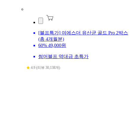
[블프특가] 여에스더 유산균 골드 Pro 2박스
(총 4개월분)
60%
49,000원
썸머블프 역대급 초특가
4.9 (리뷰 30,138개)