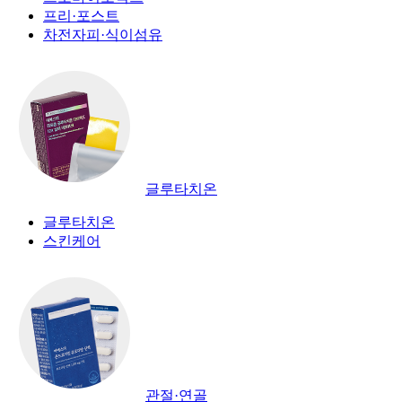
프리·포스트
차전자피·식이섬유
글루타치온
글루타치온
스킨케어
관절·연골