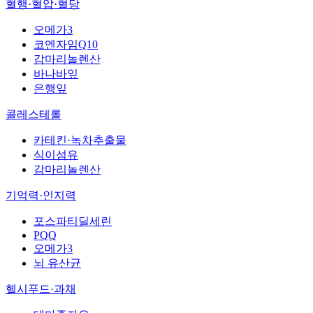
혈행·혈압·혈당
오메가3
코엔자임Q10
감마리놀렌산
바나바잎
은행잎
콜레스테롤
카테킨·녹차추출물
식이섬유
감마리놀렌산
기억력·인지력
포스파티딜세린
PQQ
오메가3
뇌 유산균
헬시푸드·과채