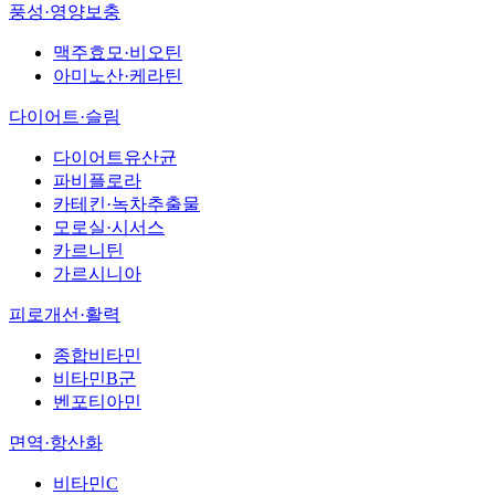
풍성·영양보충
맥주효모·비오틴
아미노산·케라틴
다이어트·슬림
다이어트유산균
파비플로라
카테킨·녹차추출물
모로실·시서스
카르니틴
가르시니아
피로개선·활력
종합비타민
비타민B군
벤포티아민
면역·항산화
비타민C