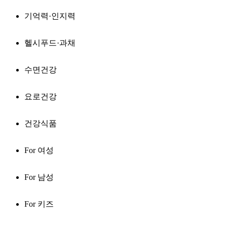
기억력·인지력
헬시푸드·과채
수면건강
요로건강
건강식품
For 여성
For 남성
For 키즈