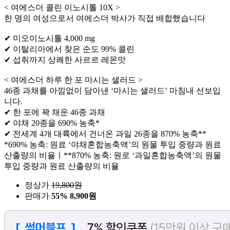
< 여에스더 콜린 이노시톨 10X >
한 명의 여성으로서 여에스더 박사가 직접 배합했습니다
✔ 미오이노시톨 4,000 mg
✔ 이탈리아에서 찾은 순도 99% 콜린
✔ 섭취까지 상쾌한 사르르 레몬맛
< 여에스더 하루 한 포 마시는 샐러드 >
46종 과채를 아낌없이 담아낸 ‘마시는 샐러드’ 마침내 선보입
니다.
✔ 한 포에 꽉 채운 46종 과채
✔ 야채 20종을 690% 농축*
✔ 전세계 4개 대륙에서 건너온 과일 26종을 870% 농축**
*690% 농축: 원료 ‘야채혼합농축액’의 원물 투입 중량과 원료
산출량의 비율ㅣ**870% 농축: 원로 ‘과일혼합농축액’의 원물
투입 중량과 원료 산출량의 비율
정상가
19,800
원
판매가
55%
8,900원