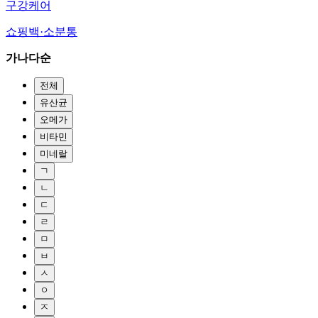
구강케어
쇼핑백·소분통
가나다순
전체
유산균
오메가
비타민
미네랄
ㄱ
ㄴ
ㄷ
ㄹ
ㅁ
ㅂ
ㅅ
ㅇ
ㅈ