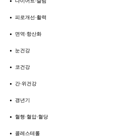
다이어트·슬림
피로개선·활력
면역·항산화
눈건강
코건강
간·위건강
갱년기
혈행·혈압·혈당
콜레스테롤