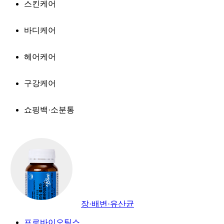
스킨케어
바디케어
헤어케어
구강케어
쇼핑백·소분통
장·배변·유산균
프로바이오틱스