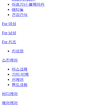
아르기닌·블랙마카
레티놀
건강간식
For 여성
For 남성
For 키즈
키성장
스킨케어
마스크팩
기미·미백
선케어
핸드크림
바디케어
헤어케어