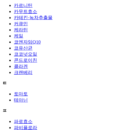
카르니틴
카무트효소
카테킨·녹차추출물
커큐민
케라틴
케일
코엔자임Q10
코유산균
코코넛오일
콘드로이친
콜라겐
크랜베리
ㅌ
토마토
테아닌
ㅍ
파로효소
파비플로라