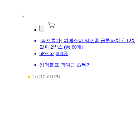
[블프특가] 여에스더 리포좀 글루타치온 12X
알파 2박스 (총 60매)
68%
62,000원
썸머블프 역대급 초특가
4.9 (리뷰 9,117개)