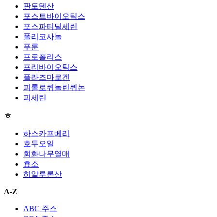
판토텐산
포스트바이오틱스
포스파티딜세린
폴리코사놀
푸룬
프로폴리스
프리바이오틱스
플라즈마로겐
피롤로퀴놀린퀴논
피세틴
ㅎ
하스카프베리
호두오일
회화나무열매
효소
히알루론산
A-Z
ABC 주스