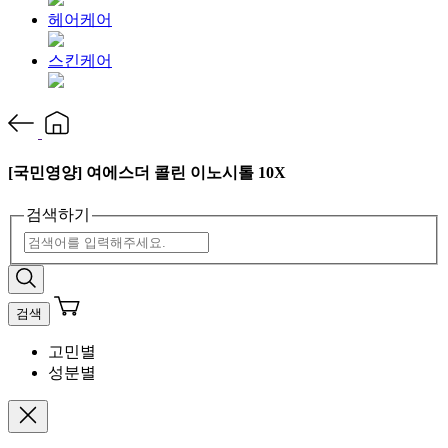
헤어케어
스킨케어
[국민영양] 여에스더 콜린 이노시톨 10X
검색하기
검색
고민별
성분별