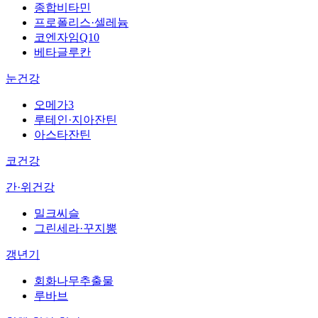
종합비타민
프로폴리스·셀레늄
코엔자임Q10
베타글루칸
눈건강
오메가3
루테인·지아잔틴
아스타잔틴
코건강
간·위건강
밀크씨슬
그린세라·꾸지뽕
갱년기
회화나무추출물
루바브