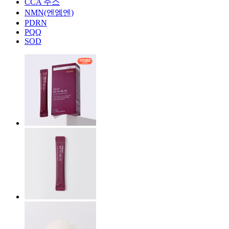
CCA 주스
NMN(엔엠엔)
PDRN
PQQ
SOD