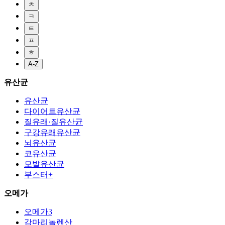
ㅊ
ㅋ
ㅌ
ㅍ
ㅎ
A-Z
유산균
유산균
다이어트유산균
질유래·질유산균
구강유래유산균
뇌유산균
코유산균
모발유산균
부스터+
오메가
오메가3
감마리놀렌산