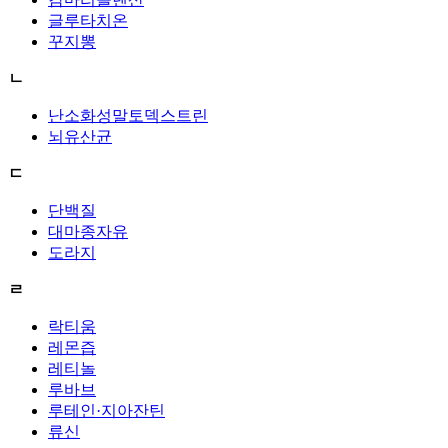
글루타치온
꾸지뽕
ㄴ
난소화성말토덱스트린
뇌유산균
ㄷ
단백질
대마종자유
도라지
ㄹ
락티움
레몬즙
레티놀
루바브
루테인·지아잔틴
류신