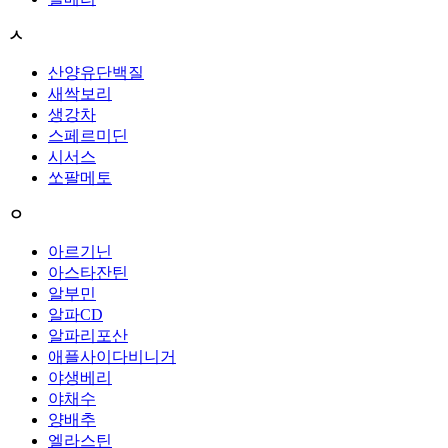
ㅅ
산양유단백질
새싹보리
생강차
스페르미딘
시서스
쏘팔메토
ㅇ
아르기닌
아스타잔틴
알부민
알파CD
알파리포산
애플사이다비니거
야생베리
야채수
양배추
엘라스틴