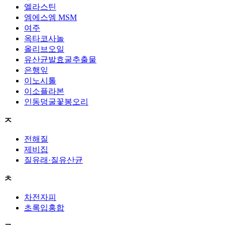
엘라스틴
엠에스엠 MSM
여주
옥타코사놀
올리브오일
유산균발효굴추출물
은행잎
이노시톨
이소플라본
인동덩굴꽃봉오리
ㅈ
전해질
제비집
질유래·질유산균
ㅊ
차전자피
초록입홍합