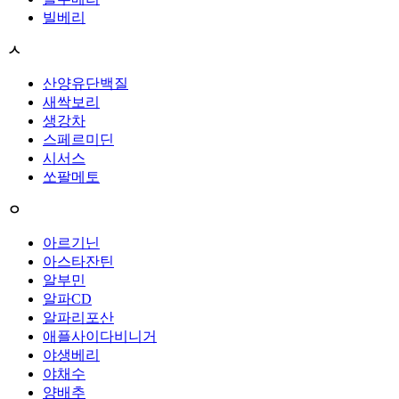
빌베리
ㅅ
산양유단백질
새싹보리
생강차
스페르미딘
시서스
쏘팔메토
ㅇ
아르기닌
아스타잔틴
알부민
알파CD
알파리포산
애플사이다비니거
야생베리
야채수
양배추