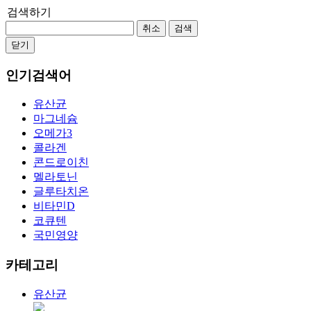
검색하기
취소
검색
닫기
인기검색어
유산균
마그네슘
오메가3
콜라겐
콘드로이친
멜라토닌
글루타치온
비타민D
코큐텐
국민영양
카테고리
유산균