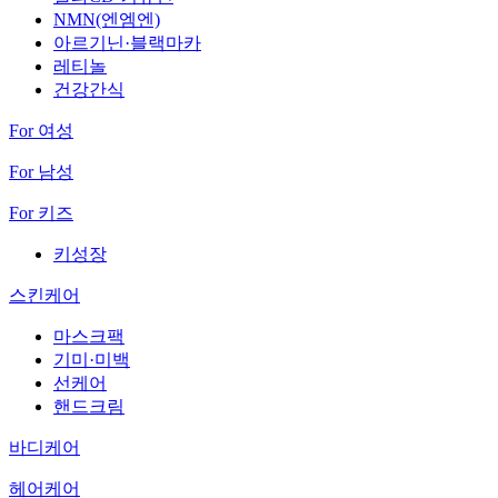
NMN(엔엠엔)
아르기닌·블랙마카
레티놀
건강간식
For 여성
For 남성
For 키즈
키성장
스킨케어
마스크팩
기미·미백
선케어
핸드크림
바디케어
헤어케어