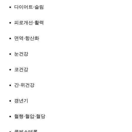
다이어트·슬림
피로개선·활력
면역·항산화
눈건강
코건강
간·위건강
갱년기
혈행·혈압·혈당
콜레스테롤