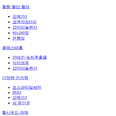
혈행·혈압·혈당
오메가3
코엔자임Q10
감마리놀렌산
바나바잎
은행잎
콜레스테롤
카테킨·녹차추출물
식이섬유
감마리놀렌산
기억력·인지력
포스파티딜세린
PQQ
오메가3
뇌 유산균
헬시푸드·과채