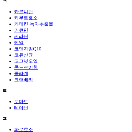
ㅋ
카르니틴
카무트효소
카테킨·녹차추출물
커큐민
케라틴
케일
코엔자임Q10
코유산균
코코넛오일
콘드로이친
콜라겐
크랜베리
ㅌ
토마토
테아닌
ㅍ
파로효소