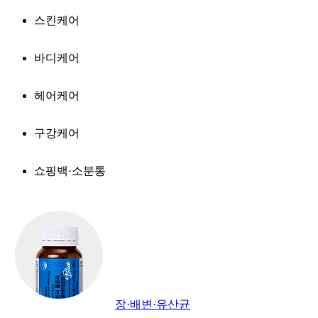
스킨케어
바디케어
헤어케어
구강케어
쇼핑백·소분통
장·배변·유산균