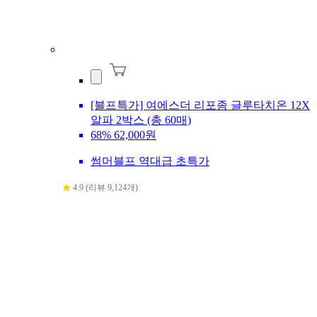
[블프특가] 여에스더 리포좀 글루타치온 12X
알파 2박스 (총 60매)
68%
62,000원
썸머블프 역대급 초특가
4.9 (리뷰 9,124개)