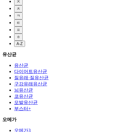
ㅈ
ㅊ
ㅋ
ㅌ
ㅍ
ㅎ
A-Z
유산균
유산균
다이어트유산균
질유래·질유산균
구강유래유산균
뇌유산균
코유산균
모발유산균
부스터+
오메가
오메가3