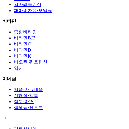
감마리놀렌산
대마종자유·오일류
비타민
종합비타민
비타민B군
비타민C
비타민D
비타민K
비오틴·판토텐산
엽산
미네랄
칼슘·마그네슘
전해질·칼륨
철분·아연
셀레늄·요오드
ㄱ
가르시니아