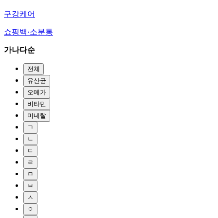
구강케어
쇼핑백·소분통
가나다순
전체
유산균
오메가
비타민
미네랄
ㄱ
ㄴ
ㄷ
ㄹ
ㅁ
ㅂ
ㅅ
ㅇ