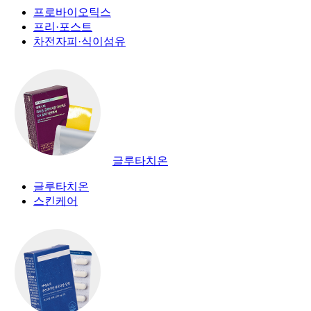
프로바이오틱스
프리·포스트
차전자피·식이섬유
글루타치온
글루타치온
스킨케어