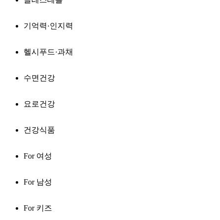
기억력·인지력
헬시푸드·과채
수면건강
요로건강
건강식품
For 여성
For 남성
For 키즈