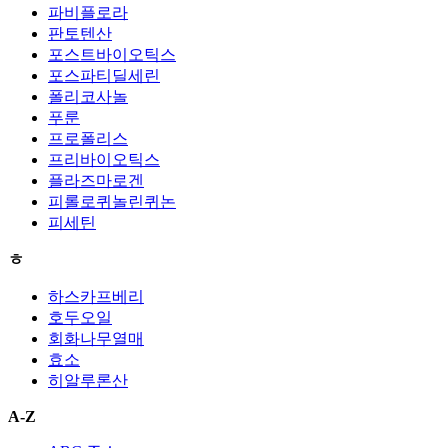
파비플로라
판토텐산
포스트바이오틱스
포스파티딜세린
폴리코사놀
푸룬
프로폴리스
프리바이오틱스
플라즈마로겐
피롤로퀴놀린퀴논
피세틴
ㅎ
하스카프베리
호두오일
회화나무열매
효소
히알루론산
A-Z