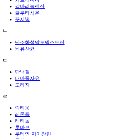
감마리놀렌산
글루타치온
꾸지뽕
ㄴ
난소화성말토덱스트린
뇌유산균
ㄷ
단백질
대마종자유
도라지
ㄹ
락티움
레몬즙
레티놀
루바브
루테인·지아잔틴