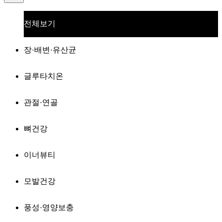
전체보기
장·배변·유산균
글루타치온
관절·연골
뼈건강
이너뷰티
모발건강
풍성·영양보충