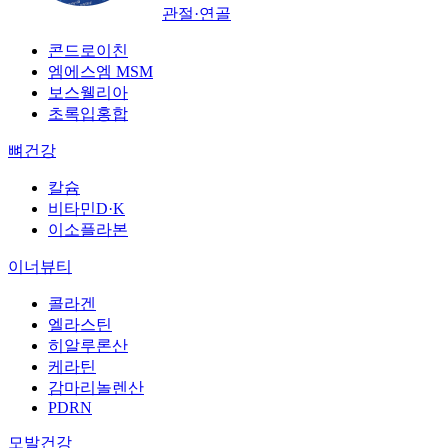
관절·연골
콘드로이친
엠에스엠 MSM
보스웰리아
초록입홍합
뼈건강
칼슘
비타민D·K
이소플라본
이너뷰티
콜라겐
엘라스틴
히알루론산
케라틴
감마리놀렌산
PDRN
모발건강