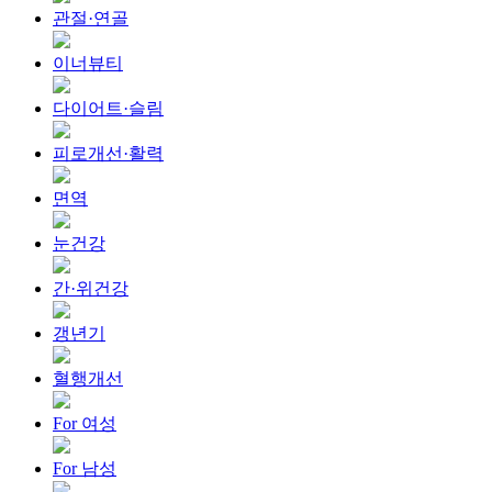
관절·연골
이너뷰티
다이어트·슬림
피로개선·활력
면역
눈건강
간·위건강
갱년기
혈행개선
For 여성
For 남성