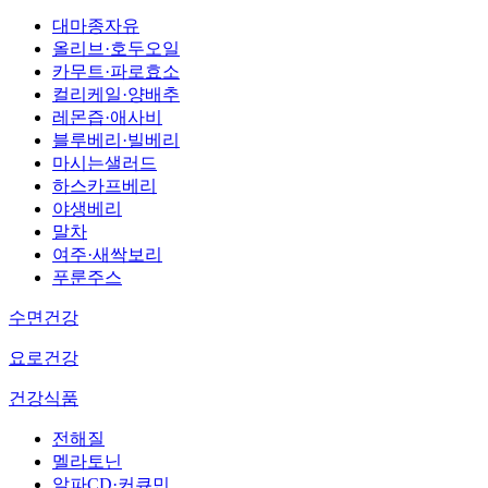
대마종자유
올리브·호두오일
카무트·파로효소
컬리케일·양배추
레몬즙·애사비
블루베리·빌베리
마시는샐러드
하스카프베리
야생베리
말차
여주·새싹보리
푸룬주스
수면건강
요로건강
건강식품
전해질
멜라토닌
알파CD·커큐민