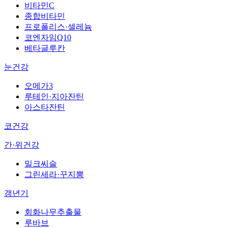
비타민C
종합비타민
프로폴리스·셀레늄
코엔자임Q10
베타글루칸
눈건강
오메가3
루테인·지아잔틴
아스타잔틴
코건강
간·위건강
밀크씨슬
그린세라·꾸지뽕
갱년기
회화나무추출물
루바브