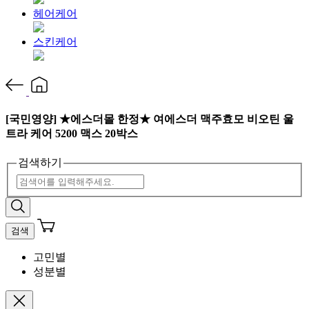
헤어케어
스킨케어
[국민영양] ★에스더몰 한정★ 여에스더 맥주효모 비오틴 울
트라 케어 5200 맥스 20박스
검색하기
검색
고민별
성분별