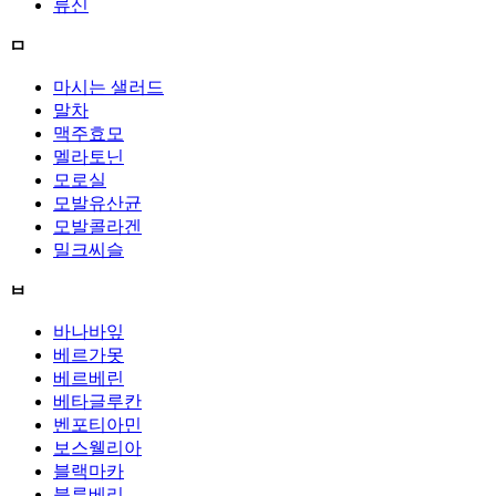
류신
ㅁ
마시는 샐러드
말차
맥주효모
멜라토닌
모로실
모발유산균
모발콜라겐
밀크씨슬
ㅂ
바나바잎
베르가못
베르베린
베타글루칸
벤포티아민
보스웰리아
블랙마카
블루베리