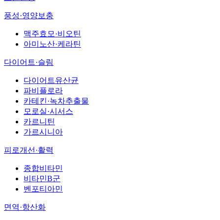
풍성·영양보충
맥주효모·비오틴
아미노산·케라틴
다이어트·슬림
다이어트유산균
파비플로라
카테킨·녹차추출물
모로실·시서스
카르니틴
가르시니아
피로개선·활력
종합비타민
비타민B군
벤포티아민
면역·항산화