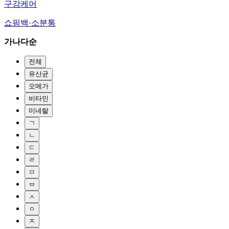
구강케어
쇼핑백·소분통
가나다순
전체
유산균
오메가
비타민
미네랄
ㄱ
ㄴ
ㄷ
ㄹ
ㅁ
ㅂ
ㅅ
ㅇ
ㅈ