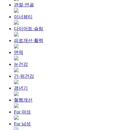
관절·연골
이너뷰티
다이어트·슬림
피로개선·활력
면역
눈건강
간·위건강
갱년기
혈행개선
For 여성
For 남성