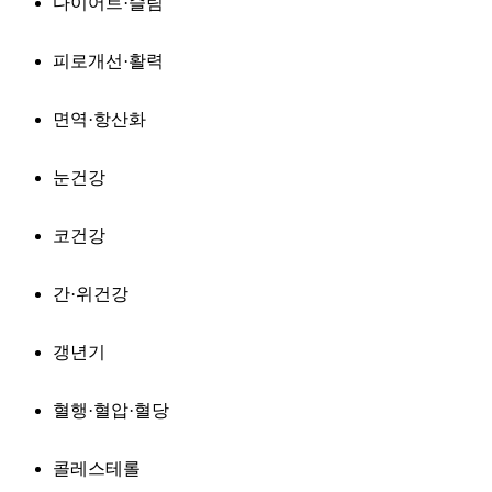
다이어트·슬림
피로개선·활력
면역·항산화
눈건강
코건강
간·위건강
갱년기
혈행·혈압·혈당
콜레스테롤