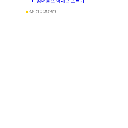
썸머블프 역대급 초특가
4.9 (리뷰 30,176개)