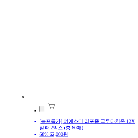
[블프특가] 여에스더 리포좀 글루타치온 12X
알파 2박스 (총 60매)
68%
62,000원