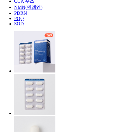
CCA 주스
NMN(엔엠엔)
PDRN
PQQ
SOD