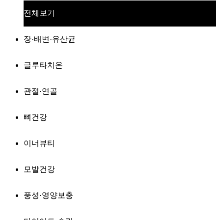
전체보기
장·배변·유산균
글루타치온
관절·연골
뼈건강
이너뷰티
모발건강
풍성·영양보충