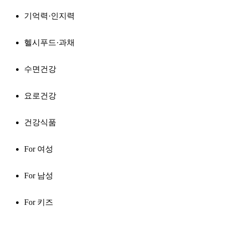
기억력·인지력
헬시푸드·과채
수면건강
요로건강
건강식품
For 여성
For 남성
For 키즈