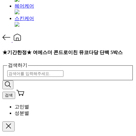
헤어케어
스킨케어
★기간한정★ 여에스더 콘드로이친 뮤코다당 단백 5박스
검색하기
검색
고민별
성분별