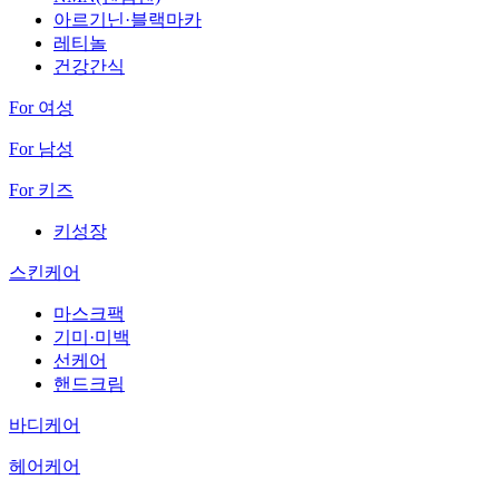
아르기닌·블랙마카
레티놀
건강간식
For 여성
For 남성
For 키즈
키성장
스킨케어
마스크팩
기미·미백
선케어
핸드크림
바디케어
헤어케어