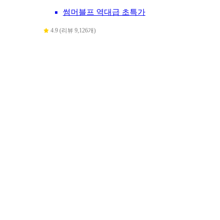
썸머블프 역대급 초특가
4.9 (리뷰 9,126개)