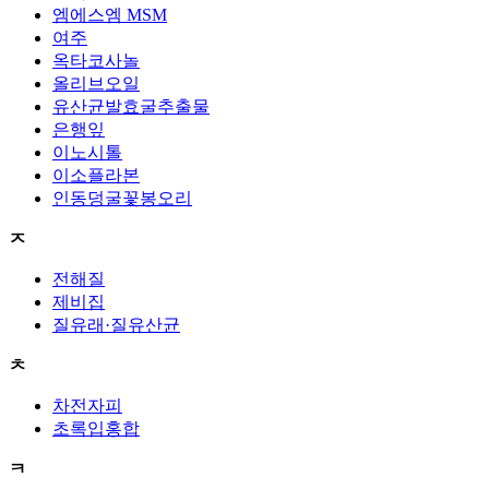
엠에스엠 MSM
여주
옥타코사놀
올리브오일
유산균발효굴추출물
은행잎
이노시톨
이소플라본
인동덩굴꽃봉오리
ㅈ
전해질
제비집
질유래·질유산균
ㅊ
차전자피
초록입홍합
ㅋ