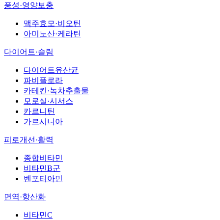
풍성·영양보충
맥주효모·비오틴
아미노산·케라틴
다이어트·슬림
다이어트유산균
파비플로라
카테킨·녹차추출물
모로실·시서스
카르니틴
가르시니아
피로개선·활력
종합비타민
비타민B군
벤포티아민
면역·항산화
비타민C