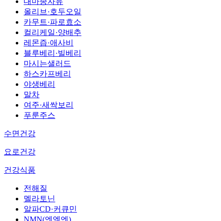
대마종자유
올리브·호두오일
카무트·파로효소
컬리케일·양배추
레몬즙·애사비
블루베리·빌베리
마시는샐러드
하스카프베리
야생베리
말차
여주·새싹보리
푸룬주스
수면건강
요로건강
건강식품
전해질
멜라토닌
알파CD·커큐민
NMN(엔엠엔)