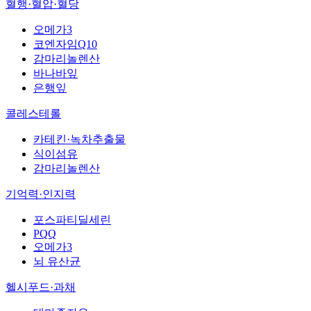
혈행·혈압·혈당
오메가3
코엔자임Q10
감마리놀렌산
바나바잎
은행잎
콜레스테롤
카테킨·녹차추출물
식이섬유
감마리놀렌산
기억력·인지력
포스파티딜세린
PQQ
오메가3
뇌 유산균
헬시푸드·과채