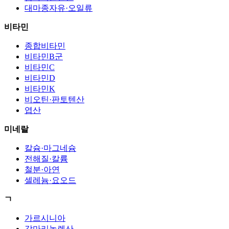
대마종자유·오일류
비타민
종합비타민
비타민B군
비타민C
비타민D
비타민K
비오틴·판토텐산
엽산
미네랄
칼슘·마그네슘
전해질·칼륨
철분·아연
셀레늄·요오드
ㄱ
가르시니아
감마리놀렌산