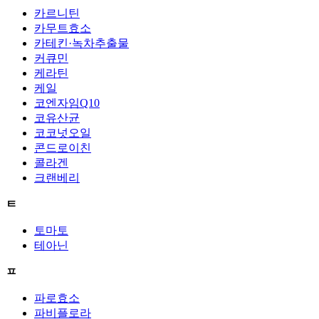
카르니틴
카무트효소
카테킨·녹차추출물
커큐민
케라틴
케일
코엔자임Q10
코유산균
코코넛오일
콘드로이친
콜라겐
크랜베리
ㅌ
토마토
테아닌
ㅍ
파로효소
파비플로라