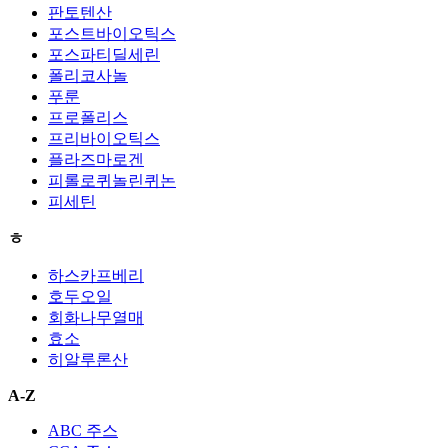
판토텐산
포스트바이오틱스
포스파티딜세린
폴리코사놀
푸룬
프로폴리스
프리바이오틱스
플라즈마로겐
피롤로퀴놀린퀴논
피세틴
ㅎ
하스카프베리
호두오일
회화나무열매
효소
히알루론산
A-Z
ABC 주스