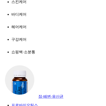
스킨케어
바디케어
헤어케어
구강케어
쇼핑백·소분통
장·배변·유산균
프로바이오틱스