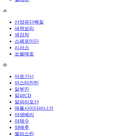
ㅅ
산양유단백질
새싹보리
생강차
스페르미딘
시서스
쏘팔메토
ㅇ
아르기닌
아스타잔틴
알부민
알파CD
알파리포산
애플사이다비니거
야생베리
야채수
양배추
엘라스틴