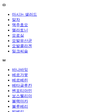
ㅁ
마시는 샐러드
말차
맥주효모
멜라토닌
모로실
모발유산균
모발콜라겐
밀크씨슬
ㅂ
바나바잎
베르가못
베르베린
베타글루칸
벤포티아민
보스웰리아
블랙마카
블루베리
빌베리