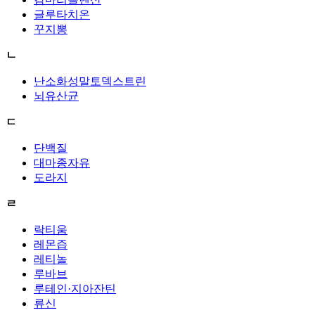
글루타치온
꾸지뽕
ㄴ
난소화성말토덱스트린
뇌유산균
ㄷ
단백질
대마종자유
도라지
ㄹ
락티움
레몬즙
레티놀
루바브
루테인·지아잔틴
류신