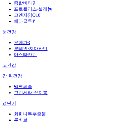
종합비타민
프로폴리스·셀레늄
코엔자임Q10
베타글루칸
눈건강
오메가3
루테인·지아잔틴
아스타잔틴
코건강
간·위건강
밀크씨슬
그린세라·꾸지뽕
갱년기
회화나무추출물
루바브