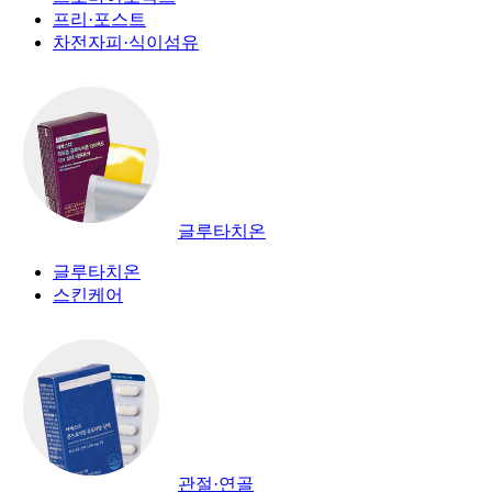
프리·포스트
차전자피·식이섬유
글루타치온
글루타치온
스킨케어
관절·연골