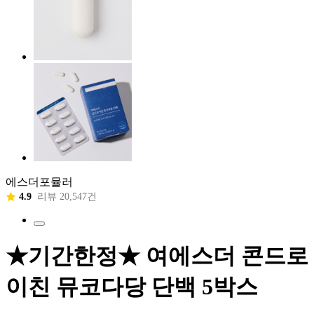
에스더포뮬러
4.9
리뷰 20,547건
★기간한정★ 여에스더 콘드로
이친 뮤코다당 단백 5박스