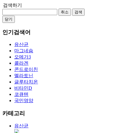
검색하기
취소
검색
닫기
인기검색어
유산균
마그네슘
오메가3
콜라겐
콘드로이친
멜라토닌
글루타치온
비타민D
코큐텐
국민영양
카테고리
유산균