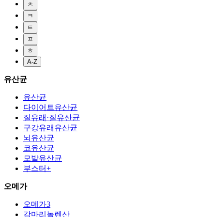
ㅊ
ㅋ
ㅌ
ㅍ
ㅎ
A-Z
유산균
유산균
다이어트유산균
질유래·질유산균
구강유래유산균
뇌유산균
코유산균
모발유산균
부스터+
오메가
오메가3
감마리놀렌산