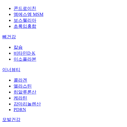
콘드로이친
엠에스엠 MSM
보스웰리아
초록입홍합
뼈건강
칼슘
비타민D·K
이소플라본
이너뷰티
콜라겐
엘라스틴
히알루론산
케라틴
감마리놀렌산
PDRN
모발건강