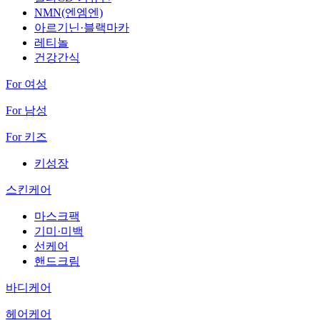
NMN(엔엠엔)
아르기닌·블랙마카
레티놀
건강간식
For 여성
For 남성
For 키즈
키성장
스킨케어
마스크팩
기미·미백
선케어
핸드크림
바디케어
헤어케어