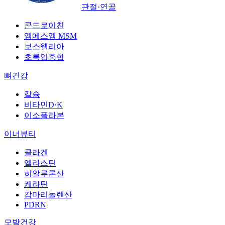
관절·연골
콘드로이친
엠에스엠 MSM
보스웰리아
초록입홍합
뼈건강
칼슘
비타민D·K
이소플라본
이너뷰티
콜라겐
엘라스틴
히알루론산
케라틴
감마리놀렌산
PDRN
모발건강