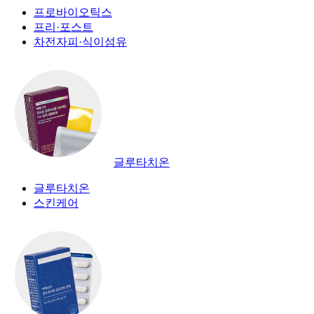
프로바이오틱스
프리·포스트
차전자피·식이섬유
글루타치온
글루타치온
스킨케어