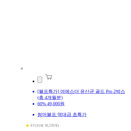
[블프특가] 여에스더 유산균 골드 Pro 2박스
(총 4개월분)
60%
49,000원
썸머블프 역대급 초특가
4.9 (리뷰 30,230개)