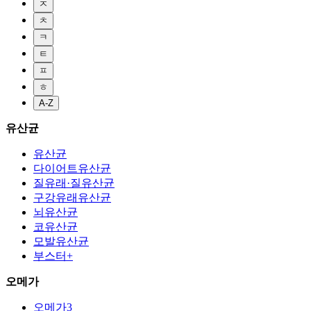
ㅈ
ㅊ
ㅋ
ㅌ
ㅍ
ㅎ
A-Z
유산균
유산균
다이어트유산균
질유래·질유산균
구강유래유산균
뇌유산균
코유산균
모발유산균
부스터+
오메가
오메가3