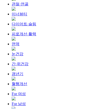
관절·연골
이너뷰티
다이어트·슬림
피로개선·활력
면역
눈건강
간·위건강
갱년기
혈행개선
For 여성
For 남성