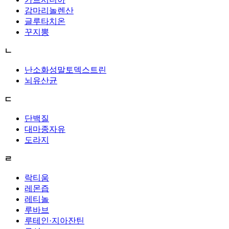
감마리놀렌산
글루타치온
꾸지뽕
ㄴ
난소화성말토덱스트린
뇌유산균
ㄷ
단백질
대마종자유
도라지
ㄹ
락티움
레몬즙
레티놀
루바브
루테인·지아잔틴