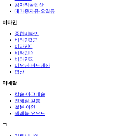
감마리놀렌산
대마종자유·오일류
비타민
종합비타민
비타민B군
비타민C
비타민D
비타민K
비오틴·판토텐산
엽산
미네랄
칼슘·마그네슘
전해질·칼륨
철분·아연
셀레늄·요오드
ㄱ
가르시니아