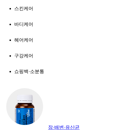
스킨케어
바디케어
헤어케어
구강케어
쇼핑백·소분통
장·배변·유산균