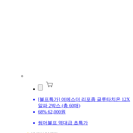
[블프특가] 여에스더 리포좀 글루타치온 12X
알파 2박스 (총 60매)
68%
62,000원
썸머블프 역대급 초특가