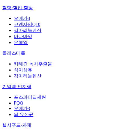
혈행·혈압·혈당
오메가3
코엔자임Q10
감마리놀렌산
바나바잎
은행잎
콜레스테롤
카테킨·녹차추출물
식이섬유
감마리놀렌산
기억력·인지력
포스파티딜세린
PQQ
오메가3
뇌 유산균
헬시푸드·과채