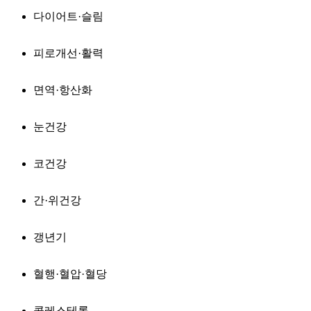
다이어트·슬림
피로개선·활력
면역·항산화
눈건강
코건강
간·위건강
갱년기
혈행·혈압·혈당
콜레스테롤