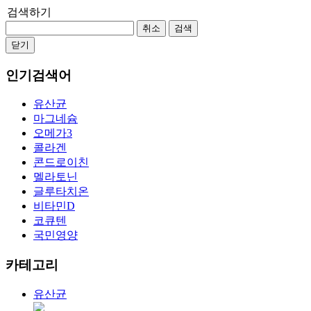
검색하기
취소
검색
닫기
인기검색어
유산균
마그네슘
오메가3
콜라겐
콘드로이친
멜라토닌
글루타치온
비타민D
코큐텐
국민영양
카테고리
유산균