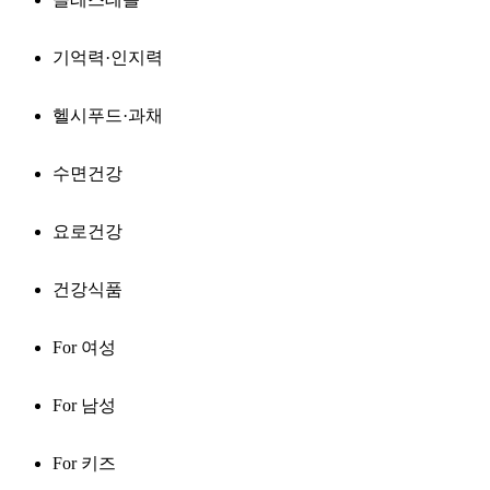
기억력·인지력
헬시푸드·과채
수면건강
요로건강
건강식품
For 여성
For 남성
For 키즈