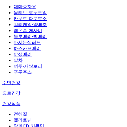
대마종자유
올리브·호두오일
카무트·파로효소
컬리케일·양배추
레몬즙·애사비
블루베리·빌베리
마시는샐러드
하스카프베리
야생베리
말차
여주·새싹보리
푸룬주스
수면건강
요로건강
건강식품
전해질
멜라토닌
알파CD·커큐민