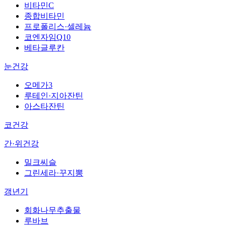
비타민C
종합비타민
프로폴리스·셀레늄
코엔자임Q10
베타글루칸
눈건강
오메가3
루테인·지아잔틴
아스타잔틴
코건강
간·위건강
밀크씨슬
그린세라·꾸지뽕
갱년기
회화나무추출물
루바브