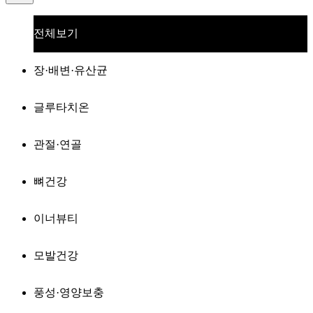
전체보기
장·배변·유산균
글루타치온
관절·연골
뼈건강
이너뷰티
모발건강
풍성·영양보충