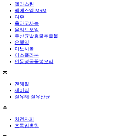
엘라스틴
엠에스엠 MSM
여주
옥타코사놀
올리브오일
유산균발효굴추출물
은행잎
이노시톨
이소플라본
인동덩굴꽃봉오리
ㅈ
전해질
제비집
질유래·질유산균
ㅊ
차전자피
초록입홍합