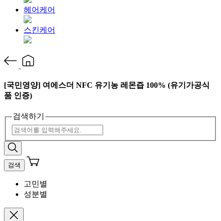
헤어케어
스킨케어
[국민영양] 여에스더 NFC 유기농 레몬즙 100% (유기가공식
품 인증)
검색하기
검색
고민별
성분별