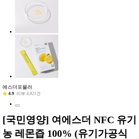
에스더포뮬러
4.9
리뷰 4,821건
[국민영양] 여에스더 NFC 유기
농 레몬즙 100% (유기가공식