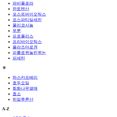
파비플로라
판토텐산
포스트바이오틱스
포스파티딜세린
폴리코사놀
푸룬
프로폴리스
프리바이오틱스
플라즈마로겐
피롤로퀴놀린퀴논
피세틴
ㅎ
하스카프베리
호두오일
회화나무열매
효소
히알루론산
A-Z