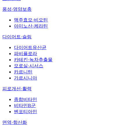
풍성·영양보충
맥주효모·비오틴
아미노산·케라틴
다이어트·슬림
다이어트유산균
파비플로라
카테킨·녹차추출물
모로실·시서스
카르니틴
가르시니아
피로개선·활력
종합비타민
비타민B군
벤포티아민
면역·항산화