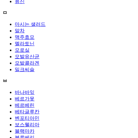
류신
ㅁ
마시는 샐러드
말차
맥주효모
멜라토닌
모로실
모발유산균
모발콜라겐
밀크씨슬
ㅂ
바나바잎
베르가못
베르베린
베타글루칸
벤포티아민
보스웰리아
블랙마카
블루베리