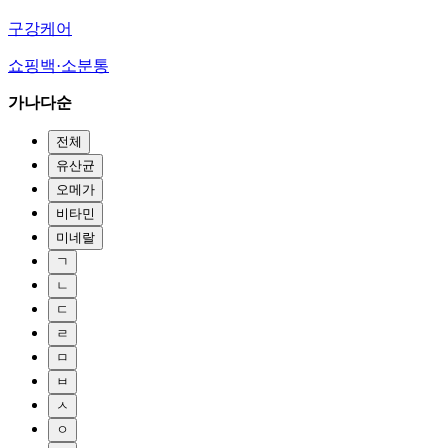
구강케어
쇼핑백·소분통
가나다순
전체
유산균
오메가
비타민
미네랄
ㄱ
ㄴ
ㄷ
ㄹ
ㅁ
ㅂ
ㅅ
ㅇ