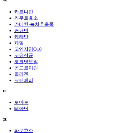
ㅋ
카르니틴
카무트효소
카테킨·녹차추출물
커큐민
케라틴
케일
코엔자임Q10
코유산균
코코넛오일
콘드로이친
콜라겐
크랜베리
ㅌ
토마토
테아닌
ㅍ
파로효소