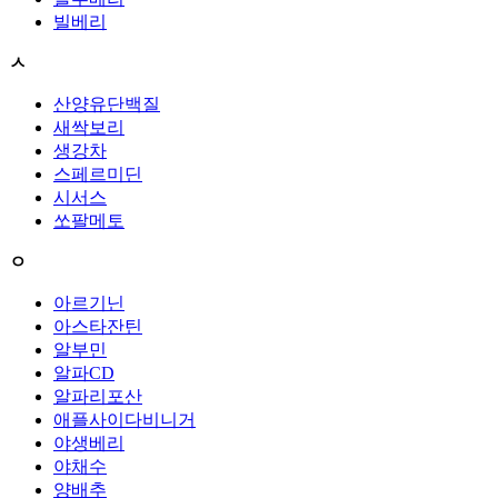
빌베리
ㅅ
산양유단백질
새싹보리
생강차
스페르미딘
시서스
쏘팔메토
ㅇ
아르기닌
아스타잔틴
알부민
알파CD
알파리포산
애플사이다비니거
야생베리
야채수
양배추