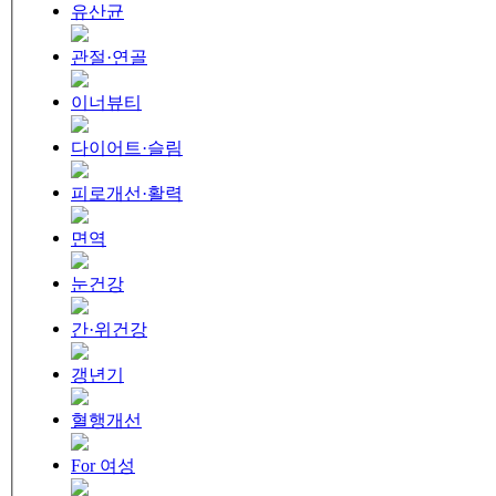
유산균
관절·연골
이너뷰티
다이어트·슬림
피로개선·활력
면역
눈건강
간·위건강
갱년기
혈행개선
For 여성