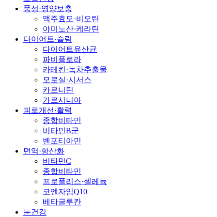
풍성·영양보충
맥주효모·비오틴
아미노산·케라틴
다이어트·슬림
다이어트유산균
파비플로라
카테킨·녹차추출물
모로실·시서스
카르니틴
가르시니아
피로개선·활력
종합비타민
비타민B군
벤포티아민
면역·항산화
비타민C
종합비타민
프로폴리스·셀레늄
코엔자임Q10
베타글루칸
눈건강