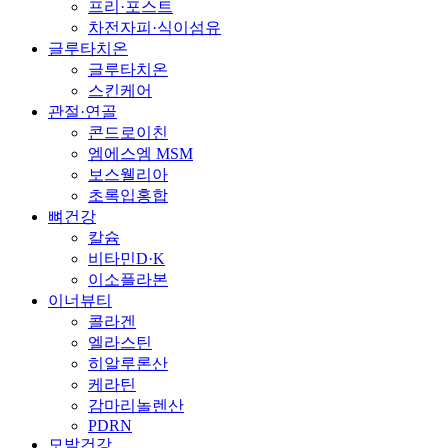
프리·포스트
차전자피·식이섬유
글루타치온
글루타치온
스킨케어
관절·연골
콘드로이친
엠에스엠 MSM
보스웰리아
초록입홍합
뼈건강
칼슘
비타민D·K
이소플라본
이너뷰티
콜라겐
엘라스틴
히알루론산
케라틴
감마리놀렌산
PDRN
모발건강