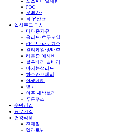
포스파티딜세린
PQQ
오메가3
뇌 유산균
헬시푸드·과채
대마종자유
올리브·호두오일
카무트·파로효소
컬리케일·양배추
레몬즙·애사비
블루베리·빌베리
마시는샐러드
하스카프베리
야생베리
말차
여주·새싹보리
푸룬주스
수면건강
요로건강
건강식품
전해질
멜라토닌