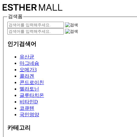
검색폼
인기검색어
유산균
마그네슘
오메가3
콜라겐
콘드로이친
멜라토닌
글루타치온
비타민D
코큐텐
국민영양
카테고리