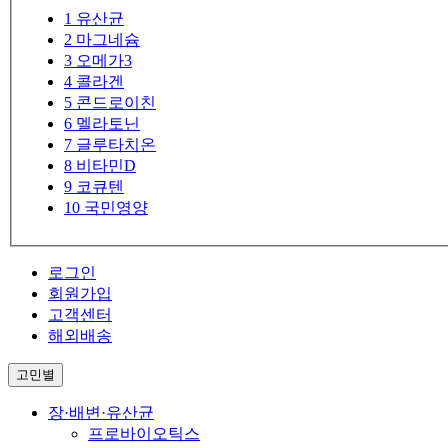
1
유산균
2
마그네슘
3
오메가3
4
콜라겐
5
콘드로이친
6
멜라토닌
7
글루타치온
8
비타민D
9
코큐텐
10
국민영양
로그인
회원가입
고객센터
해외배송
고민별
장·배변·유산균
프로바이오틱스