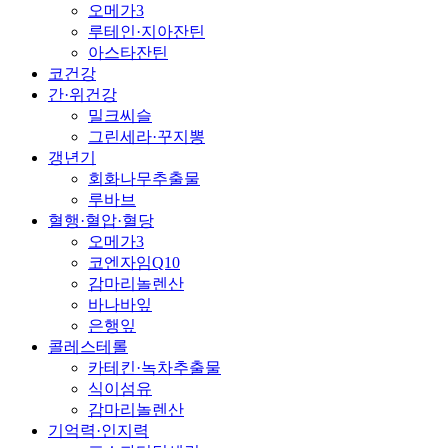
오메가3
루테인·지아잔틴
아스타잔틴
코건강
간·위건강
밀크씨슬
그린세라·꾸지뽕
갱년기
회화나무추출물
루바브
혈행·혈압·혈당
오메가3
코엔자임Q10
감마리놀렌산
바나바잎
은행잎
콜레스테롤
카테킨·녹차추출물
식이섬유
감마리놀렌산
기억력·인지력