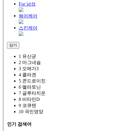
For 남성
헤어케어
스킨케어
닫기
1
유산균
2
마그네슘
3
오메가3
4
콜라겐
5
콘드로이친
6
멜라토닌
7
글루타치온
8
비타민D
9
코큐텐
10
국민영양
인기 검색어