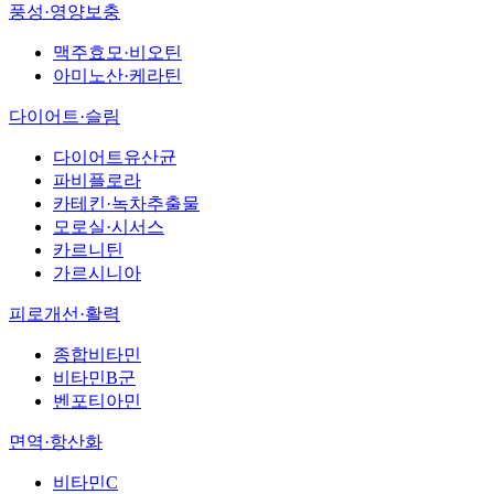
풍성·영양보충
맥주효모·비오틴
아미노산·케라틴
다이어트·슬림
다이어트유산균
파비플로라
카테킨·녹차추출물
모로실·시서스
카르니틴
가르시니아
피로개선·활력
종합비타민
비타민B군
벤포티아민
면역·항산화
비타민C