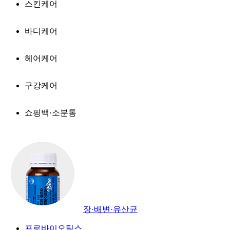
스킨케어
바디케어
헤어케어
구강케어
쇼핑백·소분통
장·배변·유산균
프로바이오틱스