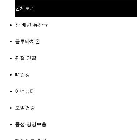
전체보기
장·배변·유산균
글루타치온
관절·연골
뼈건강
이너뷰티
모발건강
풍성·영양보충