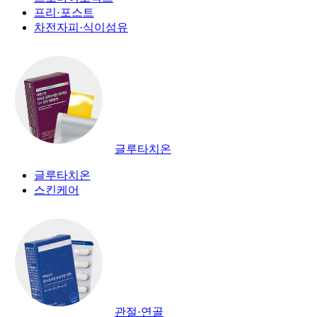
프리·포스트
차전자피·식이섬유
글루타치온
글루타치온
스킨케어
관절·연골