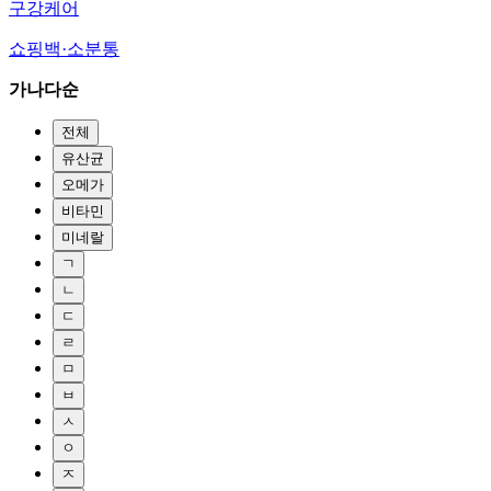
구강케어
쇼핑백·소분통
가나다순
전체
유산균
오메가
비타민
미네랄
ㄱ
ㄴ
ㄷ
ㄹ
ㅁ
ㅂ
ㅅ
ㅇ
ㅈ