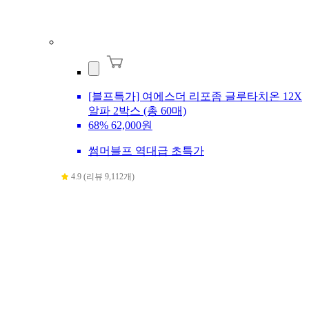
[블프특가] 여에스더 리포좀 글루타치온 12X
알파 2박스 (총 60매)
68%
62,000원
썸머블프 역대급 초특가
4.9 (리뷰 9,112개)