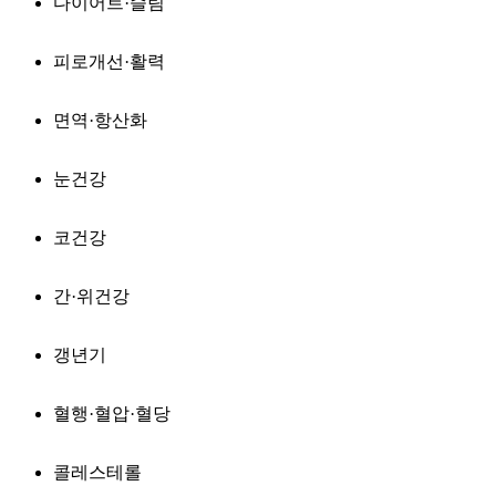
다이어트·슬림
피로개선·활력
면역·항산화
눈건강
코건강
간·위건강
갱년기
혈행·혈압·혈당
콜레스테롤