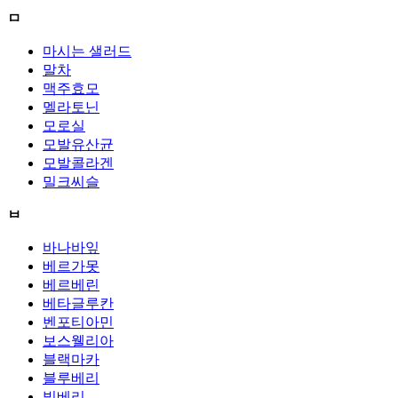
ㅁ
마시는 샐러드
말차
맥주효모
멜라토닌
모로실
모발유산균
모발콜라겐
밀크씨슬
ㅂ
바나바잎
베르가못
베르베린
베타글루칸
벤포티아민
보스웰리아
블랙마카
블루베리
빌베리