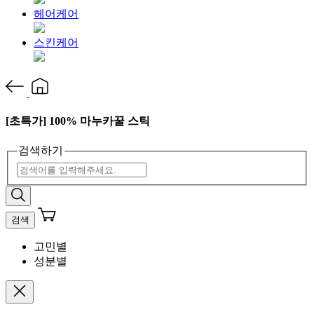
헤어케어
스킨케어
[초특가] 100% 마누카꿀 스틱
검색하기
검색
고민별
성분별