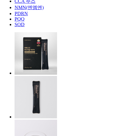
CCA 주스
NMN(엔엠엔)
PDRN
PQQ
SOD