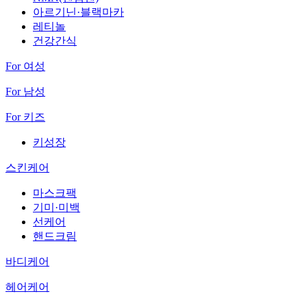
아르기닌·블랙마카
레티놀
건강간식
For 여성
For 남성
For 키즈
키성장
스킨케어
마스크팩
기미·미백
선케어
핸드크림
바디케어
헤어케어