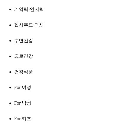
기억력·인지력
헬시푸드·과채
수면건강
요로건강
건강식품
For 여성
For 남성
For 키즈