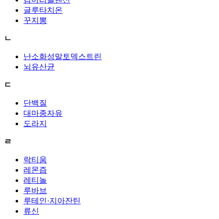
글루타치온
꾸지뽕
ㄴ
난소화성말토덱스트린
뇌유산균
ㄷ
단백질
대마종자유
도라지
ㄹ
락티움
레몬즙
레티놀
루바브
루테인·지아잔틴
류신