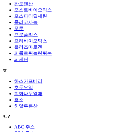
판토텐산
포스트바이오틱스
포스파티딜세린
폴리코사놀
푸룬
프로폴리스
프리바이오틱스
플라즈마로겐
피롤로퀴놀린퀴논
피세틴
ㅎ
하스카프베리
호두오일
회화나무열매
효소
히알루론산
A-Z
ABC 주스