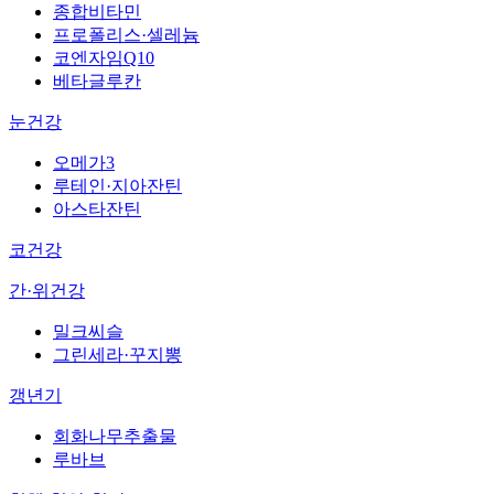
종합비타민
프로폴리스·셀레늄
코엔자임Q10
베타글루칸
눈건강
오메가3
루테인·지아잔틴
아스타잔틴
코건강
간·위건강
밀크씨슬
그린세라·꾸지뽕
갱년기
회화나무추출물
루바브