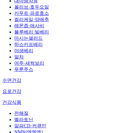
대마종자유
올리브·호두오일
카무트·파로효소
컬리케일·양배추
레몬즙·애사비
블루베리·빌베리
마시는샐러드
하스카프베리
야생베리
말차
여주·새싹보리
푸룬주스
수면건강
요로건강
건강식품
전해질
멜라토닌
알파CD·커큐민
NMN(엔엠엔)