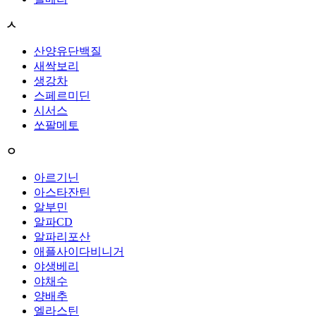
ㅅ
산양유단백질
새싹보리
생강차
스페르미딘
시서스
쏘팔메토
ㅇ
아르기닌
아스타잔틴
알부민
알파CD
알파리포산
애플사이다비니거
야생베리
야채수
양배추
엘라스틴