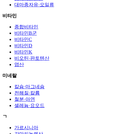
대마종자유·오일류
비타민
종합비타민
비타민B군
비타민C
비타민D
비타민K
비오틴·판토텐산
엽산
미네랄
칼슘·마그네슘
전해질·칼륨
철분·아연
셀레늄·요오드
ㄱ
가르시니아
감마리놀렌산