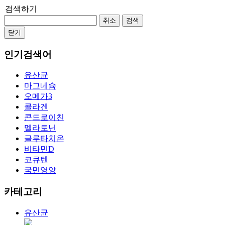
검색하기
취소
검색
닫기
인기검색어
유산균
마그네슘
오메가3
콜라겐
콘드로이친
멜라토닌
글루타치온
비타민D
코큐텐
국민영양
카테고리
유산균