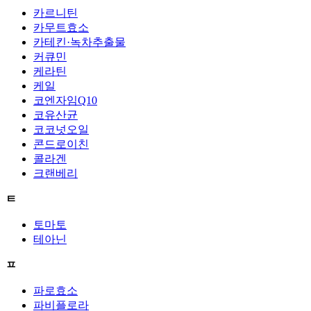
카르니틴
카무트효소
카테킨·녹차추출물
커큐민
케라틴
케일
코엔자임Q10
코유산균
코코넛오일
콘드로이친
콜라겐
크랜베리
ㅌ
토마토
테아닌
ㅍ
파로효소
파비플로라