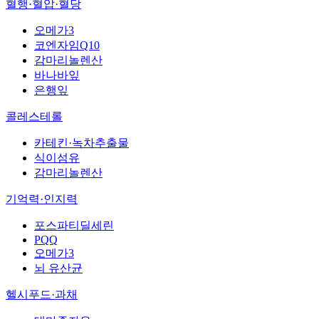
혈행·혈압·혈당
오메가3
코엔자임Q10
감마리놀렌산
바나바잎
은행잎
콜레스테롤
카테킨·녹차추출물
식이섬유
감마리놀렌산
기억력·인지력
포스파티딜세린
PQQ
오메가3
뇌 유산균
헬시푸드·과채