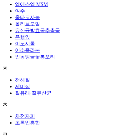
엠에스엠 MSM
여주
옥타코사놀
올리브오일
유산균발효굴추출물
은행잎
이노시톨
이소플라본
인동덩굴꽃봉오리
ㅈ
전해질
제비집
질유래·질유산균
ㅊ
차전자피
초록입홍합
ㅋ