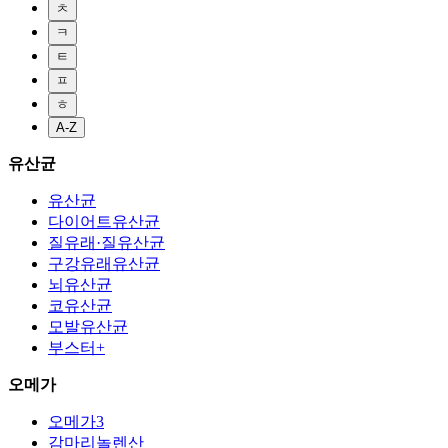
ㅊ
ㅋ
ㅌ
ㅍ
ㅎ
A-Z
유산균
유산균
다이어트유산균
질유래·질유산균
구강유래유산균
뇌유산균
코유산균
모발유산균
부스터+
오메가
오메가3
감마리놀렌산