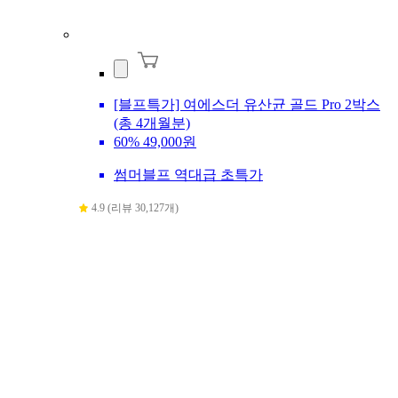
[블프특가] 여에스더 유산균 골드 Pro 2박스
(총 4개월분)
60%
49,000원
썸머블프 역대급 초특가
4.9 (리뷰 30,127개)