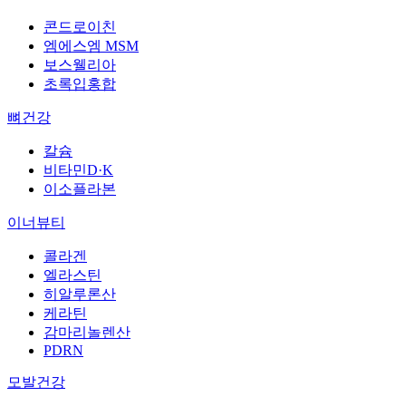
콘드로이친
엠에스엠 MSM
보스웰리아
초록입홍합
뼈건강
칼슘
비타민D·K
이소플라본
이너뷰티
콜라겐
엘라스틴
히알루론산
케라틴
감마리놀렌산
PDRN
모발건강