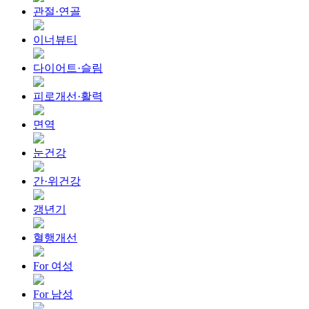
관절·연골
이너뷰티
다이어트·슬림
피로개선·활력
면역
눈건강
간·위건강
갱년기
혈행개선
For 여성
For 남성