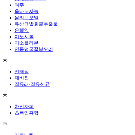
여주
옥타코사놀
올리브오일
유산균발효굴추출물
은행잎
이노시톨
이소플라본
인동덩굴꽃봉오리
ㅈ
전해질
제비집
질유래·질유산균
ㅊ
차전자피
초록입홍합
ㅋ