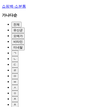
쇼핑백·소분통
가나다순
전체
유산균
오메가
비타민
미네랄
ㄱ
ㄴ
ㄷ
ㄹ
ㅁ
ㅂ
ㅅ
ㅇ
ㅈ
ㅊ