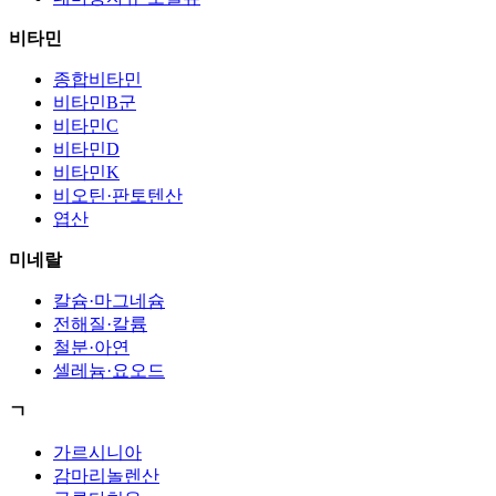
비타민
종합비타민
비타민B군
비타민C
비타민D
비타민K
비오틴·판토텐산
엽산
미네랄
칼슘·마그네슘
전해질·칼륨
철분·아연
셀레늄·요오드
ㄱ
가르시니아
감마리놀렌산