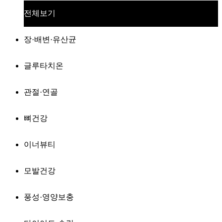
전체보기
장·배변·유산균
글루타치온
관절·연골
뼈건강
이너뷰티
모발건강
풍성·영양보충