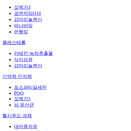
오메가3
코엔자임Q10
감마리놀렌산
바나바잎
은행잎
콜레스테롤
카테킨·녹차추출물
식이섬유
감마리놀렌산
기억력·인지력
포스파티딜세린
PQQ
오메가3
뇌 유산균
헬시푸드·과채
대마종자유