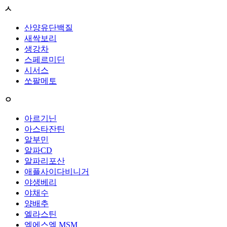
ㅅ
산양유단백질
새싹보리
생강차
스페르미딘
시서스
쏘팔메토
ㅇ
아르기닌
아스타잔틴
알부민
알파CD
알파리포산
애플사이다비니거
야생베리
야채수
양배추
엘라스틴
엠에스엠 MSM