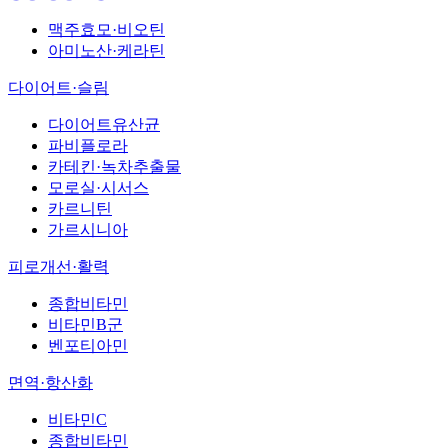
맥주효모·비오틴
아미노산·케라틴
다이어트·슬림
다이어트유산균
파비플로라
카테킨·녹차추출물
모로실·시서스
카르니틴
가르시니아
피로개선·활력
종합비타민
비타민B군
벤포티아민
면역·항산화
비타민C
종합비타민