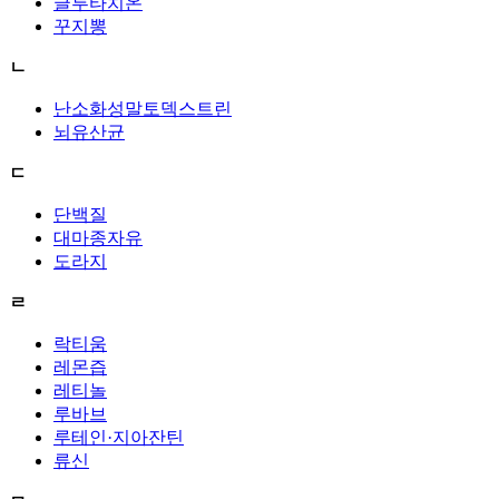
글루타치온
꾸지뽕
ㄴ
난소화성말토덱스트린
뇌유산균
ㄷ
단백질
대마종자유
도라지
ㄹ
락티움
레몬즙
레티놀
루바브
루테인·지아잔틴
류신