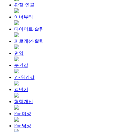
관절·연골
이너뷰티
다이어트·슬림
피로개선·활력
면역
눈건강
간·위건강
갱년기
혈행개선
For 여성
For 남성