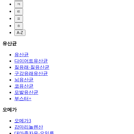
ㅋ
ㅌ
ㅍ
ㅎ
A-Z
유산균
유산균
다이어트유산균
질유래·질유산균
구강유래유산균
뇌유산균
코유산균
모발유산균
부스터+
오메가
오메가3
감마리놀렌산
대마종자유·오일류