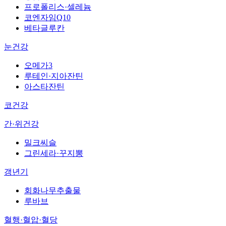
프로폴리스·셀레늄
코엔자임Q10
베타글루칸
눈건강
오메가3
루테인·지아잔틴
아스타잔틴
코건강
간·위건강
밀크씨슬
그린세라·꾸지뽕
갱년기
회화나무추출물
루바브
혈행·혈압·혈당