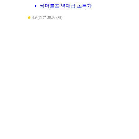
썸머블프 역대급 초특가
4.9 (리뷰 30,077개)