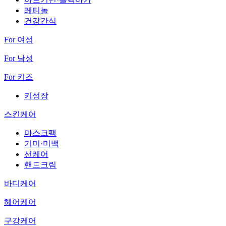
레티놀
건강간식
For 여성
For 남성
For 키즈
키성장
스킨케어
마스크팩
기미·미백
선케어
핸드크림
바디케어
헤어케어
구강케어