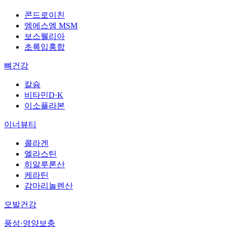
콘드로이친
엠에스엠 MSM
보스웰리아
초록입홍합
뼈건강
칼슘
비타민D·K
이소플라본
이너뷰티
콜라겐
엘라스틴
히알루론산
케라틴
감마리놀렌산
모발건강
풍성·영양보충