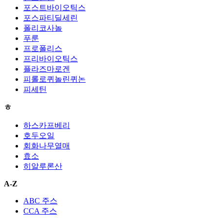
포스트바이오틱스
포스파티딜세린
폴리코사놀
푸룬
프로폴리스
프리바이오틱스
플라즈마로겐
피롤로퀴놀린퀴논
피세틴
ㅎ
하스카프베리
호두오일
회화나무열매
효소
히알루론산
A-Z
ABC 주스
CCA 주스