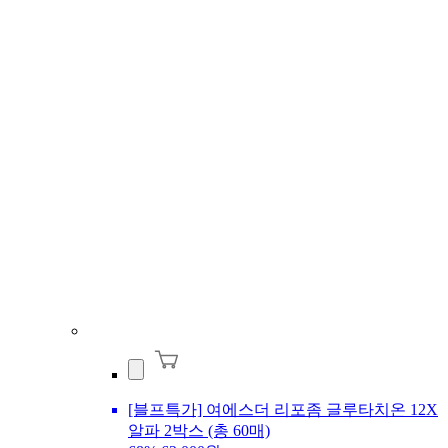
[블프특가] 여에스더 리포좀 글루타치온 12X
알파 2박스 (총 60매)