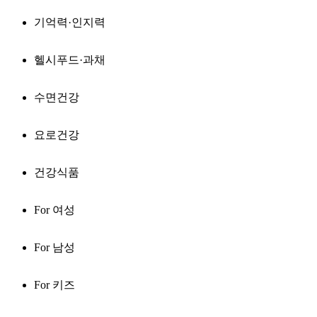
기억력·인지력
헬시푸드·과채
수면건강
요로건강
건강식품
For 여성
For 남성
For 키즈