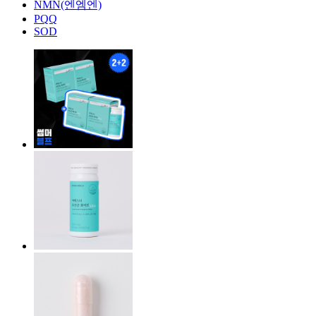
NMN(엔엠엔)
PQQ
SOD