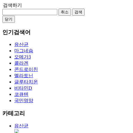
검색하기
취소
검색
닫기
인기검색어
유산균
마그네슘
오메가3
콜라겐
콘드로이친
멜라토닌
글루타치온
비타민D
코큐텐
국민영양
카테고리
유산균