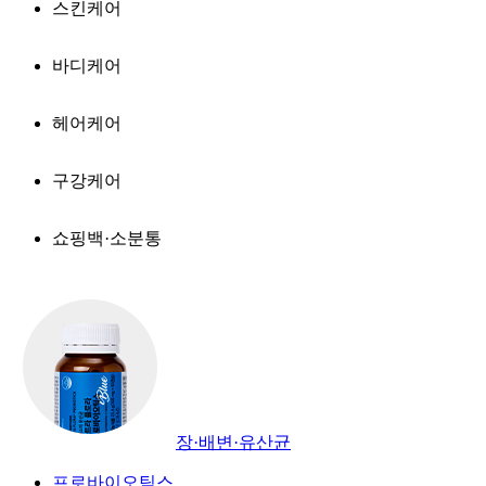
스킨케어
바디케어
헤어케어
구강케어
쇼핑백·소분통
장·배변·유산균
프로바이오틱스