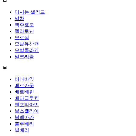
ㅁ
마시는 샐러드
말차
맥주효모
멜라토닌
모로실
모발유산균
모발콜라겐
밀크씨슬
ㅂ
바나바잎
베르가못
베르베린
베타글루칸
벤포티아민
보스웰리아
블랙마카
블루베리
빌베리