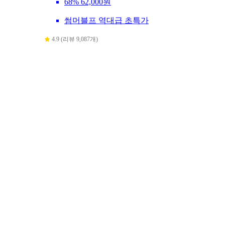
68%
62,000원
썸머블프 역대급 초특가
4.9 (리뷰 9,087개)