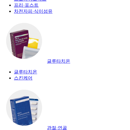
프리·포스트
차전자피·식이섬유
글루타치온
글루타치온
스킨케어
관절·연골