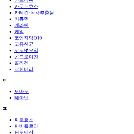
카르니틴
카무트효소
카테킨·녹차추출물
커큐민
케라틴
케일
코엔자임Q10
코유산균
코코넛오일
콘드로이친
콜라겐
크랜베리
ㅌ
토마토
테아닌
ㅍ
파로효소
파비플로라
판토텐산