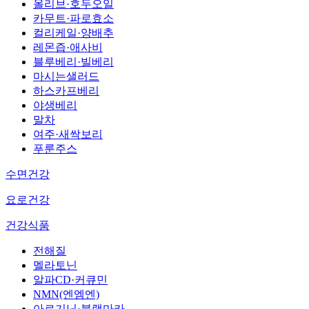
올리브·호두오일
카무트·파로효소
컬리케일·양배추
레몬즙·애사비
블루베리·빌베리
마시는샐러드
하스카프베리
야생베리
말차
여주·새싹보리
푸룬주스
수면건강
요로건강
건강식품
전해질
멜라토닌
알파CD·커큐민
NMN(엔엠엔)
아르기닌·블랙마카