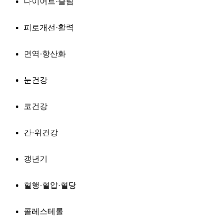
다이어트·슬림
피로개선·활력
면역·항산화
눈건강
코건강
간·위건강
갱년기
혈행·혈압·혈당
콜레스테롤