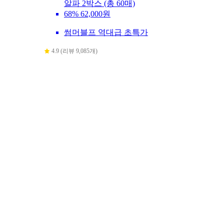
알파 2박스 (총 60매)
68%
62,000원
썸머블프 역대급 초특가
4.9 (리뷰 9,085개)