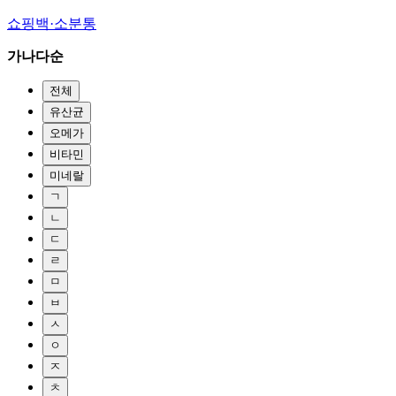
쇼핑백·소분통
가나다순
전체
유산균
오메가
비타민
미네랄
ㄱ
ㄴ
ㄷ
ㄹ
ㅁ
ㅂ
ㅅ
ㅇ
ㅈ
ㅊ