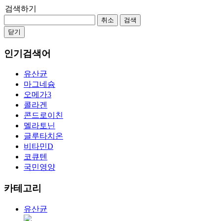
검색하기
취소
검색
닫기
인기검색어
유산균
마그네슘
오메가3
콜라겐
콘드로이친
멜라토닌
글루타치온
비타민D
코큐텐
국민영양
카테고리
유산균