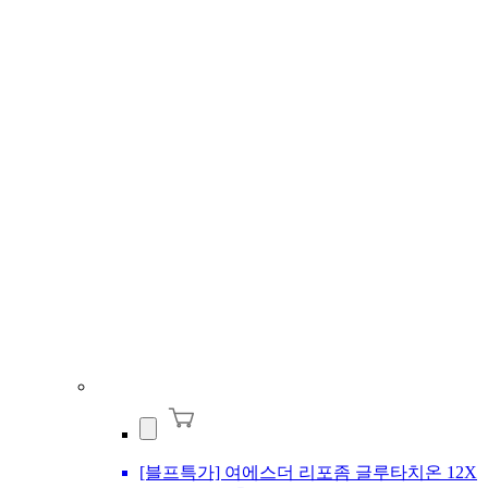
[블프특가] 여에스더 리포좀 글루타치온 12X