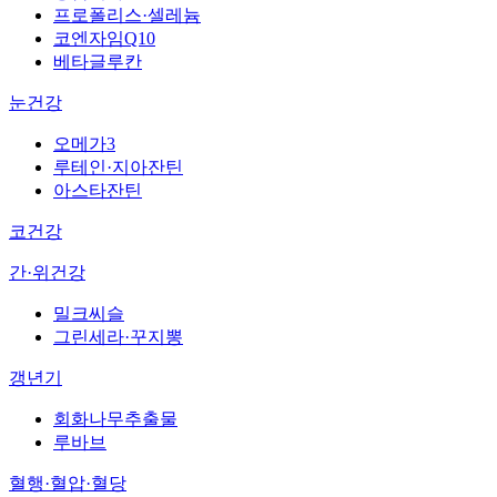
프로폴리스·셀레늄
코엔자임Q10
베타글루칸
눈건강
오메가3
루테인·지아잔틴
아스타잔틴
코건강
간·위건강
밀크씨슬
그린세라·꾸지뽕
갱년기
회화나무추출물
루바브
혈행·혈압·혈당