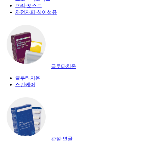
프리·포스트
차전자피·식이섬유
글루타치온
글루타치온
스킨케어
관절·연골