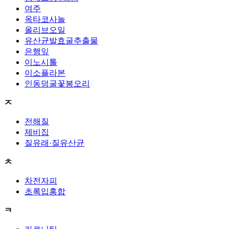
여주
옥타코사놀
올리브오일
유산균발효굴추출물
은행잎
이노시톨
이소플라본
인동덩굴꽃봉오리
ㅈ
전해질
제비집
질유래·질유산균
ㅊ
차전자피
초록입홍합
ㅋ