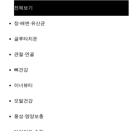
전체보기
장·배변·유산균
글루타치온
관절·연골
뼈건강
이너뷰티
모발건강
풍성·영양보충