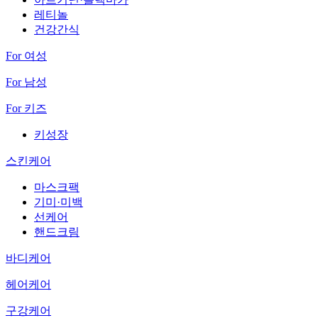
레티놀
건강간식
For 여성
For 남성
For 키즈
키성장
스킨케어
마스크팩
기미·미백
선케어
핸드크림
바디케어
헤어케어
구강케어