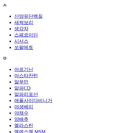
ㅅ
산양유단백질
새싹보리
생강차
스페르미딘
시서스
쏘팔메토
ㅇ
아르기닌
아스타잔틴
알부민
알파CD
알파리포산
애플사이다비니거
야생베리
야채수
양배추
엘라스틴
엠에스엠 MSM