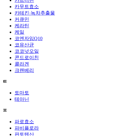
카르니틴
카무트효소
카테킨·녹차추출물
커큐민
케라틴
케일
코엔자임Q10
코유산균
코코넛오일
콘드로이친
콜라겐
크랜베리
ㅌ
토마토
테아닌
ㅍ
파로효소
파비플로라
판토텐산