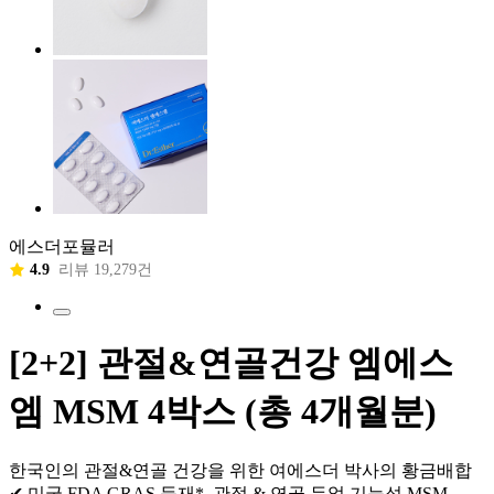
에스더포뮬러
4.9
리뷰 19,279건
[2+2] 관절&연골건강 엠에스
엠 MSM 4박스 (총 4개월분)
한국인의 관절&연골 건강을 위한 여에스더 박사의 황금배합
✔ 미국 FDA GRAS 등재*, 관절 & 연골 듀얼 기능성 MSM