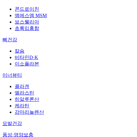
콘드로이친
엠에스엠 MSM
보스웰리아
초록입홍합
뼈건강
칼슘
비타민D·K
이소플라본
이너뷰티
콜라겐
엘라스틴
히알루론산
케라틴
감마리놀렌산
모발건강
풍성·영양보충