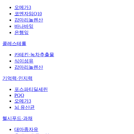
오메가3
코엔자임Q10
감마리놀렌산
바나바잎
은행잎
콜레스테롤
카테킨·녹차추출물
식이섬유
감마리놀렌산
기억력·인지력
포스파티딜세린
PQQ
오메가3
뇌 유산균
헬시푸드·과채
대마종자유