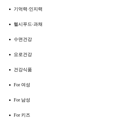
기억력·인지력
헬시푸드·과채
수면건강
요로건강
건강식품
For 여성
For 남성
For 키즈