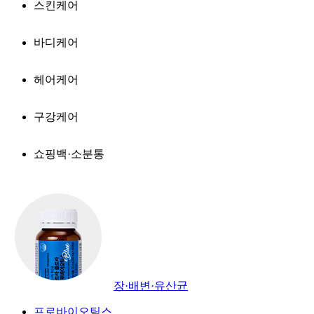
스킨케어
바디케어
헤어케어
구강케어
쇼핑백·소분통
장·배변·유산균
프로바이오틱스