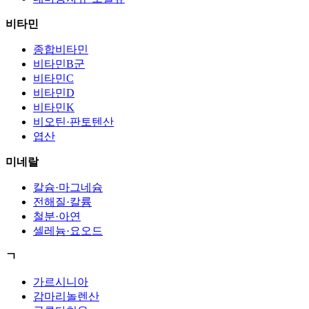
비타민
종합비타민
비타민B군
비타민C
비타민D
비타민K
비오틴·판토텐산
엽산
미네랄
칼슘·마그네슘
전해질·칼륨
철분·아연
셀레늄·요오드
ㄱ
가르시니아
감마리놀렌산