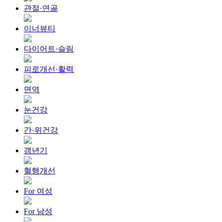
관절·연골
이너뷰티
다이어트·슬림
피로개선·활력
면역
눈건강
간·위건강
갱년기
혈행개선
For 여성
For 남성