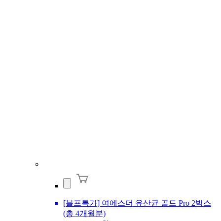
[블프특가] 여에스더 유산균 골드 Pro 2박스
(총 4개월분)