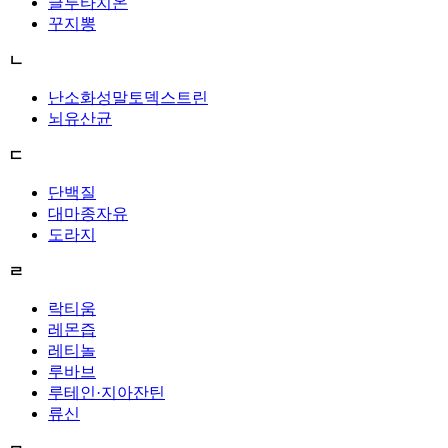
글루타치온
꾸지뽕
ㄴ
난소화성말토덱스트린
뇌유산균
ㄷ
단백질
대마종자유
도라지
ㄹ
락티움
레몬즙
레티놀
루바브
루테인·지아잔틴
류신