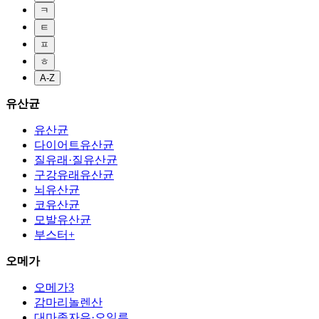
ㅋ
ㅌ
ㅍ
ㅎ
A-Z
유산균
유산균
다이어트유산균
질유래·질유산균
구강유래유산균
뇌유산균
코유산균
모발유산균
부스터+
오메가
오메가3
감마리놀렌산
대마종자유·오일류