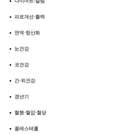
다이어트·슬림
피로개선·활력
면역·항산화
눈건강
코건강
간·위건강
갱년기
혈행·혈압·혈당
콜레스테롤