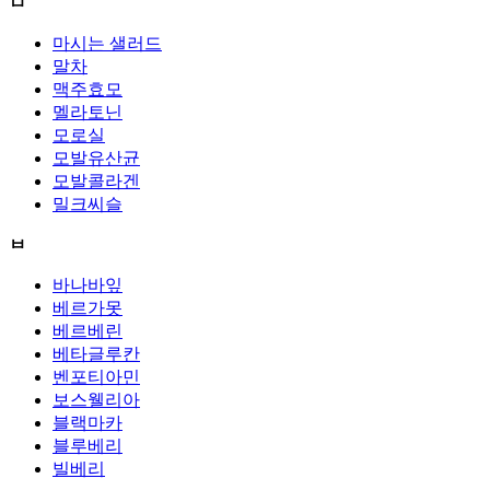
ㅁ
마시는 샐러드
말차
맥주효모
멜라토닌
모로실
모발유산균
모발콜라겐
밀크씨슬
ㅂ
바나바잎
베르가못
베르베린
베타글루칸
벤포티아민
보스웰리아
블랙마카
블루베리
빌베리