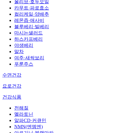
올리브·호두오일
카무트·파로효소
컬리케일·양배추
레몬즙·애사비
블루베리·빌베리
마시는샐러드
하스카프베리
야생베리
말차
여주·새싹보리
푸룬주스
수면건강
요로건강
건강식품
전해질
멜라토닌
알파CD·커큐민
NMN(엔엠엔)
아르기닌·블랙마카