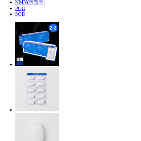
NMN(엔엠엔)
PQQ
SOD