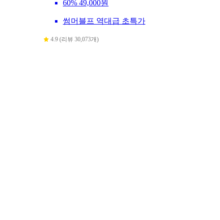
60%
49,000원
썸머블프 역대급 초특가
4.9 (리뷰 30,073개)