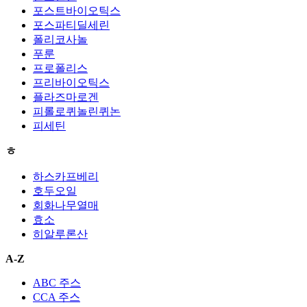
포스트바이오틱스
포스파티딜세린
폴리코사놀
푸룬
프로폴리스
프리바이오틱스
플라즈마로겐
피롤로퀴놀린퀴논
피세틴
ㅎ
하스카프베리
호두오일
회화나무열매
효소
히알루론산
A-Z
ABC 주스
CCA 주스