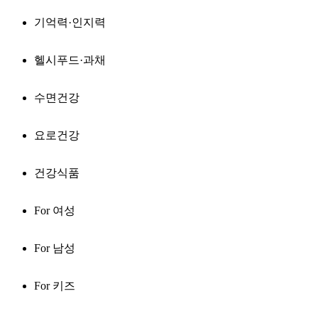
기억력·인지력
헬시푸드·과채
수면건강
요로건강
건강식품
For 여성
For 남성
For 키즈