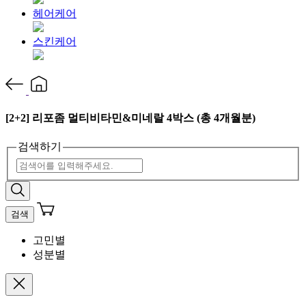
헤어케어
스킨케어
[2+2] 리포좀 멀티비타민&미네랄 4박스 (총 4개월분)
검색하기
검색
고민별
성분별