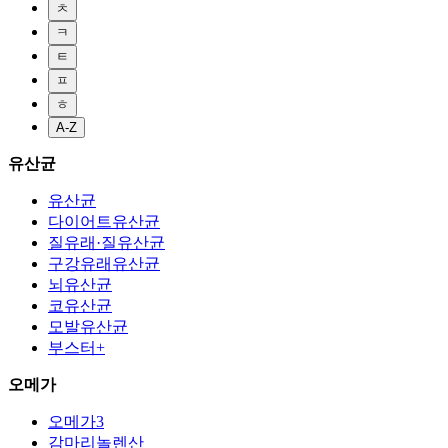
ㅊ
ㅋ
ㅌ
ㅍ
ㅎ
A-Z
유산균
유산균
다이어트유산균
질유래·질유산균
구강유래유산균
뇌유산균
코유산균
모발유산균
부스터+
오메가
오메가3
감마리놀렌산