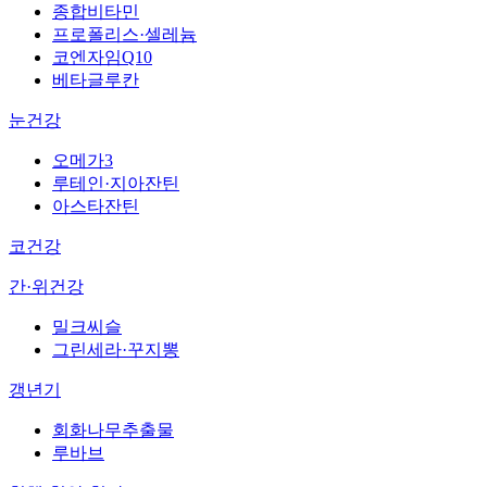
종합비타민
프로폴리스·셀레늄
코엔자임Q10
베타글루칸
눈건강
오메가3
루테인·지아잔틴
아스타잔틴
코건강
간·위건강
밀크씨슬
그린세라·꾸지뽕
갱년기
회화나무추출물
루바브