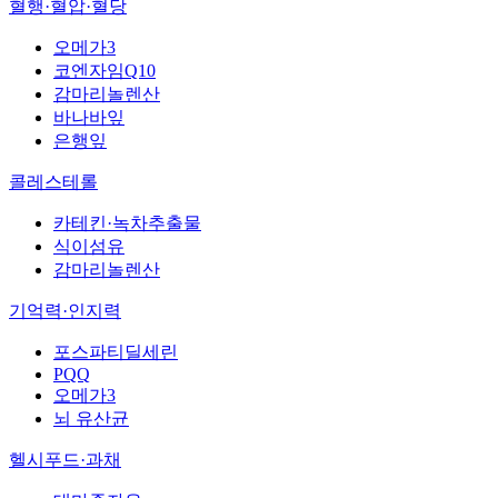
혈행·혈압·혈당
오메가3
코엔자임Q10
감마리놀렌산
바나바잎
은행잎
콜레스테롤
카테킨·녹차추출물
식이섬유
감마리놀렌산
기억력·인지력
포스파티딜세린
PQQ
오메가3
뇌 유산균
헬시푸드·과채