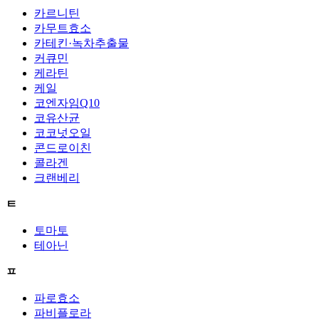
카르니틴
카무트효소
카테킨·녹차추출물
커큐민
케라틴
케일
코엔자임Q10
코유산균
코코넛오일
콘드로이친
콜라겐
크랜베리
ㅌ
토마토
테아닌
ㅍ
파로효소
파비플로라