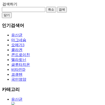
검색하기
취소
검색
닫기
인기검색어
유산균
마그네슘
오메가3
콜라겐
콘드로이친
멜라토닌
글루타치온
비타민D
코큐텐
국민영양
카테고리
유산균