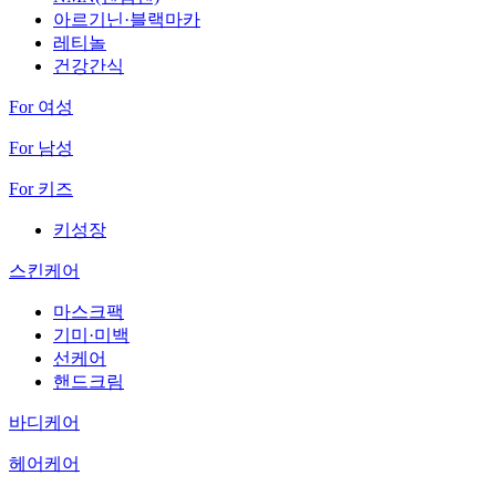
아르기닌·블랙마카
레티놀
건강간식
For 여성
For 남성
For 키즈
키성장
스킨케어
마스크팩
기미·미백
선케어
핸드크림
바디케어
헤어케어