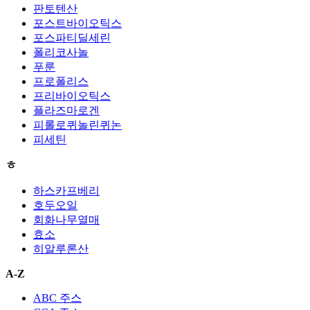
판토텐산
포스트바이오틱스
포스파티딜세린
폴리코사놀
푸룬
프로폴리스
프리바이오틱스
플라즈마로겐
피롤로퀴놀린퀴논
피세틴
ㅎ
하스카프베리
호두오일
회화나무열매
효소
히알루론산
A-Z
ABC 주스