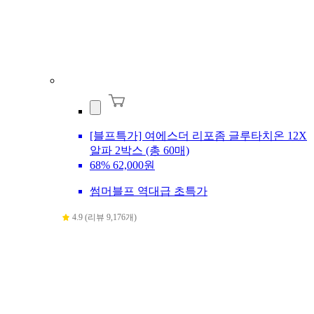
[블프특가] 여에스더 리포좀 글루타치온 12X
알파 2박스 (총 60매)
68%
62,000원
썸머블프 역대급 초특가
4.9 (리뷰 9,176개)