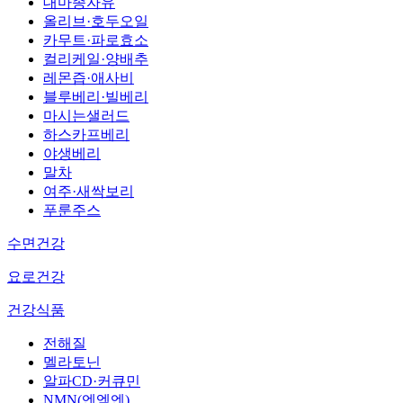
대마종자유
올리브·호두오일
카무트·파로효소
컬리케일·양배추
레몬즙·애사비
블루베리·빌베리
마시는샐러드
하스카프베리
야생베리
말차
여주·새싹보리
푸룬주스
수면건강
요로건강
건강식품
전해질
멜라토닌
알파CD·커큐민
NMN(엔엠엔)