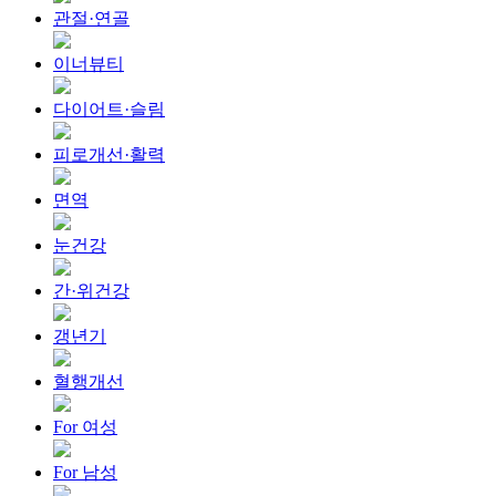
관절·연골
이너뷰티
다이어트·슬림
피로개선·활력
면역
눈건강
간·위건강
갱년기
혈행개선
For 여성
For 남성