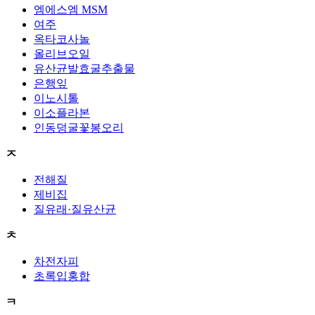
엠에스엠 MSM
여주
옥타코사놀
올리브오일
유산균발효굴추출물
은행잎
이노시톨
이소플라본
인동덩굴꽃봉오리
ㅈ
전해질
제비집
질유래·질유산균
ㅊ
차전자피
초록입홍합
ㅋ