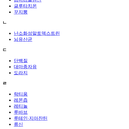
글루타치온
꾸지뽕
ㄴ
난소화성말토덱스트린
뇌유산균
ㄷ
단백질
대마종자유
도라지
ㄹ
락티움
레몬즙
레티놀
루바브
루테인·지아잔틴
류신