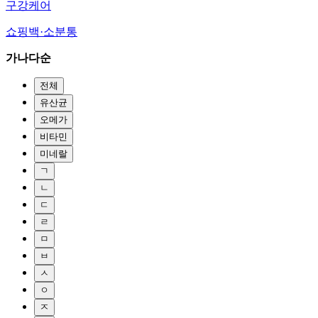
구강케어
쇼핑백·소분통
가나다순
전체
유산균
오메가
비타민
미네랄
ㄱ
ㄴ
ㄷ
ㄹ
ㅁ
ㅂ
ㅅ
ㅇ
ㅈ