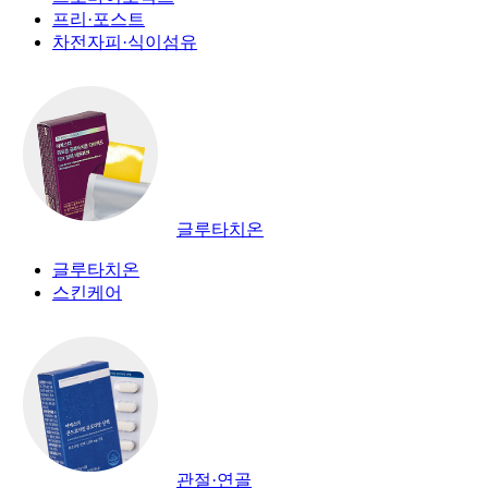
프리·포스트
차전자피·식이섬유
글루타치온
글루타치온
스킨케어
관절·연골