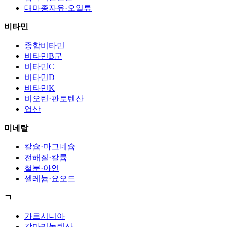
대마종자유·오일류
비타민
종합비타민
비타민B군
비타민C
비타민D
비타민K
비오틴·판토텐산
엽산
미네랄
칼슘·마그네슘
전해질·칼륨
철분·아연
셀레늄·요오드
ㄱ
가르시니아
감마리놀렌산