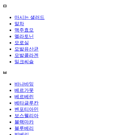
ㅁ
마시는 샐러드
말차
맥주효모
멜라토닌
모로실
모발유산균
모발콜라겐
밀크씨슬
ㅂ
바나바잎
베르가못
베르베린
베타글루칸
벤포티아민
보스웰리아
블랙마카
블루베리
빌베리