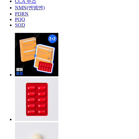
CCA 주스
NMN(엔엠엔)
PDRN
PQQ
SOD