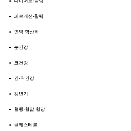
다이어트·슬림
피로개선·활력
면역·항산화
눈건강
코건강
간·위건강
갱년기
혈행·혈압·혈당
콜레스테롤