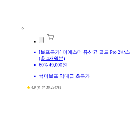
[블프특가] 여에스더 유산균 골드 Pro 2박스
(총 4개월분)
60%
49,000원
썸머블프 역대급 초특가
4.9 (리뷰 30,294개)