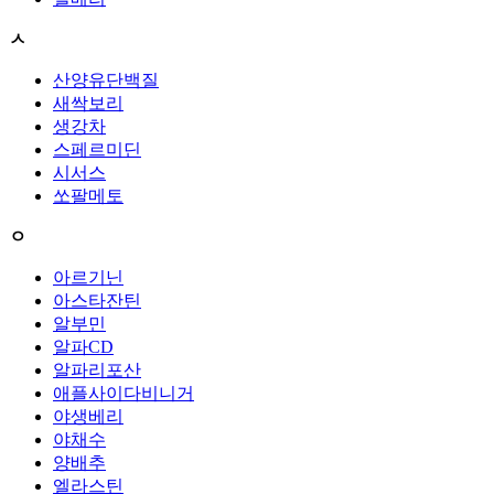
ㅅ
산양유단백질
새싹보리
생강차
스페르미딘
시서스
쏘팔메토
ㅇ
아르기닌
아스타잔틴
알부민
알파CD
알파리포산
애플사이다비니거
야생베리
야채수
양배추
엘라스틴