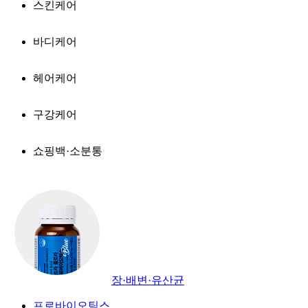
스킨케어
바디케어
헤어케어
구강케어
쇼핑백·소분통
장·배변·유산균
프로바이오틱스