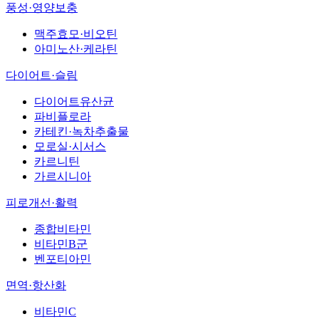
풍성·영양보충
맥주효모·비오틴
아미노산·케라틴
다이어트·슬림
다이어트유산균
파비플로라
카테킨·녹차추출물
모로실·시서스
카르니틴
가르시니아
피로개선·활력
종합비타민
비타민B군
벤포티아민
면역·항산화
비타민C