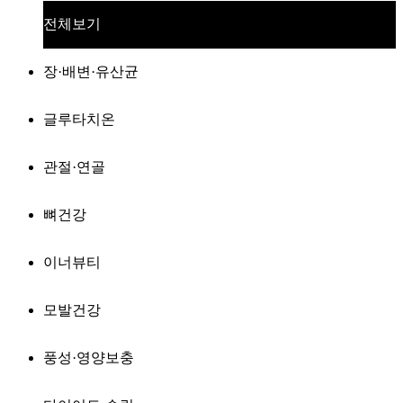
전체보기
장·배변·유산균
글루타치온
관절·연골
뼈건강
이너뷰티
모발건강
풍성·영양보충