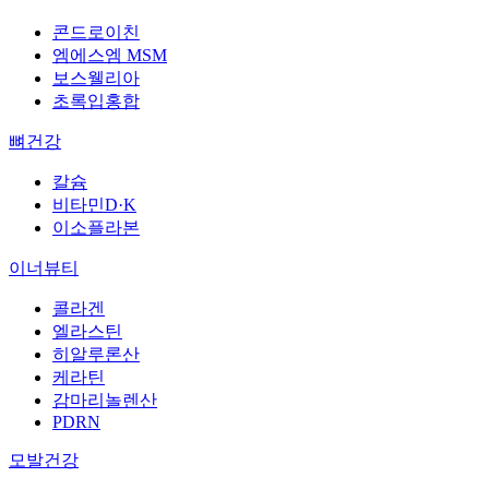
콘드로이친
엠에스엠 MSM
보스웰리아
초록입홍합
뼈건강
칼슘
비타민D·K
이소플라본
이너뷰티
콜라겐
엘라스틴
히알루론산
케라틴
감마리놀렌산
PDRN
모발건강