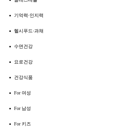
기억력·인지력
헬시푸드·과채
수면건강
요로건강
건강식품
For 여성
For 남성
For 키즈