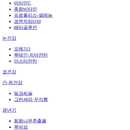
비타민C
종합비타민
프로폴리스·셀레늄
코엔자임Q10
베타글루칸
눈건강
오메가3
루테인·지아잔틴
아스타잔틴
코건강
간·위건강
밀크씨슬
그린세라·꾸지뽕
갱년기
회화나무추출물
루바브