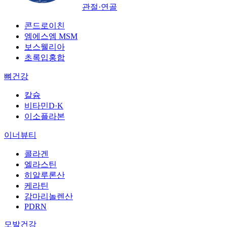
관절·연골
콘드로이친
엠에스엠 MSM
보스웰리아
초록입홍합
뼈건강
칼슘
비타민D·K
이소플라본
이너뷰티
콜라겐
엘라스틴
히알루론산
케라틴
감마리놀렌산
PDRN
모발건강