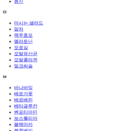
류신
ㅁ
마시는 샐러드
말차
맥주효모
멜라토닌
모로실
모발유산균
모발콜라겐
밀크씨슬
ㅂ
바나바잎
베르가못
베르베린
베타글루칸
벤포티아민
보스웰리아
블랙마카
블루베리