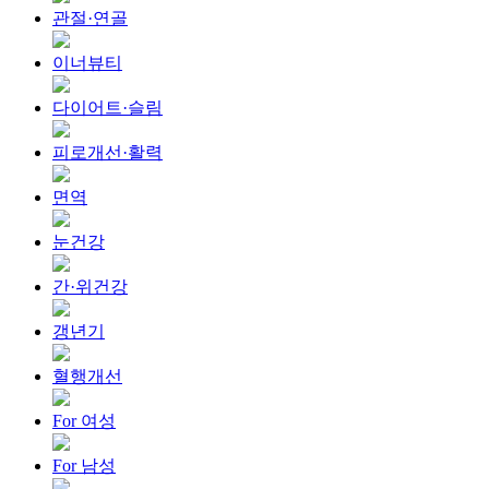
관절·연골
이너뷰티
다이어트·슬림
피로개선·활력
면역
눈건강
간·위건강
갱년기
혈행개선
For 여성
For 남성