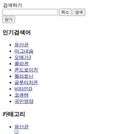
검색하기
취소
검색
닫기
인기검색어
유산균
마그네슘
오메가3
콜라겐
콘드로이친
멜라토닌
글루타치온
비타민D
코큐텐
국민영양
카테고리
유산균