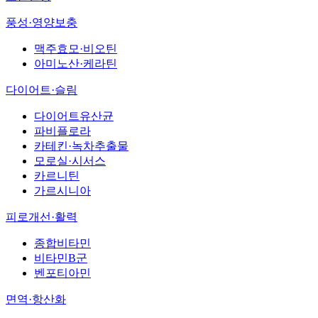
풍성·영양보충
맥주효모·비오틴
아미노산·케라틴
다이어트·슬림
다이어트유산균
파비플로라
카테킨·녹차추출물
모로실·시서스
카르니틴
가르시니아
피로개선·활력
종합비타민
비타민B군
벤포티아민
면역·항산화