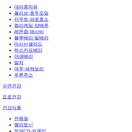
대마종자유
올리브·호두오일
카무트·파로효소
컬리케일·양배추
레몬즙·애사비
블루베리·빌베리
마시는샐러드
하스카프베리
야생베리
말차
여주·새싹보리
푸룬주스
수면건강
요로건강
건강식품
전해질
멜라토닌
알파CD·커큐민