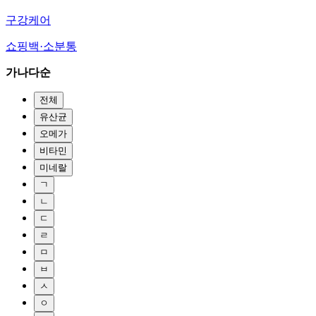
구강케어
쇼핑백·소분통
가나다순
전체
유산균
오메가
비타민
미네랄
ㄱ
ㄴ
ㄷ
ㄹ
ㅁ
ㅂ
ㅅ
ㅇ