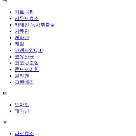
ㅋ
카르니틴
카무트효소
카테킨·녹차추출물
커큐민
케라틴
케일
코엔자임Q10
코유산균
코코넛오일
콘드로이친
콜라겐
크랜베리
ㅌ
토마토
테아닌
ㅍ
파로효소