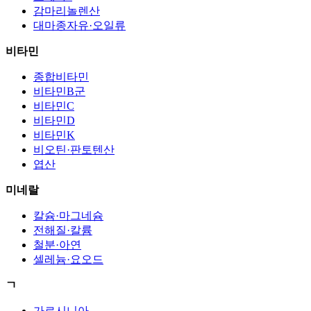
감마리놀렌산
대마종자유·오일류
비타민
종합비타민
비타민B군
비타민C
비타민D
비타민K
비오틴·판토텐산
엽산
미네랄
칼슘·마그네슘
전해질·칼륨
철분·아연
셀레늄·요오드
ㄱ
가르시니아