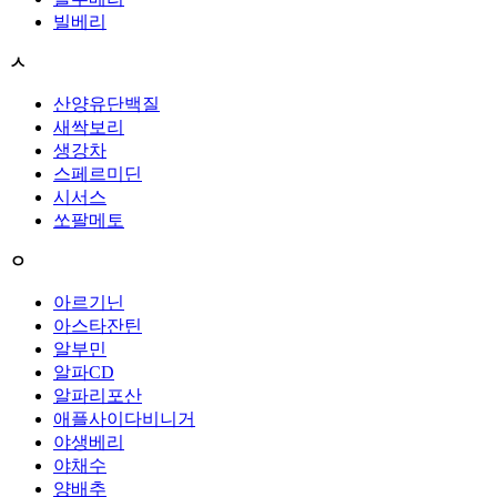
빌베리
ㅅ
산양유단백질
새싹보리
생강차
스페르미딘
시서스
쏘팔메토
ㅇ
아르기닌
아스타잔틴
알부민
알파CD
알파리포산
애플사이다비니거
야생베리
야채수
양배추