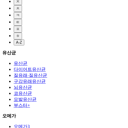
ㅈ
ㅊ
ㅋ
ㅌ
ㅍ
ㅎ
A-Z
유산균
유산균
다이어트유산균
질유래·질유산균
구강유래유산균
뇌유산균
코유산균
모발유산균
부스터+
오메가
오메가3