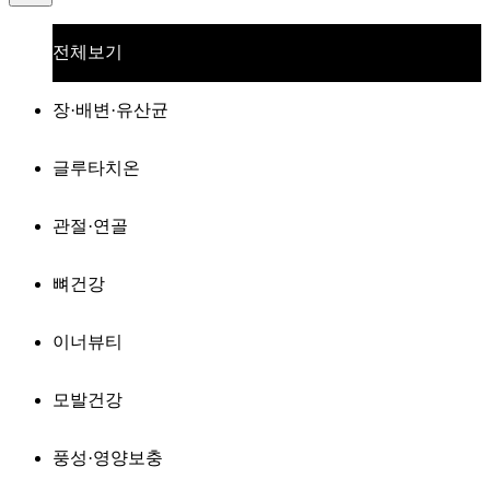
전체보기
장·배변·유산균
글루타치온
관절·연골
뼈건강
이너뷰티
모발건강
풍성·영양보충