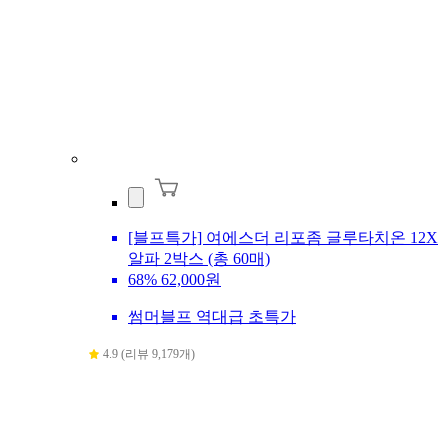
[블프특가] 여에스더 리포좀 글루타치온 12X
알파 2박스 (총 60매)
68%
62,000원
썸머블프 역대급 초특가
4.9 (리뷰 9,179개)