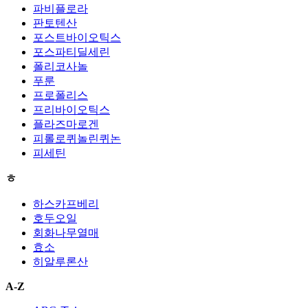
파비플로라
판토텐산
포스트바이오틱스
포스파티딜세린
폴리코사놀
푸룬
프로폴리스
프리바이오틱스
플라즈마로겐
피롤로퀴놀린퀴논
피세틴
ㅎ
하스카프베리
호두오일
회화나무열매
효소
히알루론산
A-Z