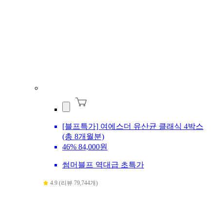
[블프특가] 여에스더 유산균 클래식 4박스
(총 8개월분)
46%
84,000원
썸머블프 역대급 초특가
4.9 (리뷰 79,744개)