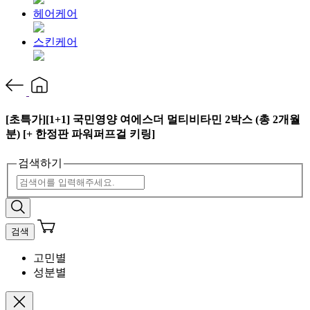
헤어케어
스킨케어
[초특가][1+1] 국민영양 여에스더 멀티비타민 2박스 (총 2개월
분) [+ 한정판 파워퍼프걸 키링]
검색하기
검색
고민별
성분별