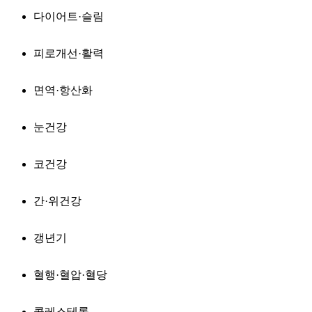
다이어트·슬림
피로개선·활력
면역·항산화
눈건강
코건강
간·위건강
갱년기
혈행·혈압·혈당
콜레스테롤