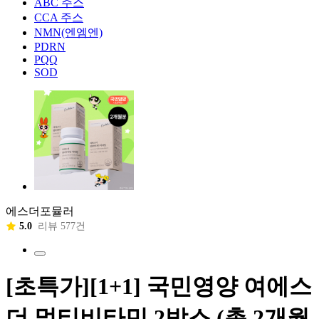
ABC 주스
CCA 주스
NMN(엔엠엔)
PDRN
PQQ
SOD
에스더포뮬러
5.0
리뷰 577건
[초특가][1+1] 국민영양 여에스
더 멀티비타민 2박스 (총 2개월