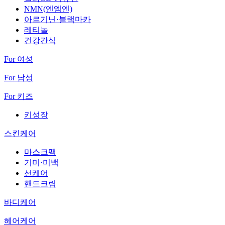
NMN(엔엠엔)
아르기닌·블랙마카
레티놀
건강간식
For 여성
For 남성
For 키즈
키성장
스킨케어
마스크팩
기미·미백
선케어
핸드크림
바디케어
헤어케어