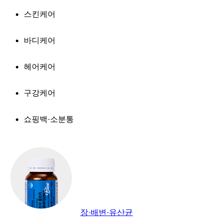
스킨케어
바디케어
헤어케어
구강케어
쇼핑백·소분통
장·배변·유산균