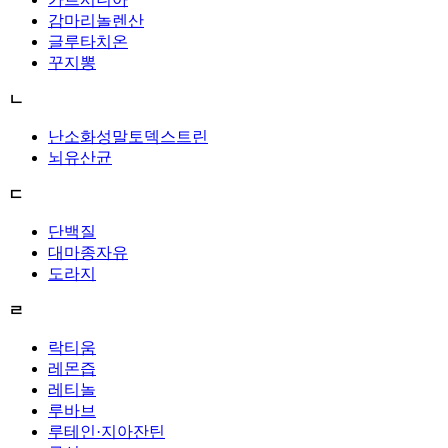
감마리놀렌산
글루타치온
꾸지뽕
ㄴ
난소화성말토덱스트린
뇌유산균
ㄷ
단백질
대마종자유
도라지
ㄹ
락티움
레몬즙
레티놀
루바브
루테인·지아잔틴