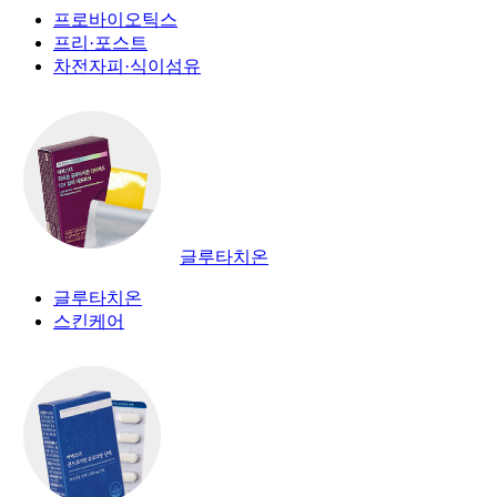
프로바이오틱스
프리·포스트
차전자피·식이섬유
글루타치온
글루타치온
스킨케어