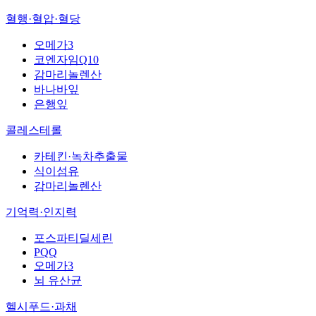
혈행·혈압·혈당
오메가3
코엔자임Q10
감마리놀렌산
바나바잎
은행잎
콜레스테롤
카테킨·녹차추출물
식이섬유
감마리놀렌산
기억력·인지력
포스파티딜세린
PQQ
오메가3
뇌 유산균
헬시푸드·과채