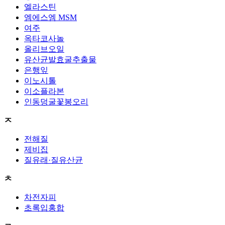
엘라스틴
엠에스엠 MSM
여주
옥타코사놀
올리브오일
유산균발효굴추출물
은행잎
이노시톨
이소플라본
인동덩굴꽃봉오리
ㅈ
전해질
제비집
질유래·질유산균
ㅊ
차전자피
초록입홍합