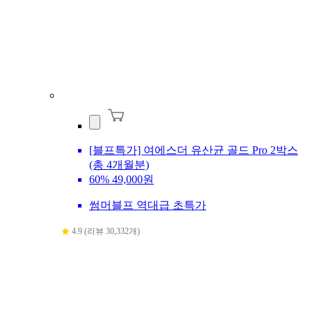
[블프특가] 여에스더 유산균 골드 Pro 2박스
(총 4개월분)
60%
49,000원
썸머블프 역대급 초특가
4.9 (리뷰 30,332개)