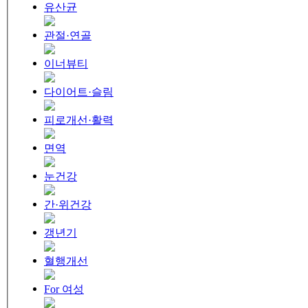
유산균
관절·연골
이너뷰티
다이어트·슬림
피로개선·활력
면역
눈건강
간·위건강
갱년기
혈행개선
For 여성