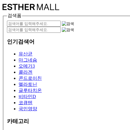
검색폼
인기검색어
유산균
마그네슘
오메가3
콜라겐
콘드로이친
멜라토닌
글루타치온
비타민D
코큐텐
국민영양
카테고리