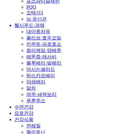
포스파티딜세린
PQQ
오메가3
뇌 유산균
헬시푸드·과채
대마종자유
올리브·호두오일
카무트·파로효소
컬리케일·양배추
레몬즙·애사비
블루베리·빌베리
마시는샐러드
하스카프베리
야생베리
말차
여주·새싹보리
푸룬주스
수면건강
요로건강
건강식품
전해질
멜라토닌