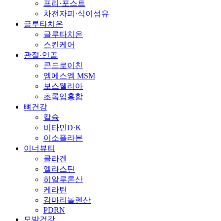
프리·포스트
차전자피·식이섬유
글루타치온
글루타치온
스킨케어
관절·연골
콘드로이친
엠에스엠 MSM
보스웰리아
초록입홍합
뼈건강
칼슘
비타민D·K
이소플라본
이너뷰티
콜라겐
엘라스틴
히알루론산
케라틴
감마리놀렌산
PDRN
모발건강