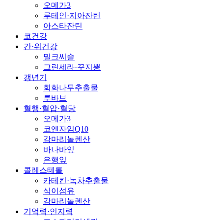
오메가3
루테인·지아잔틴
아스타잔틴
코건강
간·위건강
밀크씨슬
그린세라·꾸지뽕
갱년기
회화나무추출물
루바브
혈행·혈압·혈당
오메가3
코엔자임Q10
감마리놀렌산
바나바잎
은행잎
콜레스테롤
카테킨·녹차추출물
식이섬유
감마리놀렌산
기억력·인지력