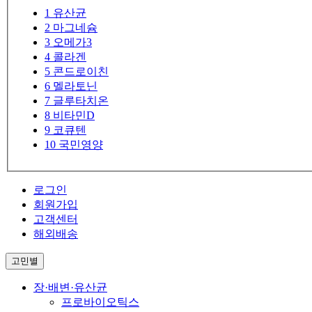
1
유산균
2
마그네슘
3
오메가3
4
콜라겐
5
콘드로이친
6
멜라토닌
7
글루타치온
8
비타민D
9
코큐텐
10
국민영양
로그인
회원가입
고객센터
해외배송
고민별
장·배변·유산균
프로바이오틱스