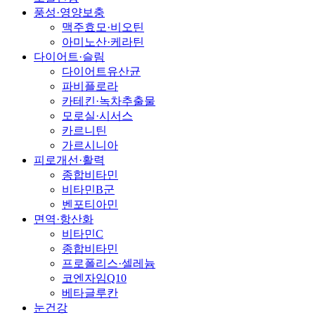
풍성·영양보충
맥주효모·비오틴
아미노산·케라틴
다이어트·슬림
다이어트유산균
파비플로라
카테킨·녹차추출물
모로실·시서스
카르니틴
가르시니아
피로개선·활력
종합비타민
비타민B군
벤포티아민
면역·항산화
비타민C
종합비타민
프로폴리스·셀레늄
코엔자임Q10
베타글루칸
눈건강