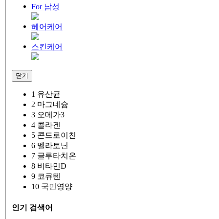
For 남성
헤어케어
스킨케어
닫기
1
유산균
2
마그네슘
3
오메가3
4
콜라겐
5
콘드로이친
6
멜라토닌
7
글루타치온
8
비타민D
9
코큐텐
10
국민영양
인기 검색어