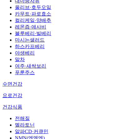
대마종자유
올리브·호두오일
카무트·파로효소
컬리케일·양배추
레몬즙·애사비
블루베리·빌베리
마시는샐러드
하스카프베리
야생베리
말차
여주·새싹보리
푸룬주스
수면건강
요로건강
건강식품
전해질
멜라토닌
알파CD·커큐민
NMN(엔엠엔)