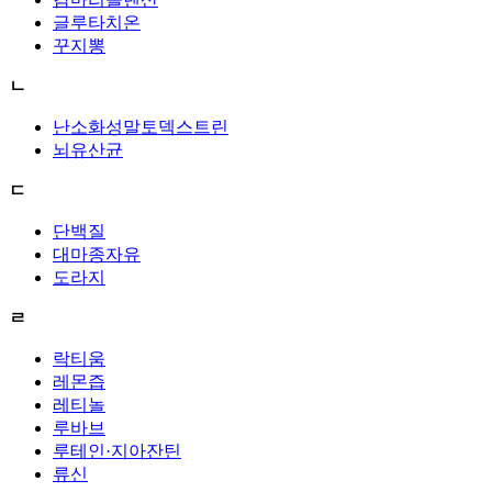
글루타치온
꾸지뽕
ㄴ
난소화성말토덱스트린
뇌유산균
ㄷ
단백질
대마종자유
도라지
ㄹ
락티움
레몬즙
레티놀
루바브
루테인·지아잔틴
류신