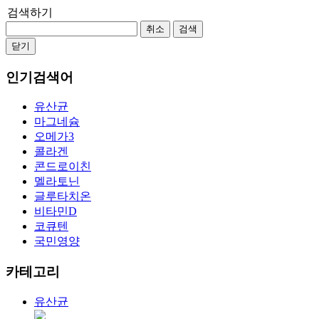
검색하기
취소
검색
닫기
인기검색어
유산균
마그네슘
오메가3
콜라겐
콘드로이친
멜라토닌
글루타치온
비타민D
코큐텐
국민영양
카테고리
유산균