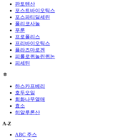
판토텐산
포스트바이오틱스
포스파티딜세린
폴리코사놀
푸룬
프로폴리스
프리바이오틱스
플라즈마로겐
피롤로퀴놀린퀴논
피세틴
ㅎ
하스카프베리
호두오일
회화나무열매
효소
히알루론산
A-Z
ABC 주스