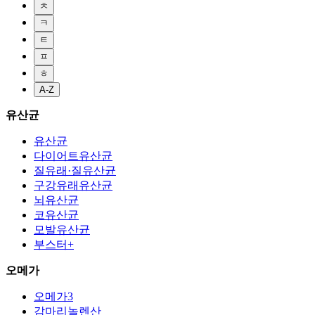
ㅊ
ㅋ
ㅌ
ㅍ
ㅎ
A-Z
유산균
유산균
다이어트유산균
질유래·질유산균
구강유래유산균
뇌유산균
코유산균
모발유산균
부스터+
오메가
오메가3
감마리놀렌산