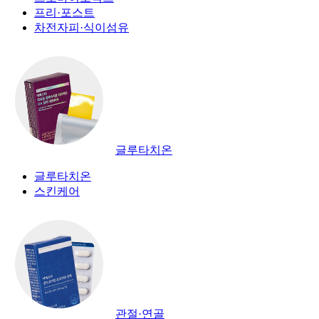
프리·포스트
차전자피·식이섬유
글루타치온
글루타치온
스킨케어
관절·연골