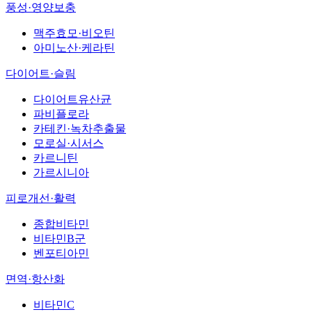
풍성·영양보충
맥주효모·비오틴
아미노산·케라틴
다이어트·슬림
다이어트유산균
파비플로라
카테킨·녹차추출물
모로실·시서스
카르니틴
가르시니아
피로개선·활력
종합비타민
비타민B군
벤포티아민
면역·항산화
비타민C