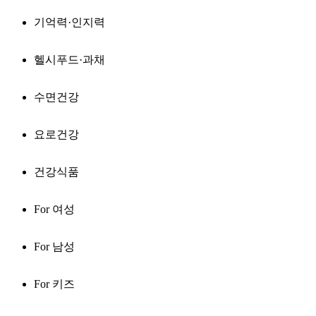
기억력·인지력
헬시푸드·과채
수면건강
요로건강
건강식품
For 여성
For 남성
For 키즈