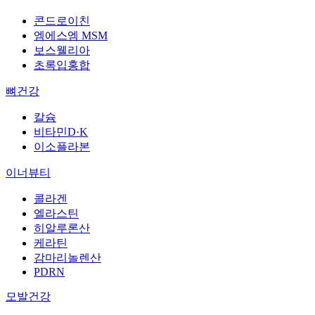
콘드로이친
엠에스엠 MSM
보스웰리아
초록입홍합
뼈건강
칼슘
비타민D·K
이소플라본
이너뷰티
콜라겐
엘라스틴
히알루론산
케라틴
감마리놀렌산
PDRN
모발건강