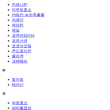
카르니틴
카무트효소
카테킨·녹차추출물
커큐민
케라틴
케일
코엔자임Q10
코유산균
코코넛오일
콘드로이친
콜라겐
크랜베리
ㅌ
토마토
테아닌
ㅍ
파로효소
파비플로라