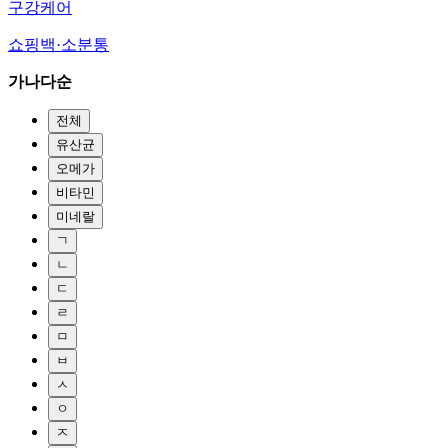
구강케어
쇼핑백·소분통
가나다순
전체
유산균
오메가
비타민
미네랄
ㄱ
ㄴ
ㄷ
ㄹ
ㅁ
ㅂ
ㅅ
ㅇ
ㅈ