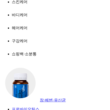
스킨케어
바디케어
헤어케어
구강케어
쇼핑백·소분통
장·배변·유산균
프로바이오틱스