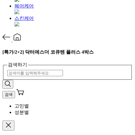
헤어케어
스킨케어
[특가/2+2] 닥터에스더 코큐텐 플러스 4박스
검색하기
검색
고민별
성분별