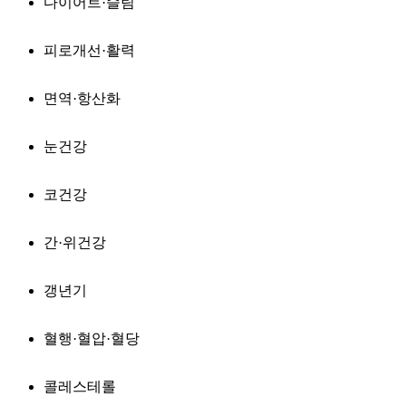
다이어트·슬림
피로개선·활력
면역·항산화
눈건강
코건강
간·위건강
갱년기
혈행·혈압·혈당
콜레스테롤