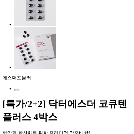
에스더포뮬러
[특가/2+2] 닥터에스더 코큐텐
플러스 4박스
혈압과 항산화를 위한 프리미엄 맞춤배합!