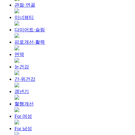
관절·연골
이너뷰티
다이어트·슬림
피로개선·활력
면역
눈건강
간·위건강
갱년기
혈행개선
For 여성
For 남성