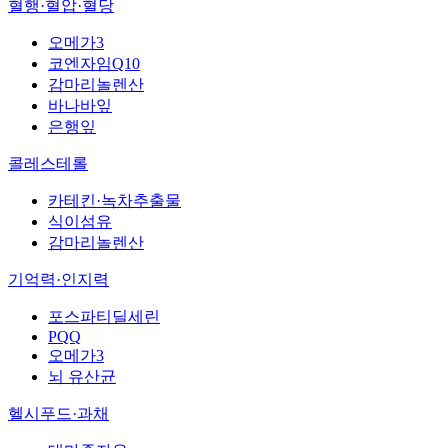
혈행·혈압·혈당
오메가3
코엔자임Q10
감마리놀렌산
바나바잎
은행잎
콜레스테롤
카테킨·녹차추출물
식이섬유
감마리놀렌산
기억력·인지력
포스파티딜세린
PQQ
오메가3
뇌 유산균
헬시푸드·과채