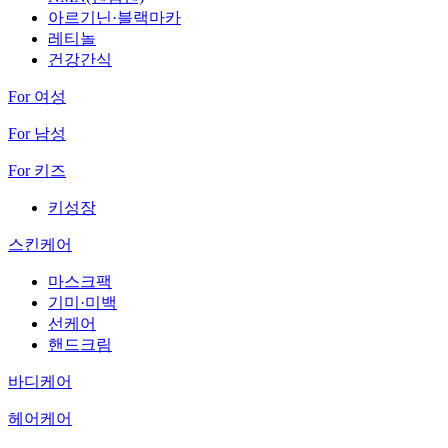
아르기닌·블랙마카
레티놀
건강간식
For 여성
For 남성
For 키즈
키성장
스킨케어
마스크팩
기미·미백
선케어
핸드크림
바디케어
헤어케어