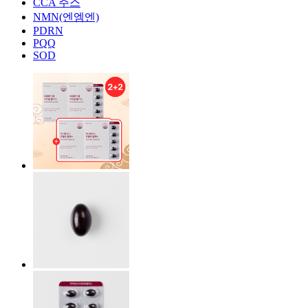
CCA 주스
NMN(엔엠엔)
PDRN
PQQ
SOD