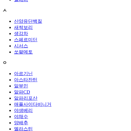
ㅅ
산양유단백질
새싹보리
생강차
스페르미딘
시서스
쏘팔메토
ㅇ
아르기닌
아스타잔틴
알부민
알파CD
알파리포산
애플사이다비니거
야생베리
야채수
양배추
엘라스틴