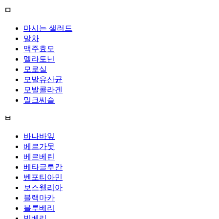
ㅁ
마시는 샐러드
말차
맥주효모
멜라토닌
모로실
모발유산균
모발콜라겐
밀크씨슬
ㅂ
바나바잎
베르가못
베르베린
베타글루칸
벤포티아민
보스웰리아
블랙마카
블루베리
빌베리