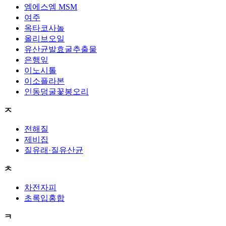
엠에스엠 MSM
여주
옥타코사놀
올리브오일
유산균발효굴추출물
은행잎
이노시톨
이소플라본
인동덩굴꽃봉오리
ㅈ
전해질
제비집
질유래·질유산균
ㅊ
차전자피
초록입홍합
ㅋ