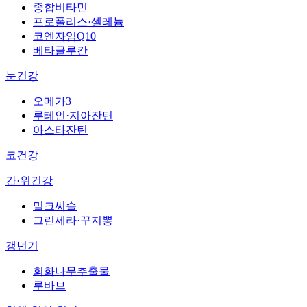
종합비타민
프로폴리스·셀레늄
코엔자임Q10
베타글루칸
눈건강
오메가3
루테인·지아잔틴
아스타잔틴
코건강
간·위건강
밀크씨슬
그린세라·꾸지뽕
갱년기
회화나무추출물
루바브