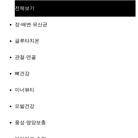
전체보기
장·배변·유산균
글루타치온
관절·연골
뼈건강
이너뷰티
모발건강
풍성·영양보충