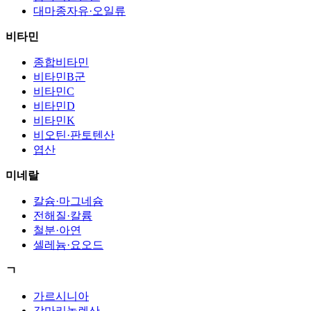
대마종자유·오일류
비타민
종합비타민
비타민B군
비타민C
비타민D
비타민K
비오틴·판토텐산
엽산
미네랄
칼슘·마그네슘
전해질·칼륨
철분·아연
셀레늄·요오드
ㄱ
가르시니아
감마리놀렌산