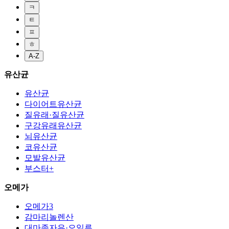
ㅋ
ㅌ
ㅍ
ㅎ
A-Z
유산균
유산균
다이어트유산균
질유래·질유산균
구강유래유산균
뇌유산균
코유산균
모발유산균
부스터+
오메가
오메가3
감마리놀렌산
대마종자유·오일류