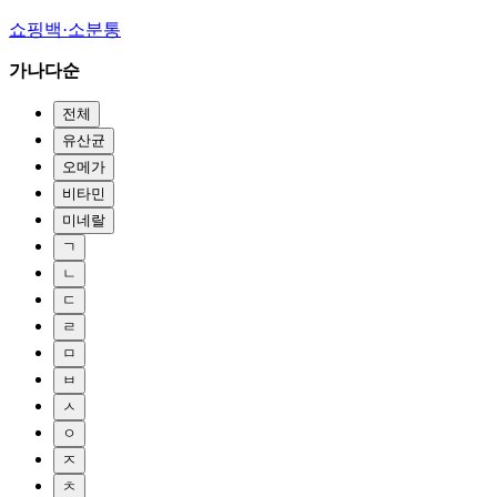
쇼핑백·소분통
가나다순
전체
유산균
오메가
비타민
미네랄
ㄱ
ㄴ
ㄷ
ㄹ
ㅁ
ㅂ
ㅅ
ㅇ
ㅈ
ㅊ