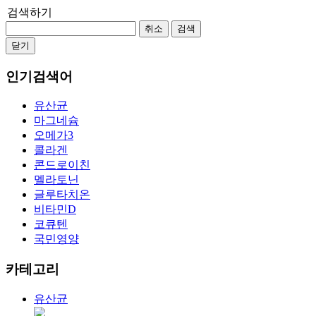
검색하기
취소
검색
닫기
인기검색어
유산균
마그네슘
오메가3
콜라겐
콘드로이친
멜라토닌
글루타치온
비타민D
코큐텐
국민영양
카테고리
유산균