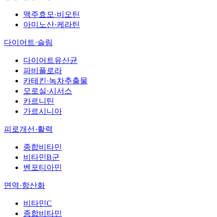
맥주효모·비오틴
아미노산·케라틴
다이어트·슬림
다이어트유산균
파비플로라
카테킨·녹차추출물
모로실·시서스
카르니틴
가르시니아
피로개선·활력
종합비타민
비타민B군
벤포티아민
면역·항산화
비타민C
종합비타민