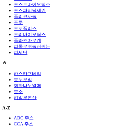
포스트바이오틱스
포스파티딜세린
폴리코사놀
푸룬
프로폴리스
프리바이오틱스
플라즈마로겐
피롤로퀴놀린퀴논
피세틴
ㅎ
하스카프베리
호두오일
회화나무열매
효소
히알루론산
A-Z
ABC 주스
CCA 주스