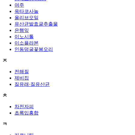
여주
옥타코사놀
올리브오일
유산균발효굴추출물
은행잎
이노시톨
이소플라본
인동덩굴꽃봉오리
ㅈ
전해질
제비집
질유래·질유산균
ㅊ
차전자피
초록입홍합
ㅋ