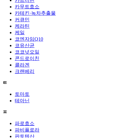
카르니틴
카무트효소
카테킨·녹차추출물
커큐민
케라틴
케일
코엔자임Q10
코유산균
코코넛오일
콘드로이친
콜라겐
크랜베리
ㅌ
토마토
테아닌
ㅍ
파로효소
파비플로라
판토텐산