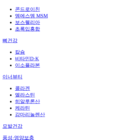
콘드로이친
엠에스엠 MSM
보스웰리아
초록입홍합
뼈건강
칼슘
비타민D·K
이소플라본
이너뷰티
콜라겐
엘라스틴
히알루론산
케라틴
감마리놀렌산
모발건강
풍성·영양보충