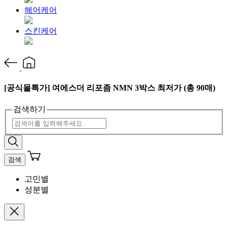
헤어케어
스킨케어
[공식몰특가] 여에스더 리포좀 NMN 3박스 최저가 (총 90매)
검색하기
검색
고민별
성분별