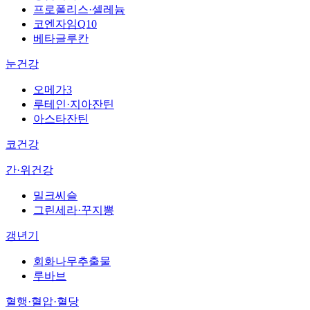
프로폴리스·셀레늄
코엔자임Q10
베타글루칸
눈건강
오메가3
루테인·지아잔틴
아스타잔틴
코건강
간·위건강
밀크씨슬
그린세라·꾸지뽕
갱년기
회화나무추출물
루바브
혈행·혈압·혈당