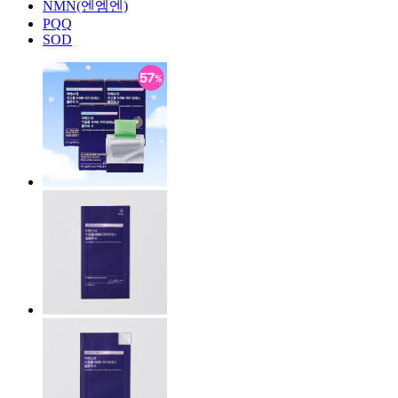
NMN(엔엠엔)
PQQ
SOD