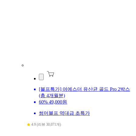
[블프특가] 여에스더 유산균 골드 Pro 2박스
(총 4개월분)
60%
49,000원
썸머블프 역대급 초특가
4.9 (리뷰 30,071개)