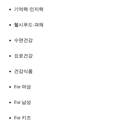
기억력·인지력
헬시푸드·과채
수면건강
요로건강
건강식품
For 여성
For 남성
For 키즈