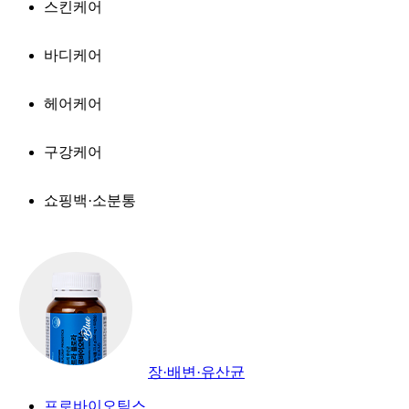
스킨케어
바디케어
헤어케어
구강케어
쇼핑백·소분통
장·배변·유산균
프로바이오틱스