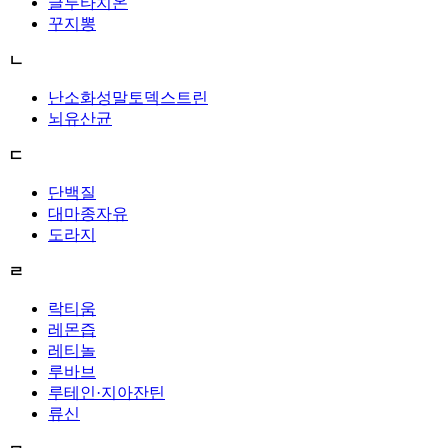
글루타치온
꾸지뽕
ㄴ
난소화성말토덱스트린
뇌유산균
ㄷ
단백질
대마종자유
도라지
ㄹ
락티움
레몬즙
레티놀
루바브
루테인·지아잔틴
류신