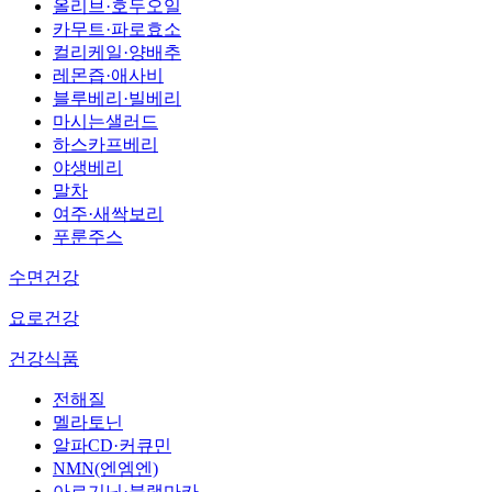
올리브·호두오일
카무트·파로효소
컬리케일·양배추
레몬즙·애사비
블루베리·빌베리
마시는샐러드
하스카프베리
야생베리
말차
여주·새싹보리
푸룬주스
수면건강
요로건강
건강식품
전해질
멜라토닌
알파CD·커큐민
NMN(엔엠엔)
아르기닌·블랙마카