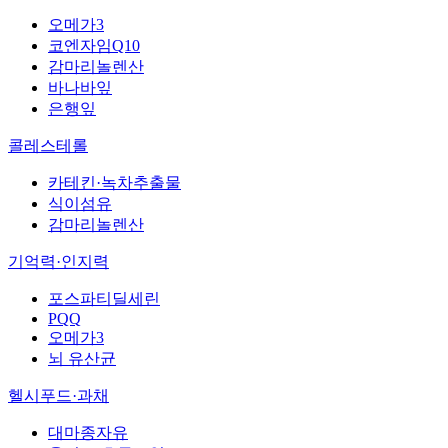
오메가3
코엔자임Q10
감마리놀렌산
바나바잎
은행잎
콜레스테롤
카테킨·녹차추출물
식이섬유
감마리놀렌산
기억력·인지력
포스파티딜세린
PQQ
오메가3
뇌 유산균
헬시푸드·과채
대마종자유