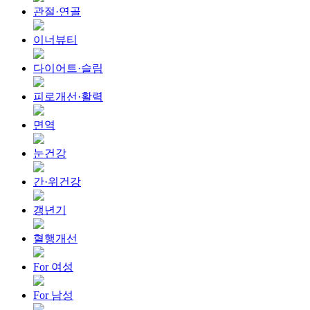
관절·연골
이너뷰티
다이어트·슬림
피로개선·활력
면역
눈건강
간·위건강
갱년기
혈행개선
For 여성
For 남성