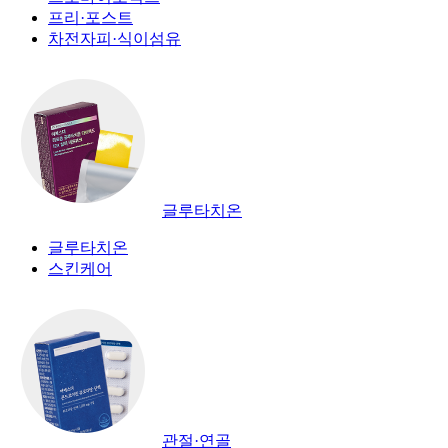
프리·포스트
차전자피·식이섬유
글루타치온
글루타치온
스킨케어
관절·연골