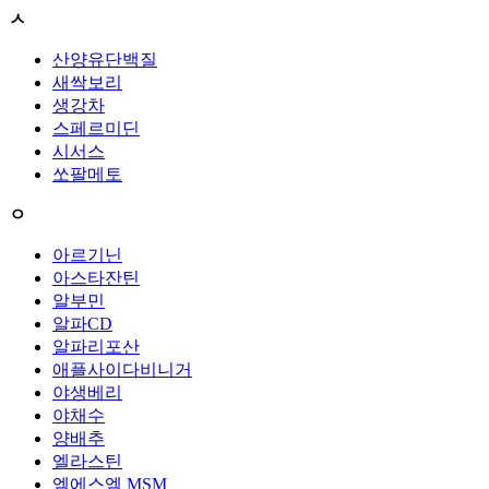
ㅅ
산양유단백질
새싹보리
생강차
스페르미딘
시서스
쏘팔메토
ㅇ
아르기닌
아스타잔틴
알부민
알파CD
알파리포산
애플사이다비니거
야생베리
야채수
양배추
엘라스틴
엠에스엠 MSM