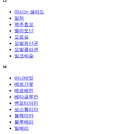
ㅁ
마시는 샐러드
말차
맥주효모
멜라토닌
모로실
모발유산균
모발콜라겐
밀크씨슬
ㅂ
바나바잎
베르가못
베르베린
베타글루칸
벤포티아민
보스웰리아
블랙마카
블루베리
빌베리