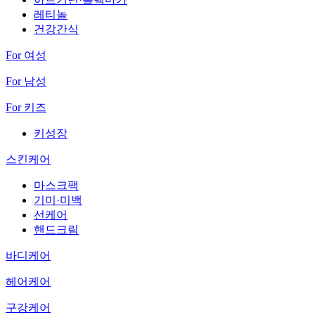
레티놀
건강간식
For 여성
For 남성
For 키즈
키성장
스킨케어
마스크팩
기미·미백
선케어
핸드크림
바디케어
헤어케어
구강케어