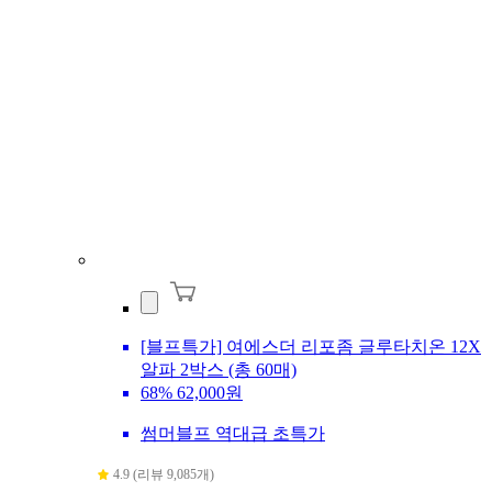
[블프특가] 여에스더 리포좀 글루타치온 12X
알파 2박스 (총 60매)
68%
62,000원
썸머블프 역대급 초특가
4.9 (리뷰 9,085개)