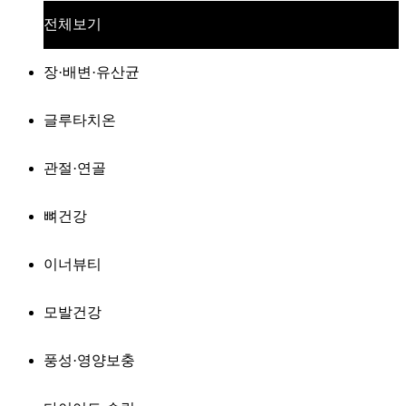
전체보기
장·배변·유산균
글루타치온
관절·연골
뼈건강
이너뷰티
모발건강
풍성·영양보충