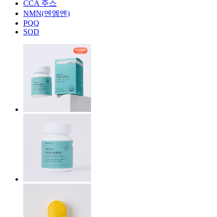
CCA 주스
NMN(엔엠엔)
PQQ
SOD