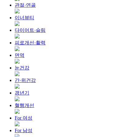
관절·연골
이너뷰티
다이어트·슬림
피로개선·활력
면역
눈건강
간·위건강
갱년기
혈행개선
For 여성
For 남성