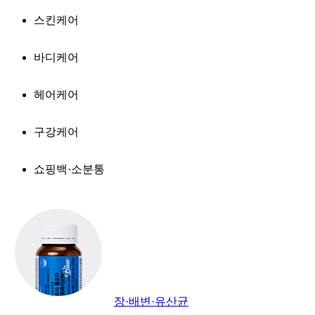
스킨케어
바디케어
헤어케어
구강케어
쇼핑백·소분통
장·배변·유산균