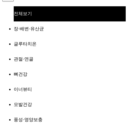
전체보기
장·배변·유산균
글루타치온
관절·연골
뼈건강
이너뷰티
모발건강
풍성·영양보충