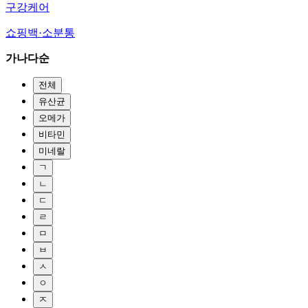
구강케어
쇼핑백·소분통
가나다순
전체
유산균
오메가
비타민
미네랄
ㄱ
ㄴ
ㄷ
ㄹ
ㅁ
ㅂ
ㅅ
ㅇ
ㅈ