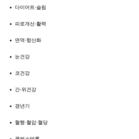
다이어트·슬림
피로개선·활력
면역·항산화
눈건강
코건강
간·위건강
갱년기
혈행·혈압·혈당
콜레스테롤