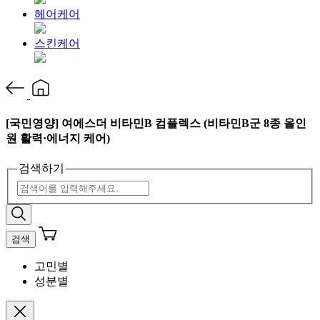
헤어케어
스킨케어
[국민영양] 여에스더 비타민B 컴플렉스 (비타민B군 8종 올인
원 활력·에너지 케어)
검색하기
검색
고민별
성분별