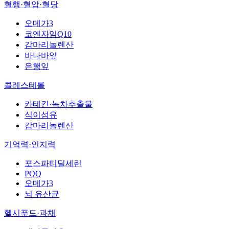
혈행·혈압·혈당
오메가3
코엔자임Q10
감마리놀렌산
바나바잎
은행잎
콜레스테롤
카테킨·녹차추출물
식이섬유
감마리놀렌산
기억력·인지력
포스파티딜세린
PQQ
오메가3
뇌 유산균
헬시푸드·과채