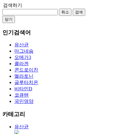
검색하기
취소
검색
닫기
인기검색어
유산균
마그네슘
오메가3
콜라겐
콘드로이친
멜라토닌
글루타치온
비타민D
코큐텐
국민영양
카테고리
유산균