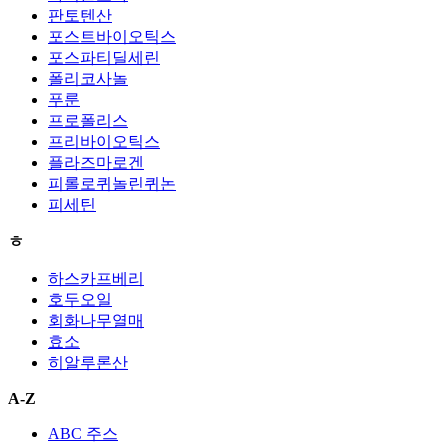
판토텐산
포스트바이오틱스
포스파티딜세린
폴리코사놀
푸룬
프로폴리스
프리바이오틱스
플라즈마로겐
피롤로퀴놀린퀴논
피세틴
ㅎ
하스카프베리
호두오일
회화나무열매
효소
히알루론산
A-Z
ABC 주스