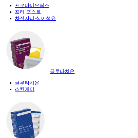
프로바이오틱스
프리·포스트
차전자피·식이섬유
글루타치온
글루타치온
스킨케어