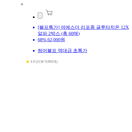
[블프특가] 여에스더 리포좀 글루타치온 12X
알파 2박스 (총 60매)
68%
62,000원
썸머블프 역대급 초특가
4.9 (리뷰 9,084개)