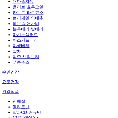
대마종자유
올리브·호두오일
카무트·파로효소
컬리케일·양배추
레몬즙·애사비
블루베리·빌베리
마시는샐러드
하스카프베리
야생베리
말차
여주·새싹보리
푸룬주스
수면건강
요로건강
건강식품
전해질
멜라토닌
알파CD·커큐민
NMN(엔엠엔)