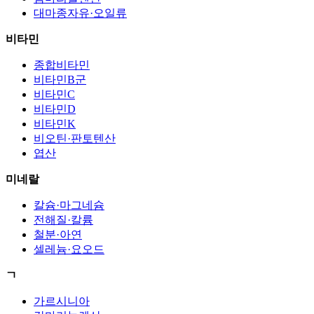
대마종자유·오일류
비타민
종합비타민
비타민B군
비타민C
비타민D
비타민K
비오틴·판토텐산
엽산
미네랄
칼슘·마그네슘
전해질·칼륨
철분·아연
셀레늄·요오드
ㄱ
가르시니아