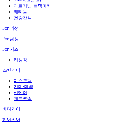
아르기닌·블랙마카
레티놀
건강간식
For 여성
For 남성
For 키즈
키성장
스킨케어
마스크팩
기미·미백
선케어
핸드크림
바디케어
헤어케어