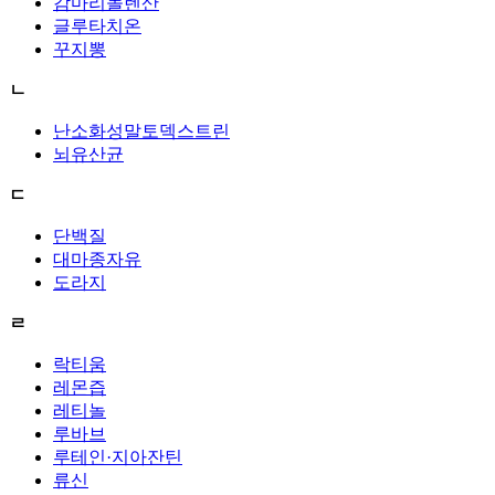
감마리놀렌산
글루타치온
꾸지뽕
ㄴ
난소화성말토덱스트린
뇌유산균
ㄷ
단백질
대마종자유
도라지
ㄹ
락티움
레몬즙
레티놀
루바브
루테인·지아잔틴
류신