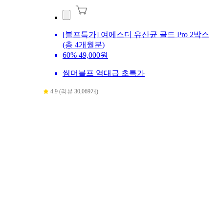
[블프특가] 여에스더 유산균 골드 Pro 2박스
(총 4개월분)
60%
49,000원
썸머블프 역대급 초특가
4.9 (리뷰 30,069개)