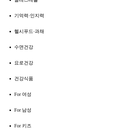
기억력·인지력
헬시푸드·과채
수면건강
요로건강
건강식품
For 여성
For 남성
For 키즈