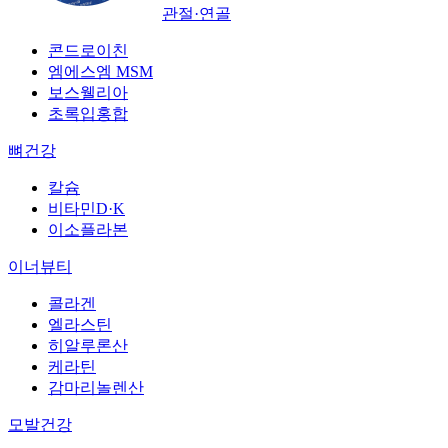
관절·연골
콘드로이친
엠에스엠 MSM
보스웰리아
초록입홍합
뼈건강
칼슘
비타민D·K
이소플라본
이너뷰티
콜라겐
엘라스틴
히알루론산
케라틴
감마리놀렌산
모발건강