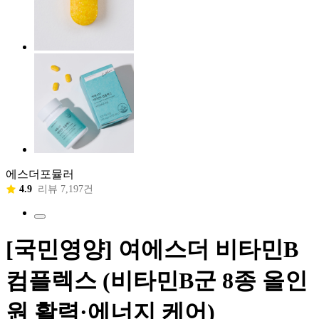
에스더포뮬러
4.9
리뷰 7,197건
[국민영양] 여에스더 비타민B
컴플렉스 (비타민B군 8종 올인
원 활력·에너지 케어)