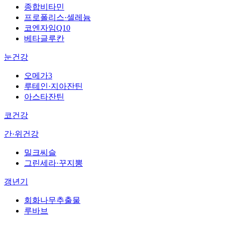
종합비타민
프로폴리스·셀레늄
코엔자임Q10
베타글루칸
눈건강
오메가3
루테인·지아잔틴
아스타잔틴
코건강
간·위건강
밀크씨슬
그린세라·꾸지뽕
갱년기
회화나무추출물
루바브