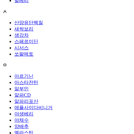
빌베리
ㅅ
산양유단백질
새싹보리
생강차
스페르미딘
시서스
쏘팔메토
ㅇ
아르기닌
아스타잔틴
알부민
알파CD
알파리포산
애플사이다비니거
야생베리
야채수
양배추
엘라스틴