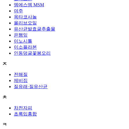
엠에스엠 MSM
여주
옥타코사놀
올리브오일
유산균발효굴추출물
은행잎
이노시톨
이소플라본
인동덩굴꽃봉오리
ㅈ
전해질
제비집
질유래·질유산균
ㅊ
차전자피
초록입홍합
ㅋ