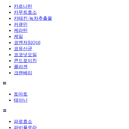
카르니틴
카무트효소
카테킨·녹차추출물
커큐민
케라틴
케일
코엔자임Q10
코유산균
코코넛오일
콘드로이친
콜라겐
크랜베리
ㅌ
토마토
테아닌
ㅍ
파로효소
파비플로라