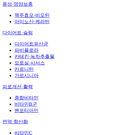
풍성·영양보충
맥주효모·비오틴
아미노산·케라틴
다이어트·슬림
다이어트유산균
파비플로라
카테킨·녹차추출물
모로실·시서스
카르니틴
가르시니아
피로개선·활력
종합비타민
비타민B군
벤포티아민
면역·항산화
비타민C