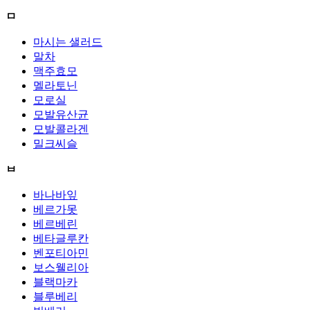
ㅁ
마시는 샐러드
말차
맥주효모
멜라토닌
모로실
모발유산균
모발콜라겐
밀크씨슬
ㅂ
바나바잎
베르가못
베르베린
베타글루칸
벤포티아민
보스웰리아
블랙마카
블루베리