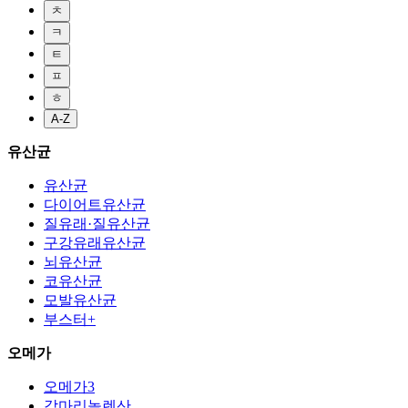
ㅊ
ㅋ
ㅌ
ㅍ
ㅎ
A-Z
유산균
유산균
다이어트유산균
질유래·질유산균
구강유래유산균
뇌유산균
코유산균
모발유산균
부스터+
오메가
오메가3
감마리놀렌산