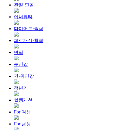
관절·연골
이너뷰티
다이어트·슬림
피로개선·활력
면역
눈건강
간·위건강
갱년기
혈행개선
For 여성
For 남성