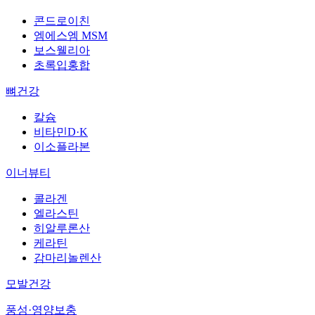
콘드로이친
엠에스엠 MSM
보스웰리아
초록입홍합
뼈건강
칼슘
비타민D·K
이소플라본
이너뷰티
콜라겐
엘라스틴
히알루론산
케라틴
감마리놀렌산
모발건강
풍성·영양보충