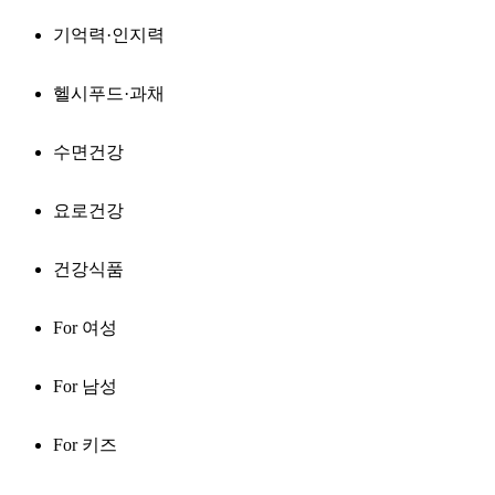
기억력·인지력
헬시푸드·과채
수면건강
요로건강
건강식품
For 여성
For 남성
For 키즈