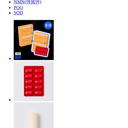
NMN(엔엠엔)
PQQ
SOD