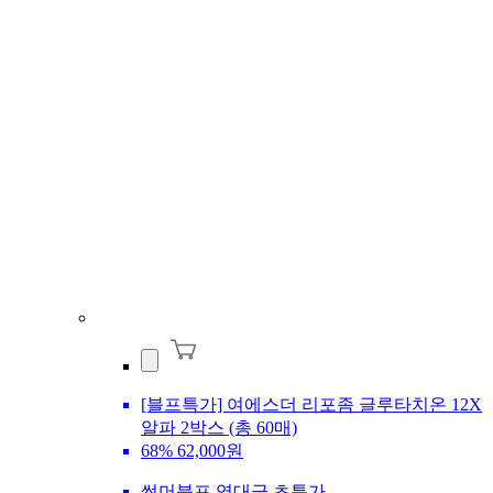
[블프특가] 여에스더 리포좀 글루타치온 12X
알파 2박스 (총 60매)
68%
62,000원
썸머블프 역대급 초특가