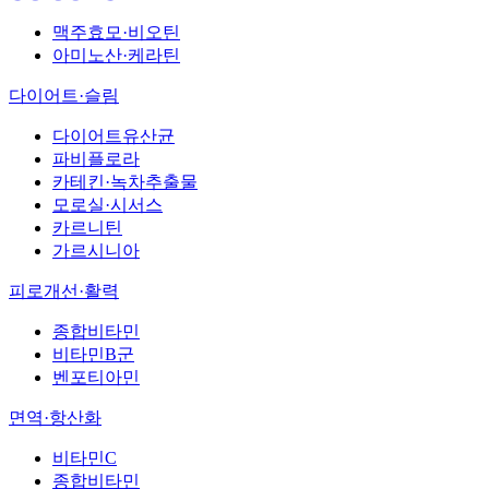
맥주효모·비오틴
아미노산·케라틴
다이어트·슬림
다이어트유산균
파비플로라
카테킨·녹차추출물
모로실·시서스
카르니틴
가르시니아
피로개선·활력
종합비타민
비타민B군
벤포티아민
면역·항산화
비타민C
종합비타민