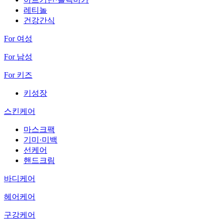
레티놀
건강간식
For 여성
For 남성
For 키즈
키성장
스킨케어
마스크팩
기미·미백
선케어
핸드크림
바디케어
헤어케어
구강케어