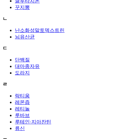
글루타치온
꾸지뽕
ㄴ
난소화성말토덱스트린
뇌유산균
ㄷ
단백질
대마종자유
도라지
ㄹ
락티움
레몬즙
레티놀
루바브
루테인·지아잔틴
류신