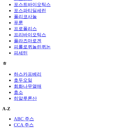
포스트바이오틱스
포스파티딜세린
폴리코사놀
푸룬
프로폴리스
프리바이오틱스
플라즈마로겐
피롤로퀴놀린퀴논
피세틴
ㅎ
하스카프베리
호두오일
회화나무열매
효소
히알루론산
A-Z
ABC 주스
CCA 주스