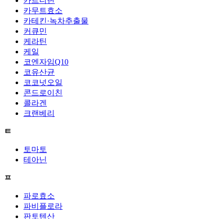
카르니틴
카무트효소
카테킨·녹차추출물
커큐민
케라틴
케일
코엔자임Q10
코유산균
코코넛오일
콘드로이친
콜라겐
크랜베리
ㅌ
토마토
테아닌
ㅍ
파로효소
파비플로라
판토텐산