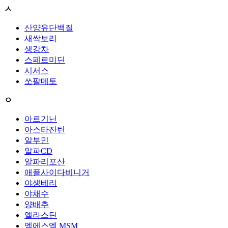
ㅅ
산양유단백질
새싹보리
생강차
스페르미딘
시서스
쏘팔메토
ㅇ
아르기닌
아스타잔틴
알부민
알파CD
알파리포산
애플사이다비니거
야생베리
야채수
양배추
엘라스틴
엠에스엠 MSM