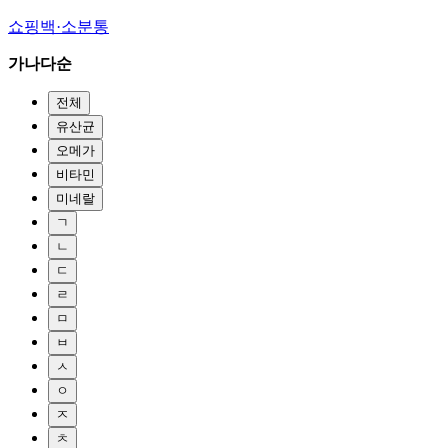
쇼핑백·소분통
가나다순
전체
유산균
오메가
비타민
미네랄
ㄱ
ㄴ
ㄷ
ㄹ
ㅁ
ㅂ
ㅅ
ㅇ
ㅈ
ㅊ