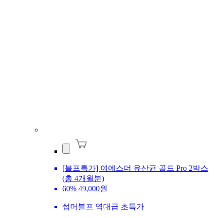
[블프특가] 여에스더 유산균 골드 Pro 2박스
(총 4개월분)
60%
49,000원
썸머블프 역대급 초특가