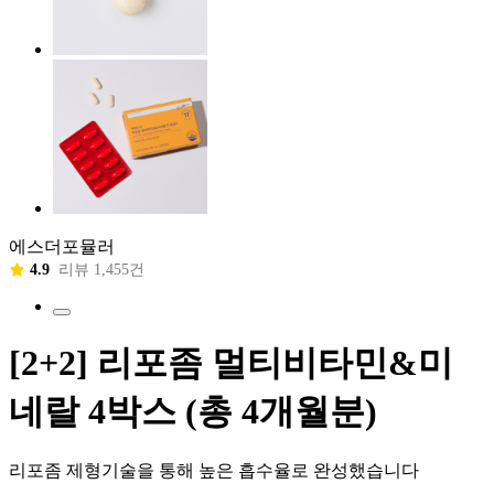
에스더포뮬러
4.9
리뷰 1,455건
[2+2] 리포좀 멀티비타민&미
네랄 4박스 (총 4개월분)
리포좀 제형기술을 통해 높은 흡수율로 완성했습니다