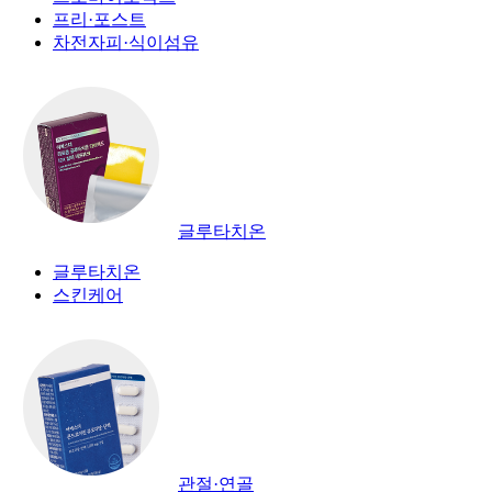
프리·포스트
차전자피·식이섬유
글루타치온
글루타치온
스킨케어
관절·연골