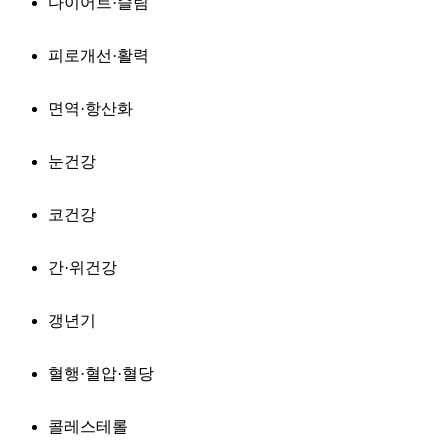
다이어트·슬림
피로개선·활력
면역·항산화
눈건강
코건강
간·위건강
갱년기
혈행·혈압·혈당
콜레스테롤