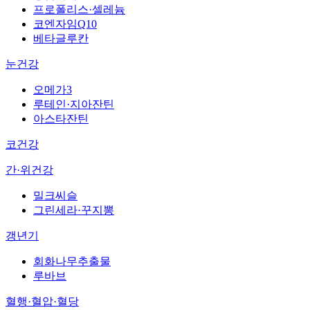
프로폴리스·셀레늄
코엔자임Q10
베타글루칸
눈건강
오메가3
루테인·지아잔틴
아스타잔틴
코건강
간·위건강
밀크씨슬
그린세라·꾸지뽕
갱년기
회화나무추출물
루바브
혈행·혈압·혈당