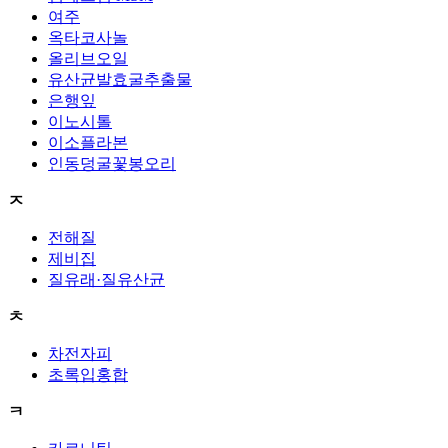
여주
옥타코사놀
올리브오일
유산균발효굴추출물
은행잎
이노시톨
이소플라본
인동덩굴꽃봉오리
ㅈ
전해질
제비집
질유래·질유산균
ㅊ
차전자피
초록입홍합
ㅋ