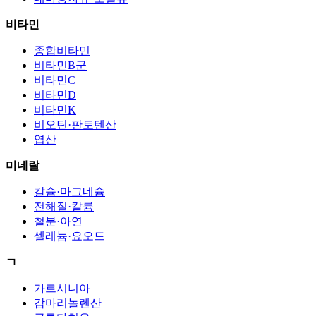
비타민
종합비타민
비타민B군
비타민C
비타민D
비타민K
비오틴·판토텐산
엽산
미네랄
칼슘·마그네슘
전해질·칼륨
철분·아연
셀레늄·요오드
ㄱ
가르시니아
감마리놀렌산