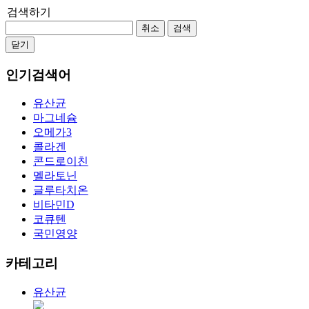
검색하기
취소
검색
닫기
인기검색어
유산균
마그네슘
오메가3
콜라겐
콘드로이친
멜라토닌
글루타치온
비타민D
코큐텐
국민영양
카테고리
유산균