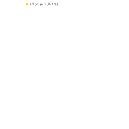
4.9 (리뷰 30,071개)