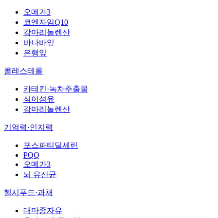
오메가3
코엔자임Q10
감마리놀렌산
바나바잎
은행잎
콜레스테롤
카테킨·녹차추출물
식이섬유
감마리놀렌산
기억력·인지력
포스파티딜세린
PQQ
오메가3
뇌 유산균
헬시푸드·과채
대마종자유