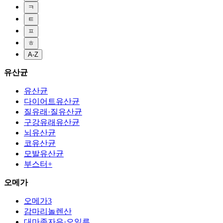
ㅋ
ㅌ
ㅍ
ㅎ
A-Z
유산균
유산균
다이어트유산균
질유래·질유산균
구강유래유산균
뇌유산균
코유산균
모발유산균
부스터+
오메가
오메가3
감마리놀렌산
대마종자유·오일류