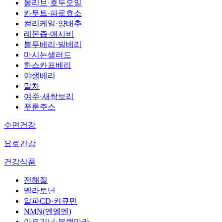
올리브·호두오일
카무트·파로효소
컬리케일·양배추
레몬즙·애사비
블루베리·빌베리
마시는샐러드
하스카프베리
야생베리
말차
여주·새싹보리
푸룬주스
수면건강
요로건강
건강식품
전해질
멜라토닌
알파CD·커큐민
NMN(엔엠엔)
아르기닌·블랙마카