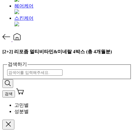
헤어케어
스킨케어
[2+2] 리포좀 멀티비타민&미네랄 4박스 (총 4개월분)
검색하기
검색
고민별
성분별