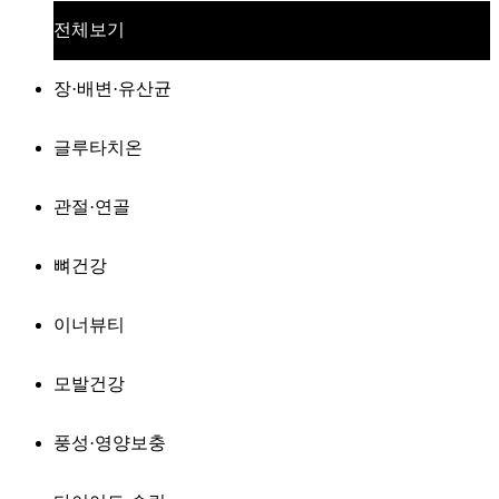
전체보기
장·배변·유산균
글루타치온
관절·연골
뼈건강
이너뷰티
모발건강
풍성·영양보충