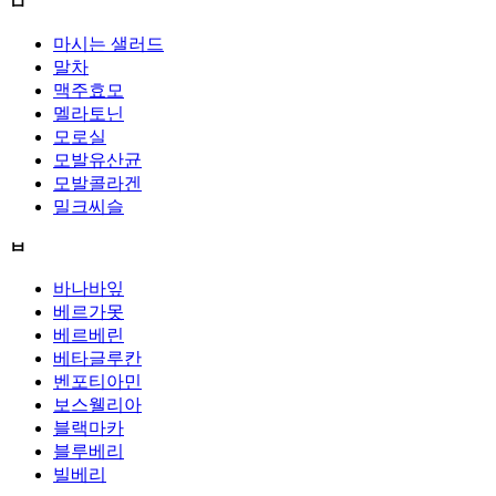
ㅁ
마시는 샐러드
말차
맥주효모
멜라토닌
모로실
모발유산균
모발콜라겐
밀크씨슬
ㅂ
바나바잎
베르가못
베르베린
베타글루칸
벤포티아민
보스웰리아
블랙마카
블루베리
빌베리