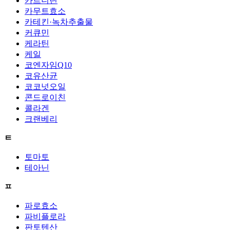
카르니틴
카무트효소
카테킨·녹차추출물
커큐민
케라틴
케일
코엔자임Q10
코유산균
코코넛오일
콘드로이친
콜라겐
크랜베리
ㅌ
토마토
테아닌
ㅍ
파로효소
파비플로라
판토텐산