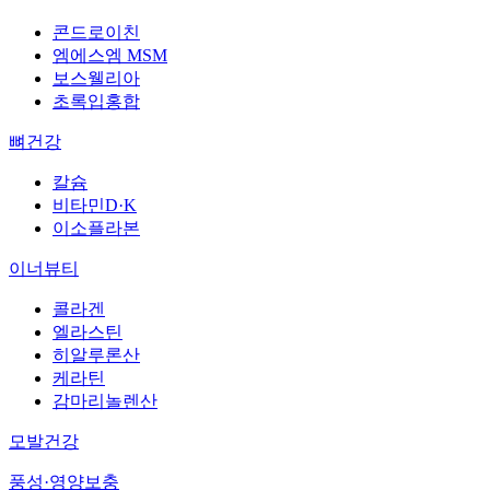
콘드로이친
엠에스엠 MSM
보스웰리아
초록입홍합
뼈건강
칼슘
비타민D·K
이소플라본
이너뷰티
콜라겐
엘라스틴
히알루론산
케라틴
감마리놀렌산
모발건강
풍성·영양보충