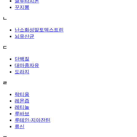
글루타치온
꾸지뽕
ㄴ
난소화성말토덱스트린
뇌유산균
ㄷ
단백질
대마종자유
도라지
ㄹ
락티움
레몬즙
레티놀
루바브
루테인·지아잔틴
류신