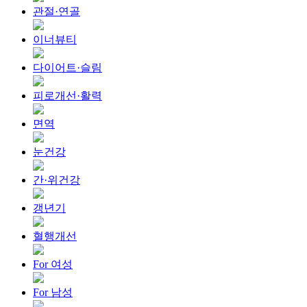
관절·연골
이너뷰티
다이어트·슬림
피로개선·활력
면역
눈건강
간·위건강
갱년기
혈행개선
For 여성
For 남성