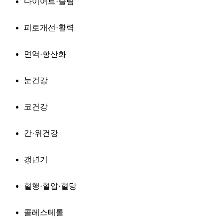
다이어트·슬림
피로개선·활력
면역·항산화
눈건강
코건강
간·위건강
갱년기
혈행·혈압·혈당
콜레스테롤