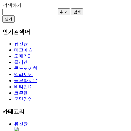
검색하기
취소
검색
닫기
인기검색어
유산균
마그네슘
오메가3
콜라겐
콘드로이친
멜라토닌
글루타치온
비타민D
코큐텐
국민영양
카테고리
유산균