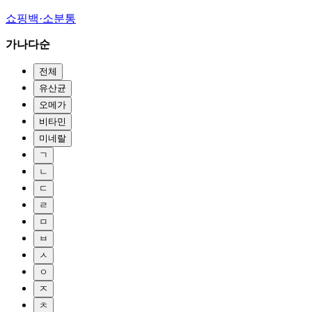
쇼핑백·소분통
가나다순
전체
유산균
오메가
비타민
미네랄
ㄱ
ㄴ
ㄷ
ㄹ
ㅁ
ㅂ
ㅅ
ㅇ
ㅈ
ㅊ