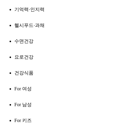
기억력·인지력
헬시푸드·과채
수면건강
요로건강
건강식품
For 여성
For 남성
For 키즈