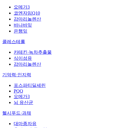
오메가3
코엔자임Q10
감마리놀렌산
바나바잎
은행잎
콜레스테롤
카테킨·녹차추출물
식이섬유
감마리놀렌산
기억력·인지력
포스파티딜세린
PQQ
오메가3
뇌 유산균
헬시푸드·과채
대마종자유