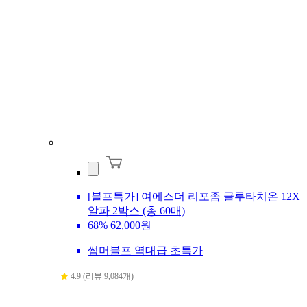
[블프특가] 여에스더 리포좀 글루타치온 12X
알파 2박스 (총 60매)
68%
62,000원
썸머블프 역대급 초특가
4.9 (리뷰 9,084개)