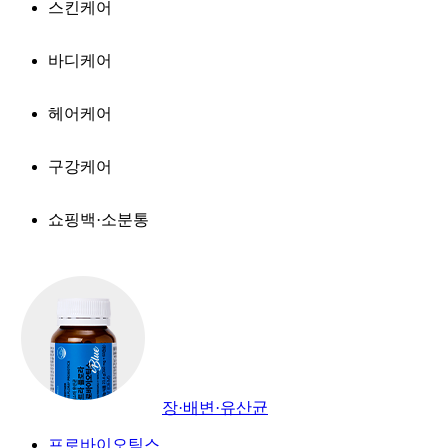
스킨케어
바디케어
헤어케어
구강케어
쇼핑백·소분통
장·배변·유산균
프로바이오틱스