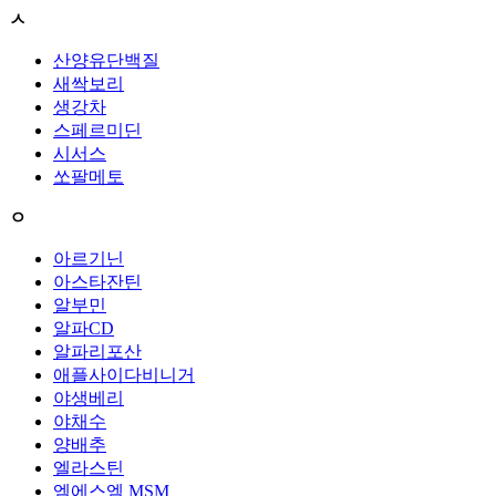
ㅅ
산양유단백질
새싹보리
생강차
스페르미딘
시서스
쏘팔메토
ㅇ
아르기닌
아스타잔틴
알부민
알파CD
알파리포산
애플사이다비니거
야생베리
야채수
양배추
엘라스틴
엠에스엠 MSM