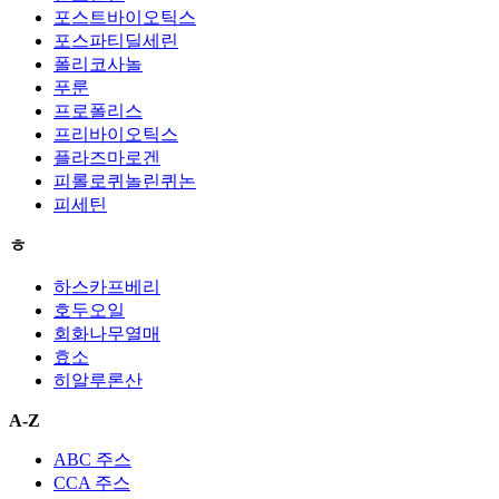
포스트바이오틱스
포스파티딜세린
폴리코사놀
푸룬
프로폴리스
프리바이오틱스
플라즈마로겐
피롤로퀴놀린퀴논
피세틴
ㅎ
하스카프베리
호두오일
회화나무열매
효소
히알루론산
A-Z
ABC 주스
CCA 주스