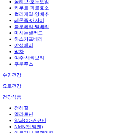
올리브·호두오일
카무트·파로효소
컬리케일·양배추
레몬즙·애사비
블루베리·빌베리
마시는샐러드
하스카프베리
야생베리
말차
여주·새싹보리
푸룬주스
수면건강
요로건강
건강식품
전해질
멜라토닌
알파CD·커큐민
NMN(엔엠엔)
아르기닌·블랙마카