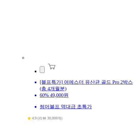
[블프특가] 여에스더 유산균 골드 Pro 2박스
(총 4개월분)
60%
49,000원
썸머블프 역대급 초특가
4.9 (리뷰 30,069개)