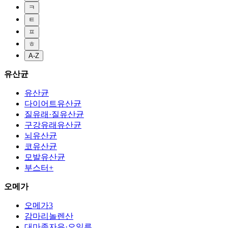
ㅋ
ㅌ
ㅍ
ㅎ
A-Z
유산균
유산균
다이어트유산균
질유래·질유산균
구강유래유산균
뇌유산균
코유산균
모발유산균
부스터+
오메가
오메가3
감마리놀렌산
대마종자유·오일류