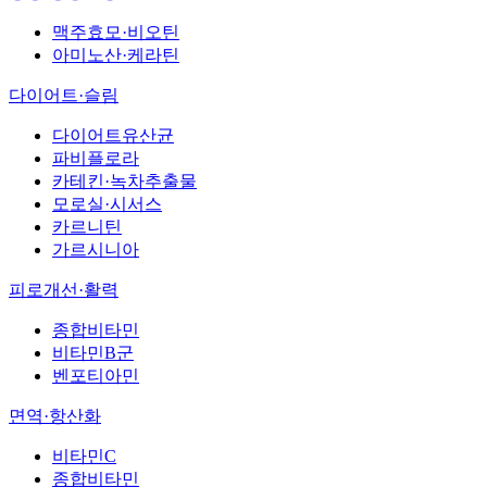
맥주효모·비오틴
아미노산·케라틴
다이어트·슬림
다이어트유산균
파비플로라
카테킨·녹차추출물
모로실·시서스
카르니틴
가르시니아
피로개선·활력
종합비타민
비타민B군
벤포티아민
면역·항산화
비타민C
종합비타민