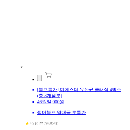
[블프특가] 여에스더 유산균 클래식 4박스
(총 8개월분)
46%
84,000원
썸머블프 역대급 초특가
4.9 (리뷰 79,605개)