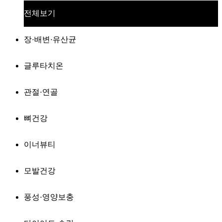
전체보기
장·배변·유산균
글루타치온
관절·연골
뼈건강
이너뷰티
모발건강
풍성·영양보충