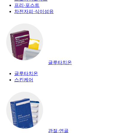
프리·포스트
차전자피·식이섬유
글루타치온
글루타치온
스킨케어
관절·연골