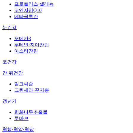
프로폴리스·셀레늄
코엔자임Q10
베타글루칸
눈건강
오메가3
루테인·지아잔틴
아스타잔틴
코건강
간·위건강
밀크씨슬
그린세라·꾸지뽕
갱년기
회화나무추출물
루바브
혈행·혈압·혈당