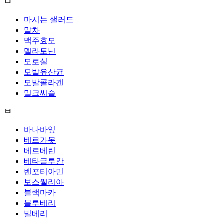
ㅁ
마시는 샐러드
말차
맥주효모
멜라토닌
모로실
모발유산균
모발콜라겐
밀크씨슬
ㅂ
바나바잎
베르가못
베르베린
베타글루칸
벤포티아민
보스웰리아
블랙마카
블루베리
빌베리