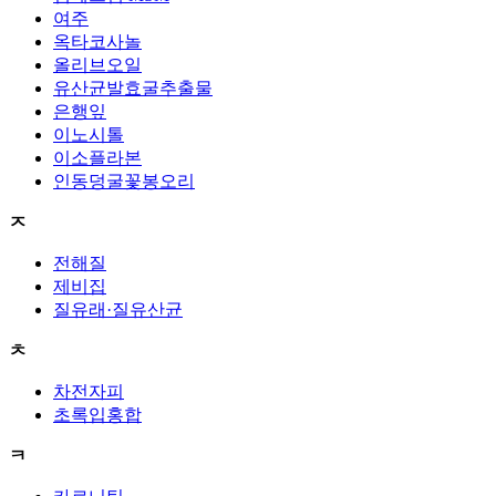
여주
옥타코사놀
올리브오일
유산균발효굴추출물
은행잎
이노시톨
이소플라본
인동덩굴꽃봉오리
ㅈ
전해질
제비집
질유래·질유산균
ㅊ
차전자피
초록입홍합
ㅋ