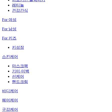
레티놀
건강간식
For 여성
For 남성
For 키즈
키성장
스킨케어
마스크팩
기미·미백
선케어
핸드크림
바디케어
헤어케어
구강케어