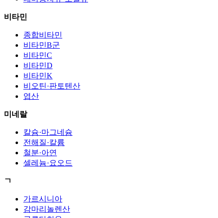
비타민
종합비타민
비타민B군
비타민C
비타민D
비타민K
비오틴·판토텐산
엽산
미네랄
칼슘·마그네슘
전해질·칼륨
철분·아연
셀레늄·요오드
ㄱ
가르시니아
감마리놀렌산