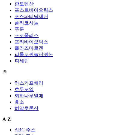
판토텐산
포스트바이오틱스
포스파티딜세린
폴리코사놀
푸룬
프로폴리스
프리바이오틱스
플라즈마로겐
피롤로퀴놀린퀴논
피세틴
ㅎ
하스카프베리
호두오일
회화나무열매
효소
히알루론산
A-Z
ABC 주스