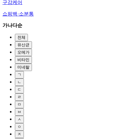
구강케어
쇼핑백·소분통
가나다순
전체
유산균
오메가
비타민
미네랄
ㄱ
ㄴ
ㄷ
ㄹ
ㅁ
ㅂ
ㅅ
ㅇ
ㅈ