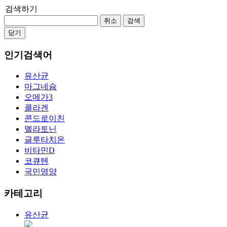
검색하기
취소
검색
닫기
인기검색어
유산균
마그네슘
오메가3
콜라겐
콘드로이친
멜라토닌
글루타치온
비타민D
코큐텐
국민영양
카테고리
유산균