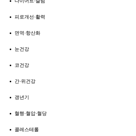
다이어트·슬림
피로개선·활력
면역·항산화
눈건강
코건강
간·위건강
갱년기
혈행·혈압·혈당
콜레스테롤