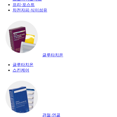
프리·포스트
차전자피·식이섬유
글루타치온
글루타치온
스킨케어
관절·연골