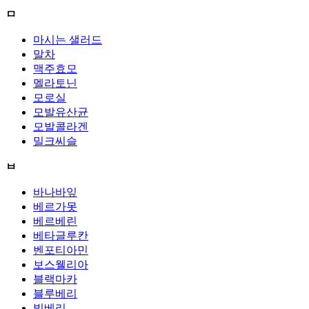
ㅁ
마시는 샐러드
말차
맥주효모
멜라토닌
모로실
모발유산균
모발콜라겐
밀크씨슬
ㅂ
바나바잎
베르가못
베르베린
베타글루칸
벤포티아민
보스웰리아
블랙마카
블루베리
빌베리