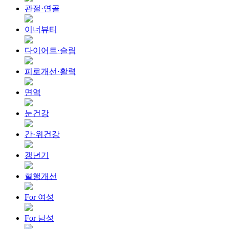
관절·연골
이너뷰티
다이어트·슬림
피로개선·활력
면역
눈건강
간·위건강
갱년기
혈행개선
For 여성
For 남성