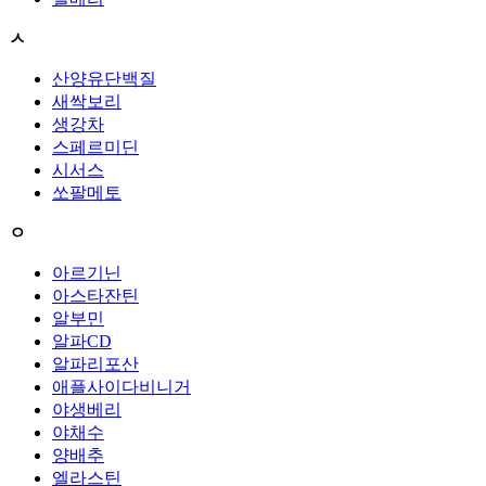
ㅅ
산양유단백질
새싹보리
생강차
스페르미딘
시서스
쏘팔메토
ㅇ
아르기닌
아스타잔틴
알부민
알파CD
알파리포산
애플사이다비니거
야생베리
야채수
양배추
엘라스틴