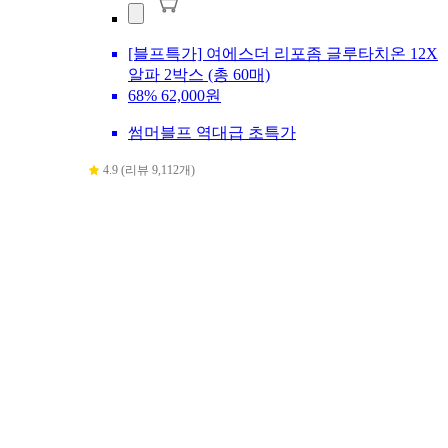
[블프특가] 여에스더 리포좀 글루타치온 12X
알파 2박스 (총 60매)
68%
62,000원
썸머블프 역대급 초특가
4.9 (리뷰 9,112개)