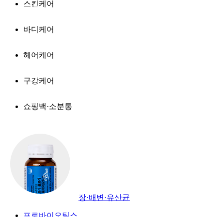
스킨케어
바디케어
헤어케어
구강케어
쇼핑백·소분통
장·배변·유산균
프로바이오틱스