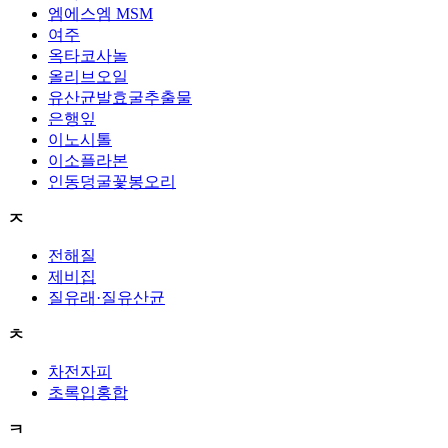
엠에스엠 MSM
여주
옥타코사놀
올리브오일
유산균발효굴추출물
은행잎
이노시톨
이소플라본
인동덩굴꽃봉오리
ㅈ
전해질
제비집
질유래·질유산균
ㅊ
차전자피
초록입홍합
ㅋ