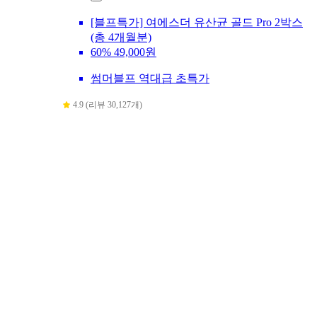
[블프특가] 여에스더 유산균 골드 Pro 2박스
(총 4개월분)
60%
49,000원
썸머블프 역대급 초특가
4.9 (리뷰 30,127개)