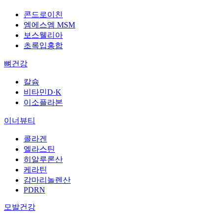
콘드로이친
엠에스엠 MSM
보스웰리아
초록입홍합
뼈건강
칼슘
비타민D·K
이소플라본
이너뷰티
콜라겐
엘라스틴
히알루론산
케라틴
감마리놀렌산
PDRN
모발건강