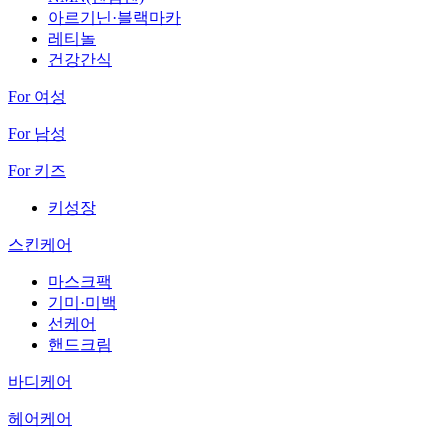
아르기닌·블랙마카
레티놀
건강간식
For 여성
For 남성
For 키즈
키성장
스킨케어
마스크팩
기미·미백
선케어
핸드크림
바디케어
헤어케어