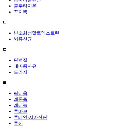
글루타치온
꾸지뽕
ㄴ
난소화성말토덱스트린
뇌유산균
ㄷ
단백질
대마종자유
도라지
ㄹ
락티움
레몬즙
레티놀
루바브
루테인·지아잔틴
류신