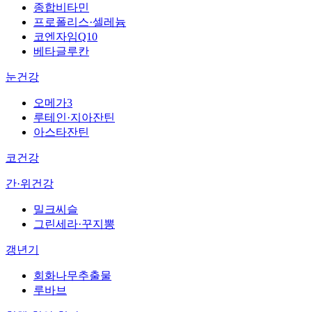
종합비타민
프로폴리스·셀레늄
코엔자임Q10
베타글루칸
눈건강
오메가3
루테인·지아잔틴
아스타잔틴
코건강
간·위건강
밀크씨슬
그린세라·꾸지뽕
갱년기
회화나무추출물
루바브