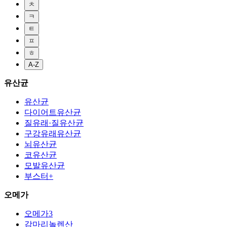
ㅊ
ㅋ
ㅌ
ㅍ
ㅎ
A-Z
유산균
유산균
다이어트유산균
질유래·질유산균
구강유래유산균
뇌유산균
코유산균
모발유산균
부스터+
오메가
오메가3
감마리놀렌산