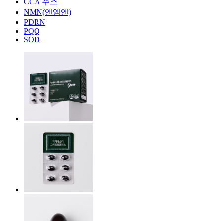
CCA 주스
NMN(엔엠엔)
PDRN
PQQ
SOD