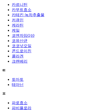
카르니틴
카무트효소
카테킨·녹차추출물
커큐민
케라틴
케일
코엔자임Q10
코유산균
코코넛오일
콘드로이친
콜라겐
크랜베리
ㅌ
토마토
테아닌
ㅍ
파로효소
파비플로라