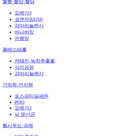
혈행·혈압·혈당
오메가3
코엔자임Q10
감마리놀렌산
바나바잎
은행잎
콜레스테롤
카테킨·녹차추출물
식이섬유
감마리놀렌산
기억력·인지력
포스파티딜세린
PQQ
오메가3
뇌 유산균
헬시푸드·과채