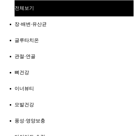
전체보기
장·배변·유산균
글루타치온
관절·연골
뼈건강
이너뷰티
모발건강
풍성·영양보충