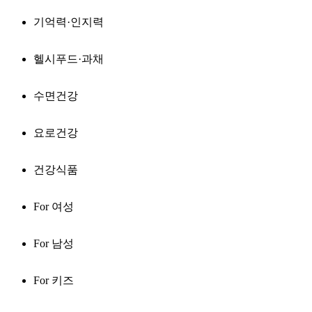
기억력·인지력
헬시푸드·과채
수면건강
요로건강
건강식품
For 여성
For 남성
For 키즈