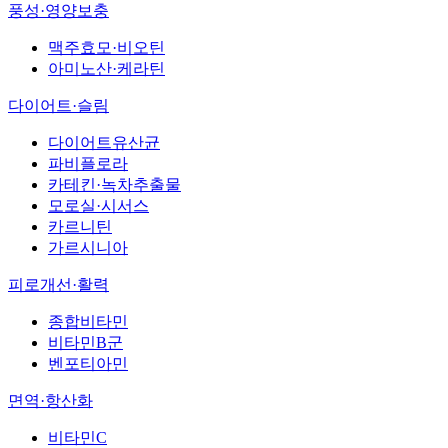
풍성·영양보충
맥주효모·비오틴
아미노산·케라틴
다이어트·슬림
다이어트유산균
파비플로라
카테킨·녹차추출물
모로실·시서스
카르니틴
가르시니아
피로개선·활력
종합비타민
비타민B군
벤포티아민
면역·항산화
비타민C