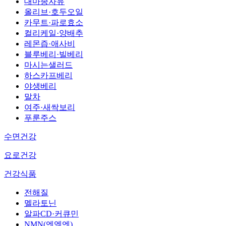
대마종자유
올리브·호두오일
카무트·파로효소
컬리케일·양배추
레몬즙·애사비
블루베리·빌베리
마시는샐러드
하스카프베리
야생베리
말차
여주·새싹보리
푸룬주스
수면건강
요로건강
건강식품
전해질
멜라토닌
알파CD·커큐민
NMN(엔엠엔)