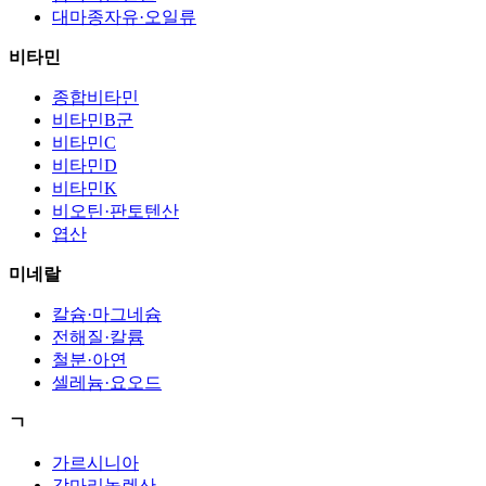
대마종자유·오일류
비타민
종합비타민
비타민B군
비타민C
비타민D
비타민K
비오틴·판토텐산
엽산
미네랄
칼슘·마그네슘
전해질·칼륨
철분·아연
셀레늄·요오드
ㄱ
가르시니아
감마리놀렌산