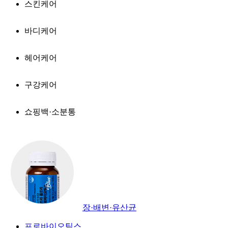
스킨케어
바디케어
헤어케어
구강케어
쇼핑백·소분통
장·배변·유산균
프로바이오틱스