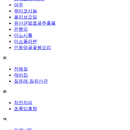
여주
옥타코사놀
올리브오일
유산균발효굴추출물
은행잎
이노시톨
이소플라본
인동덩굴꽃봉오리
ㅈ
전해질
제비집
질유래·질유산균
ㅊ
차전자피
초록입홍합
ㅋ