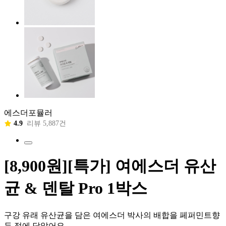
에스더포뮬러
4.9
리뷰 5,887건
[8,900원][특가] 여에스더 유산
균 & 덴탈 Pro 1박스
구강 유래 유산균을 담은 여에스더 박사의 배합을 페퍼민트향
두 정에 담았어요.