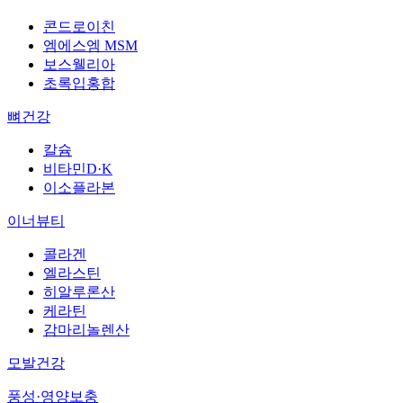
콘드로이친
엠에스엠 MSM
보스웰리아
초록입홍합
뼈건강
칼슘
비타민D·K
이소플라본
이너뷰티
콜라겐
엘라스틴
히알루론산
케라틴
감마리놀렌산
모발건강
풍성·영양보충