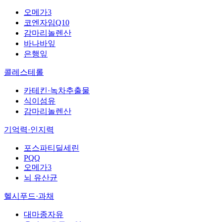
오메가3
코엔자임Q10
감마리놀렌산
바나바잎
은행잎
콜레스테롤
카테킨·녹차추출물
식이섬유
감마리놀렌산
기억력·인지력
포스파티딜세린
PQQ
오메가3
뇌 유산균
헬시푸드·과채
대마종자유