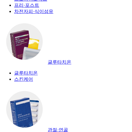
프리·포스트
차전자피·식이섬유
글루타치온
글루타치온
스킨케어
관절·연골