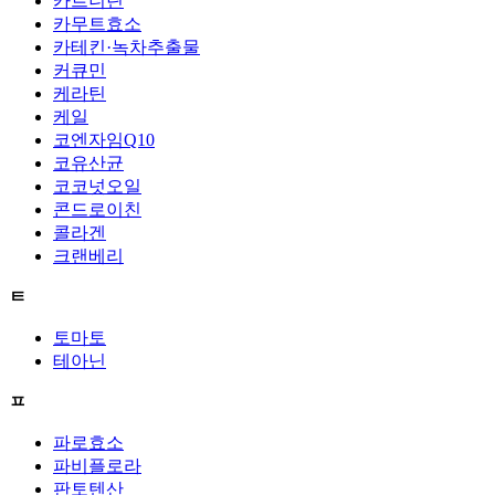
카르니틴
카무트효소
카테킨·녹차추출물
커큐민
케라틴
케일
코엔자임Q10
코유산균
코코넛오일
콘드로이친
콜라겐
크랜베리
ㅌ
토마토
테아닌
ㅍ
파로효소
파비플로라
판토텐산