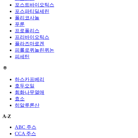
포스트바이오틱스
포스파티딜세린
폴리코사놀
푸룬
프로폴리스
프리바이오틱스
플라즈마로겐
피롤로퀴놀린퀴논
피세틴
ㅎ
하스카프베리
호두오일
회화나무열매
효소
히알루론산
A-Z
ABC 주스
CCA 주스