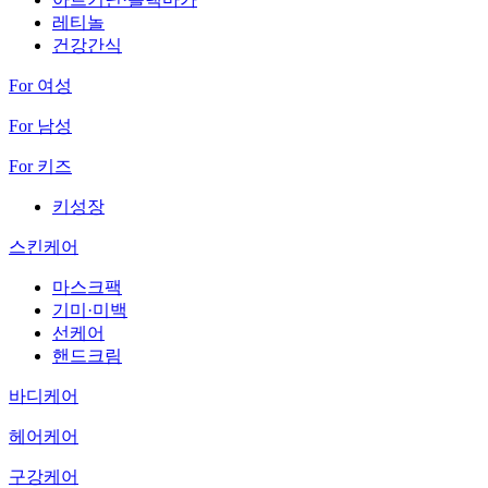
레티놀
건강간식
For 여성
For 남성
For 키즈
키성장
스킨케어
마스크팩
기미·미백
선케어
핸드크림
바디케어
헤어케어
구강케어