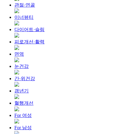
관절·연골
이너뷰티
다이어트·슬림
피로개선·활력
면역
눈건강
간·위건강
갱년기
혈행개선
For 여성
For 남성