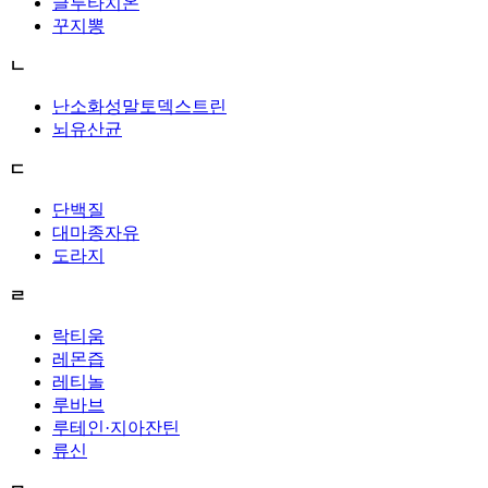
글루타치온
꾸지뽕
ㄴ
난소화성말토덱스트린
뇌유산균
ㄷ
단백질
대마종자유
도라지
ㄹ
락티움
레몬즙
레티놀
루바브
루테인·지아잔틴
류신