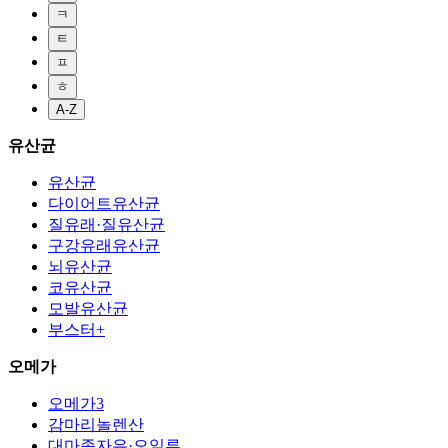
ㅋ
ㅌ
ㅍ
ㅎ
A-Z
유산균
유산균
다이어트유산균
질유래·질유산균
구강유래유산균
뇌유산균
코유산균
모발유산균
부스터+
오메가
오메가3
감마리놀렌산
대마종자유·오일류