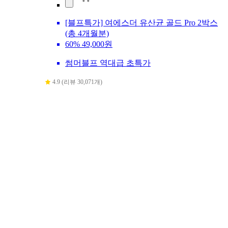
[블프특가] 여에스더 유산균 골드 Pro 2박스
(총 4개월분)
60%
49,000원
썸머블프 역대급 초특가
4.9 (리뷰 30,071개)