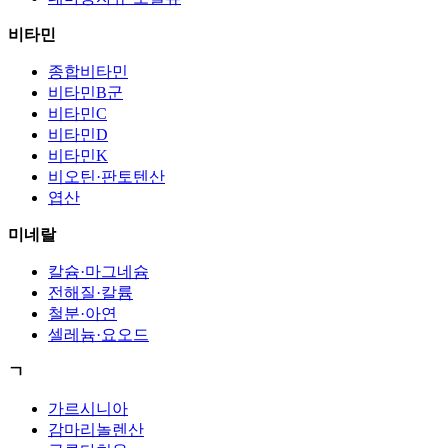
비타민
종합비타민
비타민B군
비타민C
비타민D
비타민K
비오틴·판토텐산
엽산
미네랄
칼슘·마그네슘
전해질·칼륨
철분·아연
셀레늄·요오드
ㄱ
가르시니아
감마리놀렌산