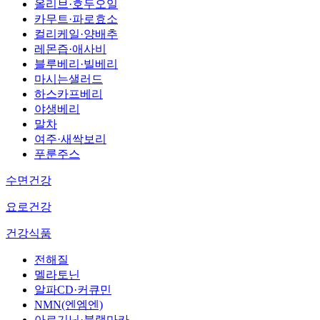
올리브·호두오일
카무트·파로효소
컬리케일·양배추
레몬즙·애사비
블루베리·빌베리
마시는샐러드
하스카프베리
야생베리
말차
여주·새싹보리
푸룬주스
수면건강
요로건강
건강식품
전해질
멜라토닌
알파CD·커큐민
NMN(엔엠엔)
아르기닌·블랙마카