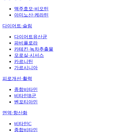
맥주효모·비오틴
아미노산·케라틴
다이어트·슬림
다이어트유산균
파비플로라
카테킨·녹차추출물
모로실·시서스
카르니틴
가르시니아
피로개선·활력
종합비타민
비타민B군
벤포티아민
면역·항산화
비타민C
종합비타민