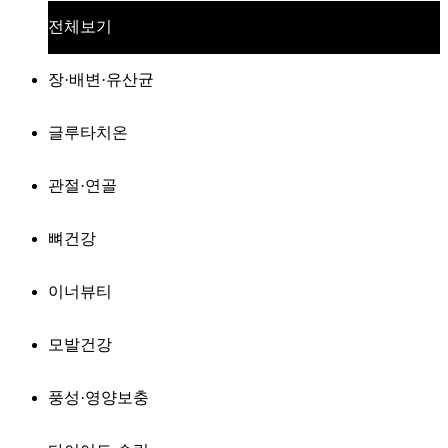
전체보기
장·배변·유산균
글루타치온
관절·연골
뼈건강
이너뷰티
모발건강
풍성·영양보충