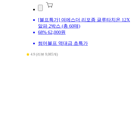
[블프특가] 여에스더 리포좀 글루타치온 12X
알파 2박스 (총 60매)
68%
62,000원
썸머블프 역대급 초특가
4.9 (리뷰 9,085개)