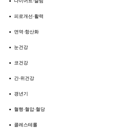
다이어트·슬림
피로개선·활력
면역·항산화
눈건강
코건강
간·위건강
갱년기
혈행·혈압·혈당
콜레스테롤