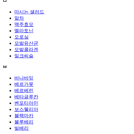
ㅁ
마시는 샐러드
말차
맥주효모
멜라토닌
모로실
모발유산균
모발콜라겐
밀크씨슬
ㅂ
바나바잎
베르가못
베르베린
베타글루칸
벤포티아민
보스웰리아
블랙마카
블루베리
빌베리