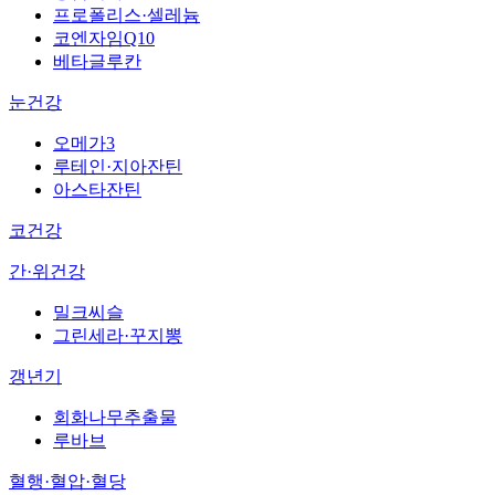
프로폴리스·셀레늄
코엔자임Q10
베타글루칸
눈건강
오메가3
루테인·지아잔틴
아스타잔틴
코건강
간·위건강
밀크씨슬
그린세라·꾸지뽕
갱년기
회화나무추출물
루바브
혈행·혈압·혈당