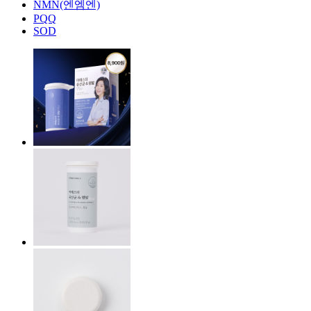
NMN(엔엠엔)
PQQ
SOD