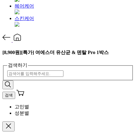
헤어케어
스킨케어
[8,900원][특가] 여에스더 유산균 & 덴탈 Pro 1박스
검색하기
검색
고민별
성분별