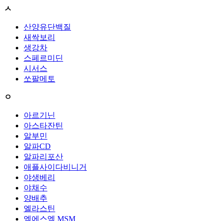
ㅅ
산양유단백질
새싹보리
생강차
스페르미딘
시서스
쏘팔메토
ㅇ
아르기닌
아스타잔틴
알부민
알파CD
알파리포산
애플사이다비니거
야생베리
야채수
양배추
엘라스틴
엠에스엠 MSM