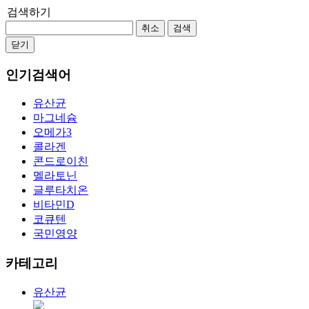
검색하기
취소
검색
닫기
인기검색어
유산균
마그네슘
오메가3
콜라겐
콘드로이친
멜라토닌
글루타치온
비타민D
코큐텐
국민영양
카테고리
유산균