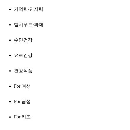
기억력·인지력
헬시푸드·과채
수면건강
요로건강
건강식품
For 여성
For 남성
For 키즈