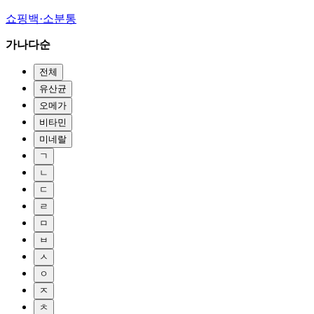
쇼핑백·소분통
가나다순
전체
유산균
오메가
비타민
미네랄
ㄱ
ㄴ
ㄷ
ㄹ
ㅁ
ㅂ
ㅅ
ㅇ
ㅈ
ㅊ