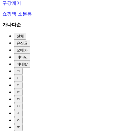
구강케어
쇼핑백·소분통
가나다순
전체
유산균
오메가
비타민
미네랄
ㄱ
ㄴ
ㄷ
ㄹ
ㅁ
ㅂ
ㅅ
ㅇ
ㅈ