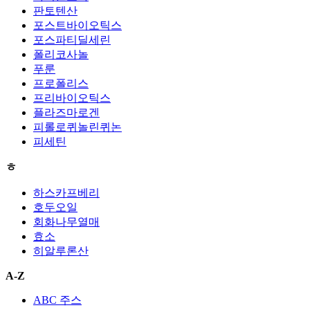
판토텐산
포스트바이오틱스
포스파티딜세린
폴리코사놀
푸룬
프로폴리스
프리바이오틱스
플라즈마로겐
피롤로퀴놀린퀴논
피세틴
ㅎ
하스카프베리
호두오일
회화나무열매
효소
히알루론산
A-Z
ABC 주스