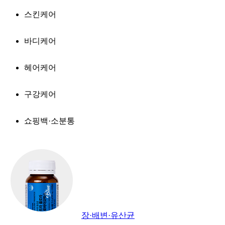
스킨케어
바디케어
헤어케어
구강케어
쇼핑백·소분통
장·배변·유산균