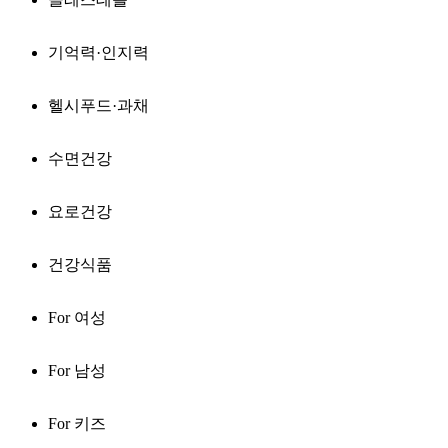
기억력·인지력
헬시푸드·과채
수면건강
요로건강
건강식품
For 여성
For 남성
For 키즈