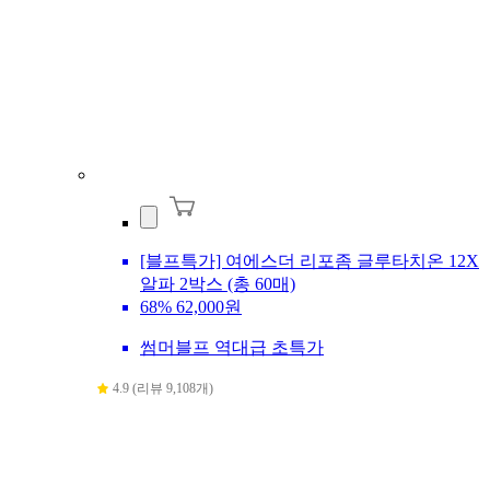
[블프특가] 여에스더 리포좀 글루타치온 12X
알파 2박스 (총 60매)
68%
62,000원
썸머블프 역대급 초특가
4.9 (리뷰 9,108개)