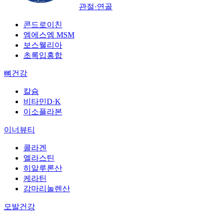
관절·연골
콘드로이친
엠에스엠 MSM
보스웰리아
초록입홍합
뼈건강
칼슘
비타민D·K
이소플라본
이너뷰티
콜라겐
엘라스틴
히알루론산
케라틴
감마리놀렌산
모발건강