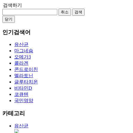
검색하기
취소
검색
닫기
인기검색어
유산균
마그네슘
오메가3
콜라겐
콘드로이친
멜라토닌
글루타치온
비타민D
코큐텐
국민영양
카테고리
유산균