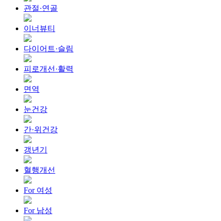
관절·연골
이너뷰티
다이어트·슬림
피로개선·활력
면역
눈건강
간·위건강
갱년기
혈행개선
For 여성
For 남성