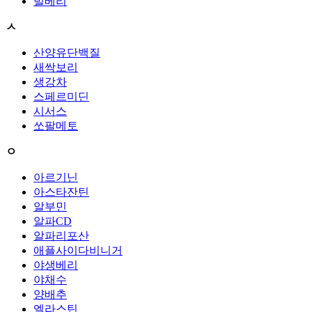
빌베리
ㅅ
산양유단백질
새싹보리
생강차
스페르미딘
시서스
쏘팔메토
ㅇ
아르기닌
아스타잔틴
알부민
알파CD
알파리포산
애플사이다비니거
야생베리
야채수
양배추
엘라스틴