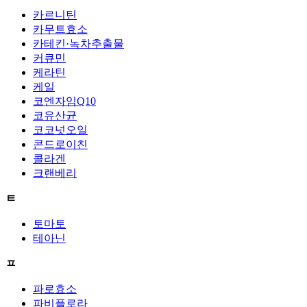
카르니틴
카무트효소
카테킨·녹차추출물
커큐민
케라틴
케일
코엔자임Q10
코유산균
코코넛오일
콘드로이친
콜라겐
크랜베리
ㅌ
토마토
테아닌
ㅍ
파로효소
파비플로라