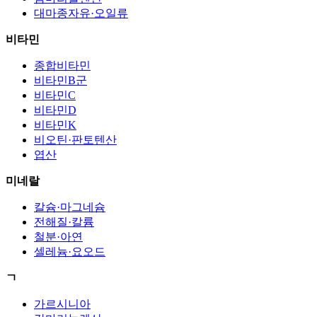
대마종자유·오일류
비타민
종합비타민
비타민B군
비타민C
비타민D
비타민K
비오틴·판토텐산
엽산
미네랄
칼슘·마그네슘
전해질·칼륨
철분·아연
셀레늄·요오드
ㄱ
가르시니아