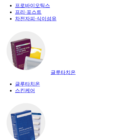
프로바이오틱스
프리·포스트
차전자피·식이섬유
글루타치온
글루타치온
스킨케어