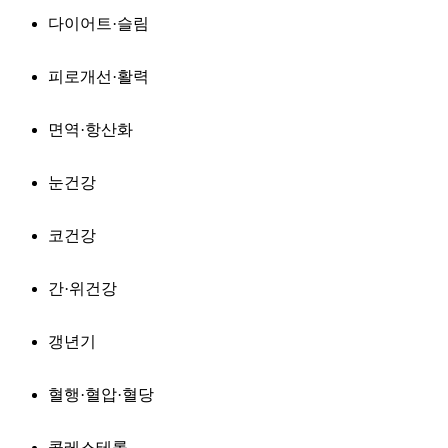
다이어트·슬림
피로개선·활력
면역·항산화
눈건강
코건강
간·위건강
갱년기
혈행·혈압·혈당
콜레스테롤