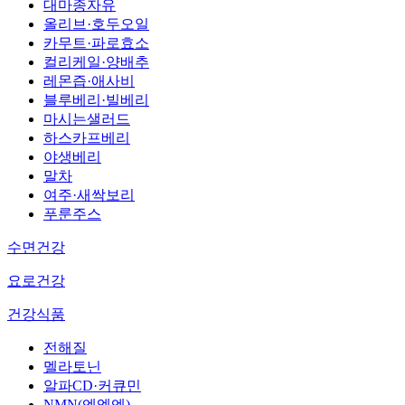
대마종자유
올리브·호두오일
카무트·파로효소
컬리케일·양배추
레몬즙·애사비
블루베리·빌베리
마시는샐러드
하스카프베리
야생베리
말차
여주·새싹보리
푸룬주스
수면건강
요로건강
건강식품
전해질
멜라토닌
알파CD·커큐민
NMN(엔엠엔)