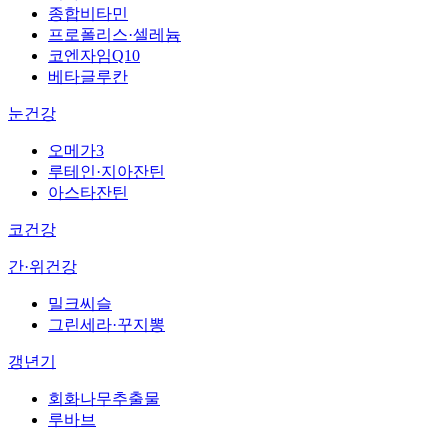
종합비타민
프로폴리스·셀레늄
코엔자임Q10
베타글루칸
눈건강
오메가3
루테인·지아잔틴
아스타잔틴
코건강
간·위건강
밀크씨슬
그린세라·꾸지뽕
갱년기
회화나무추출물
루바브