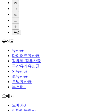
ㅊ
ㅋ
ㅌ
ㅍ
ㅎ
A-Z
유산균
유산균
다이어트유산균
질유래·질유산균
구강유래유산균
뇌유산균
코유산균
모발유산균
부스터+
오메가
오메가3
감마리놀렌산