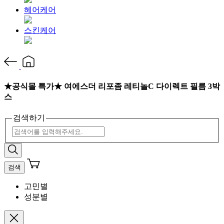
헤어케어
스킨케어
★공식몰 특가★ 여에스더 리포좀 레티놀C 다이렉트 필름 3박
스
검색하기
검색
고민별
성분별