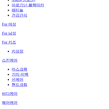
아르기닌·블랙마카
레티놀
건강간식
For 여성
For 남성
For 키즈
키성장
스킨케어
마스크팩
기미·미백
선케어
핸드크림
바디케어
헤어케어