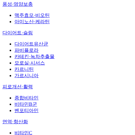
풍성·영양보충
맥주효모·비오틴
아미노산·케라틴
다이어트·슬림
다이어트유산균
파비플로라
카테킨·녹차추출물
모로실·시서스
카르니틴
가르시니아
피로개선·활력
종합비타민
비타민B군
벤포티아민
면역·항산화
비타민C