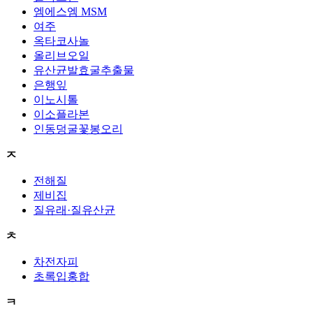
엠에스엠 MSM
여주
옥타코사놀
올리브오일
유산균발효굴추출물
은행잎
이노시톨
이소플라본
인동덩굴꽃봉오리
ㅈ
전해질
제비집
질유래·질유산균
ㅊ
차전자피
초록입홍합
ㅋ