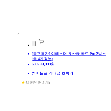
[블프특가] 여에스더 유산균 골드 Pro 2박스
(총 4개월분)
60%
49,000원
썸머블프 역대급 초특가
4.9 (리뷰 30,111개)