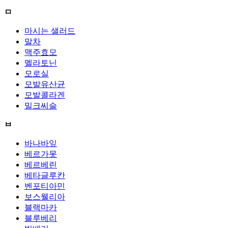
ㅁ
마시는 샐러드
말차
맥주효모
멜라토닌
모로실
모발유산균
모발콜라겐
밀크씨슬
ㅂ
바나바잎
베르가못
베르베린
베타글루칸
벤포티아민
보스웰리아
블랙마카
블루베리