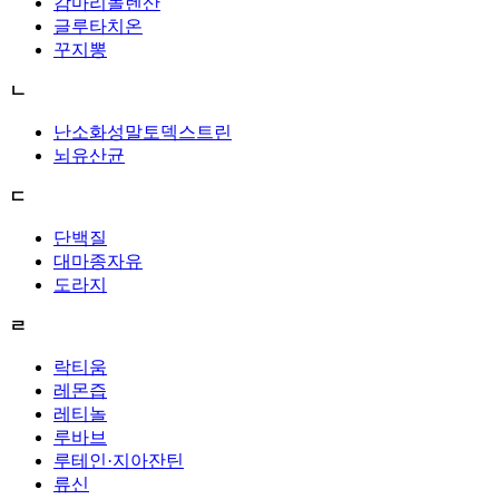
감마리놀렌산
글루타치온
꾸지뽕
ㄴ
난소화성말토덱스트린
뇌유산균
ㄷ
단백질
대마종자유
도라지
ㄹ
락티움
레몬즙
레티놀
루바브
루테인·지아잔틴
류신