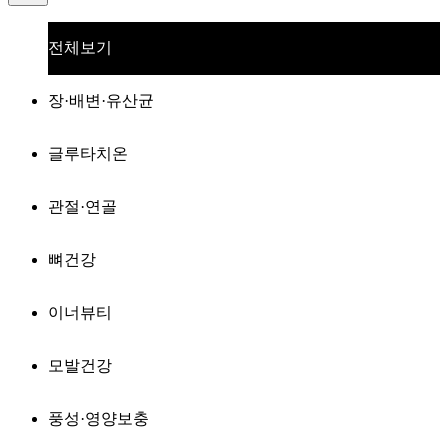
전체보기
장·배변·유산균
글루타치온
관절·연골
뼈건강
이너뷰티
모발건강
풍성·영양보충