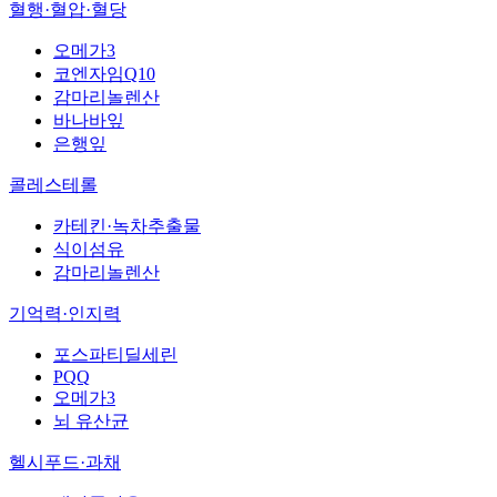
혈행·혈압·혈당
오메가3
코엔자임Q10
감마리놀렌산
바나바잎
은행잎
콜레스테롤
카테킨·녹차추출물
식이섬유
감마리놀렌산
기억력·인지력
포스파티딜세린
PQQ
오메가3
뇌 유산균
헬시푸드·과채