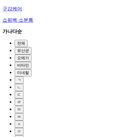
구강케어
쇼핑백·소분통
가나다순
전체
유산균
오메가
비타민
미네랄
ㄱ
ㄴ
ㄷ
ㄹ
ㅁ
ㅂ
ㅅ
ㅇ