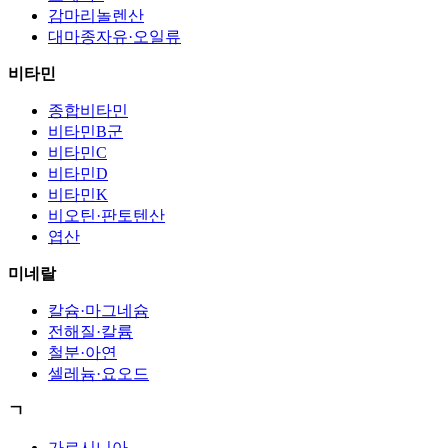
감마리놀렌산
대마종자유·오일류
비타민
종합비타민
비타민B군
비타민C
비타민D
비타민K
비오틴·판토텐산
엽산
미네랄
칼슘·마그네슘
전해질·칼륨
철분·아연
셀레늄·요오드
ㄱ
가르시니아