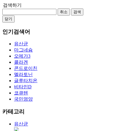
검색하기
취소
검색
닫기
인기검색어
유산균
마그네슘
오메가3
콜라겐
콘드로이친
멜라토닌
글루타치온
비타민D
코큐텐
국민영양
카테고리
유산균