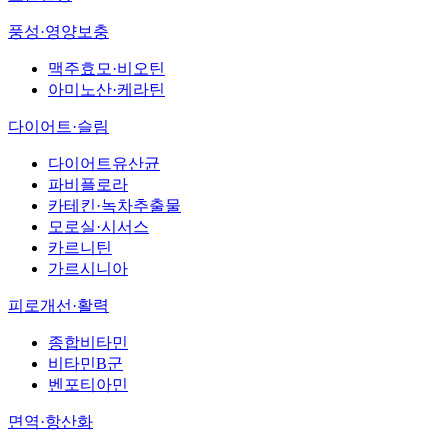
풍성·영양보충
맥주효모·비오틴
아미노산·케라틴
다이어트·슬림
다이어트유산균
파비플로라
카테킨·녹차추출물
모로실·시서스
카르니틴
가르시니아
피로개선·활력
종합비타민
비타민B군
벤포티아민
면역·항산화