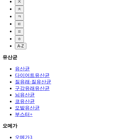
ㅈ
ㅊ
ㅋ
ㅌ
ㅍ
ㅎ
A-Z
유산균
유산균
다이어트유산균
질유래·질유산균
구강유래유산균
뇌유산균
코유산균
모발유산균
부스터+
오메가
오메가3