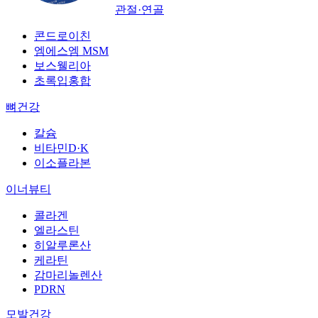
관절·연골
콘드로이친
엠에스엠 MSM
보스웰리아
초록입홍합
뼈건강
칼슘
비타민D·K
이소플라본
이너뷰티
콜라겐
엘라스틴
히알루론산
케라틴
감마리놀렌산
PDRN
모발건강