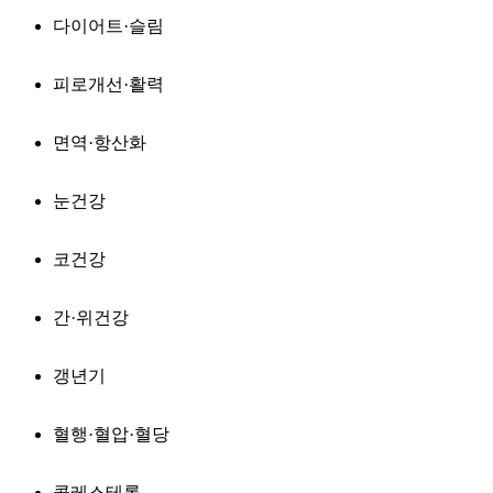
다이어트·슬림
피로개선·활력
면역·항산화
눈건강
코건강
간·위건강
갱년기
혈행·혈압·혈당
콜레스테롤