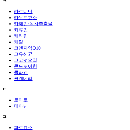
ㅋ
카르니틴
카무트효소
카테킨·녹차추출물
커큐민
케라틴
케일
코엔자임Q10
코유산균
코코넛오일
콘드로이친
콜라겐
크랜베리
ㅌ
토마토
테아닌
ㅍ
파로효소