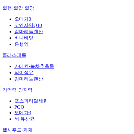
혈행·혈압·혈당
오메가3
코엔자임Q10
감마리놀렌산
바나바잎
은행잎
콜레스테롤
카테킨·녹차추출물
식이섬유
감마리놀렌산
기억력·인지력
포스파티딜세린
PQQ
오메가3
뇌 유산균
헬시푸드·과채