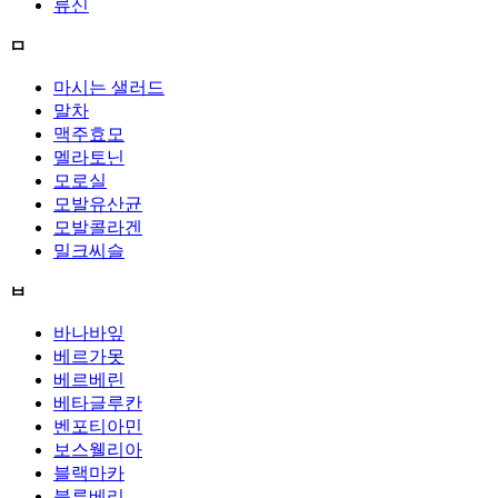
류신
ㅁ
마시는 샐러드
말차
맥주효모
멜라토닌
모로실
모발유산균
모발콜라겐
밀크씨슬
ㅂ
바나바잎
베르가못
베르베린
베타글루칸
벤포티아민
보스웰리아
블랙마카
블루베리