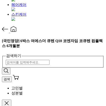
헤어케어
스킨케어
[국민영양] 6박스 여에스더 큐텐 Q10 코엔자임 코큐텐 컴플렉
스 6개월분
검색하기
검색
고민별
성분별