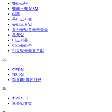
엘라스틴
엠에스엠 MSM
여주
옥타코사놀
올리브오일
유산균발효굴추출물
은행잎
이노시톨
이소플라본
인동덩굴꽃봉오리
ㅈ
전해질
제비집
질유래·질유산균
ㅊ
차전자피
초록입홍합