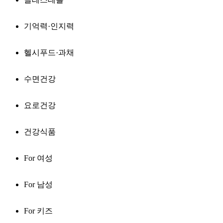
기억력·인지력
헬시푸드·과채
수면건강
요로건강
건강식품
For 여성
For 남성
For 키즈