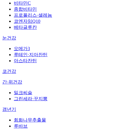
비타민C
종합비타민
프로폴리스·셀레늄
코엔자임Q10
베타글루칸
눈건강
오메가3
루테인·지아잔틴
아스타잔틴
코건강
간·위건강
밀크씨슬
그린세라·꾸지뽕
갱년기
회화나무추출물
루바브