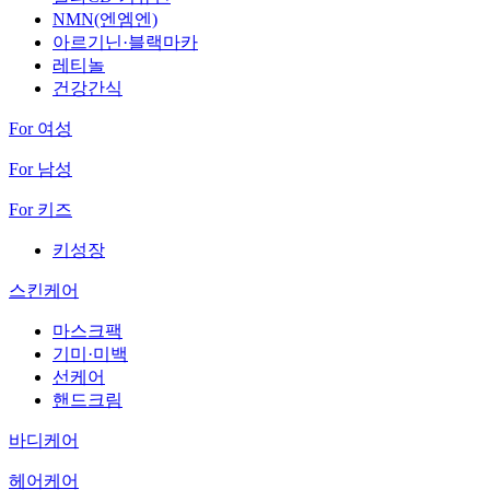
NMN(엔엠엔)
아르기닌·블랙마카
레티놀
건강간식
For 여성
For 남성
For 키즈
키성장
스킨케어
마스크팩
기미·미백
선케어
핸드크림
바디케어
헤어케어