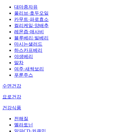
대마종자유
올리브·호두오일
카무트·파로효소
컬리케일·양배추
레몬즙·애사비
블루베리·빌베리
마시는샐러드
하스카프베리
야생베리
말차
여주·새싹보리
푸룬주스
수면건강
요로건강
건강식품
전해질
멜라토닌
알파CD·커큐민