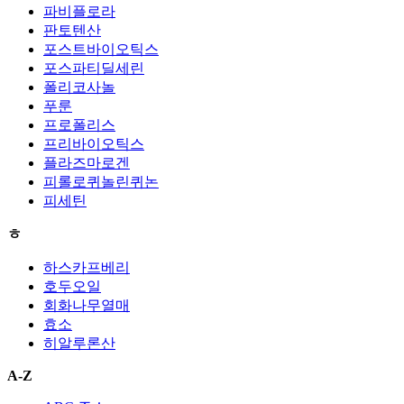
파비플로라
판토텐산
포스트바이오틱스
포스파티딜세린
폴리코사놀
푸룬
프로폴리스
프리바이오틱스
플라즈마로겐
피롤로퀴놀린퀴논
피세틴
ㅎ
하스카프베리
호두오일
회화나무열매
효소
히알루론산
A-Z