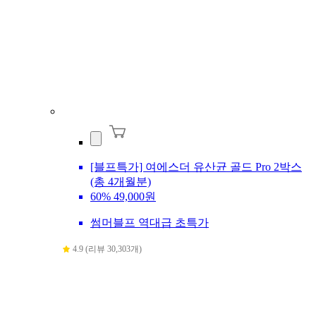
[블프특가] 여에스더 유산균 골드 Pro 2박스
(총 4개월분)
60%
49,000원
썸머블프 역대급 초특가
4.9 (리뷰 30,303개)