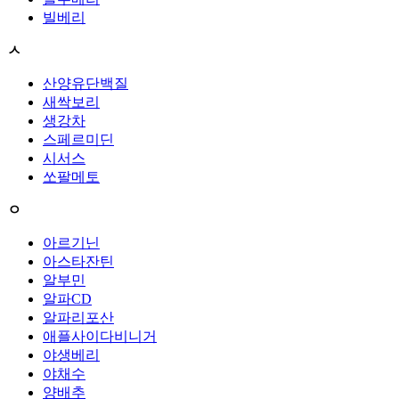
빌베리
ㅅ
산양유단백질
새싹보리
생강차
스페르미딘
시서스
쏘팔메토
ㅇ
아르기닌
아스타잔틴
알부민
알파CD
알파리포산
애플사이다비니거
야생베리
야채수
양배추