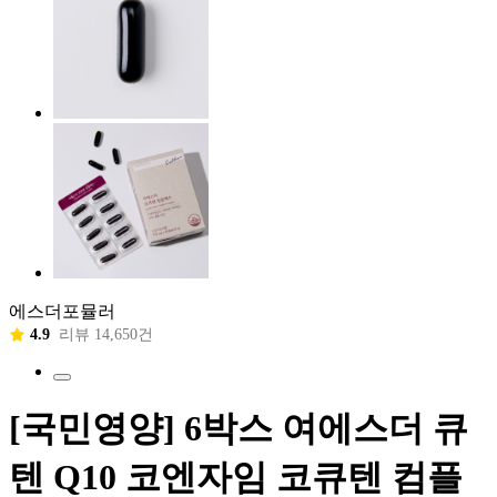
에스더포뮬러
4.9
리뷰 14,650건
[국민영양] 6박스 여에스더 큐
텐 Q10 코엔자임 코큐텐 컴플