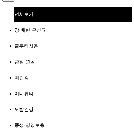
전체보기
장·배변·유산균
글루타치온
관절·연골
뼈건강
이너뷰티
모발건강
풍성·영양보충