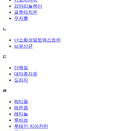
감마리놀렌산
글루타치온
꾸지뽕
ㄴ
난소화성말토덱스트린
뇌유산균
ㄷ
단백질
대마종자유
도라지
ㄹ
락티움
레몬즙
레티놀
루바브
루테인·지아잔틴