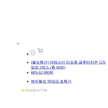
[블프특가] 여에스더 리포좀 글루타치온 12X
알파 2박스 (총 60매)
68%
62,000원
썸머블프 역대급 초특가
4.9 (리뷰 9,177개)