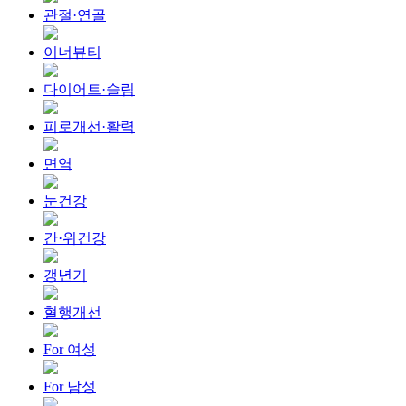
관절·연골
이너뷰티
다이어트·슬림
피로개선·활력
면역
눈건강
간·위건강
갱년기
혈행개선
For 여성
For 남성