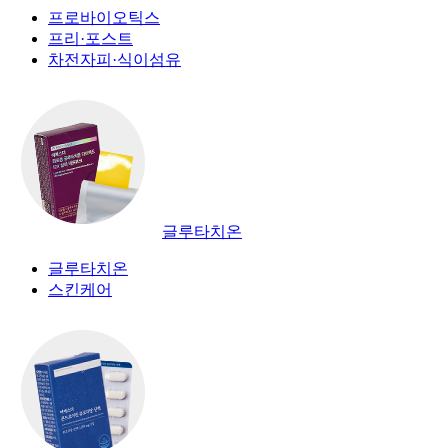
프로바이오틱스
프리·포스트
차전자피·식이섬유
글루타치온
글루타치온
스킨케어