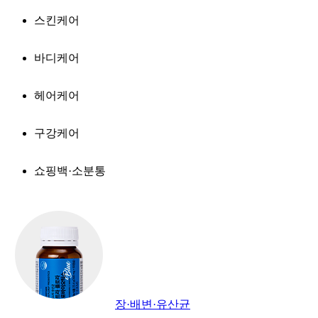
스킨케어
바디케어
헤어케어
구강케어
쇼핑백·소분통
장·배변·유산균