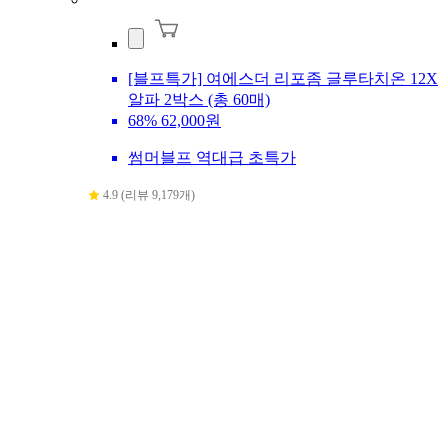
[블프특가] 여에스더 리포좀 글루타치온 12X
알파 2박스 (총 60매)
68%
62,000원
썸머블프 역대급 초특가
4.9 (리뷰 9,179개)