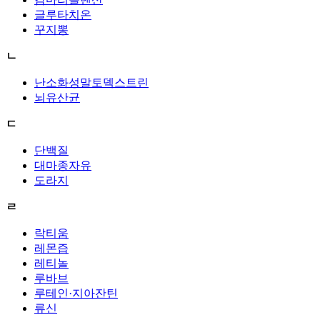
글루타치온
꾸지뽕
ㄴ
난소화성말토덱스트린
뇌유산균
ㄷ
단백질
대마종자유
도라지
ㄹ
락티움
레몬즙
레티놀
루바브
루테인·지아잔틴
류신