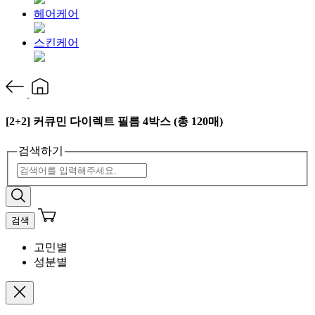
헤어케어
스킨케어
[2+2] 커큐민 다이렉트 필름 4박스 (총 120매)
검색하기
검색
고민별
성분별