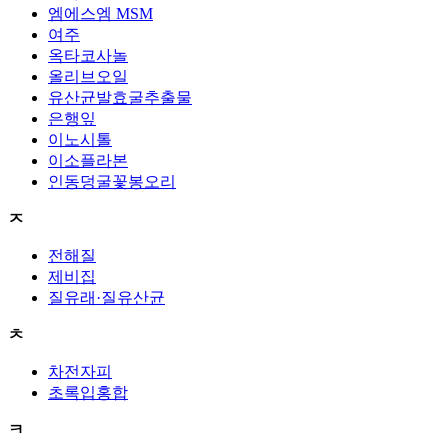
엠에스엠 MSM
여주
옥타코사놀
올리브오일
유산균발효굴추출물
은행잎
이노시톨
이소플라본
인동덩굴꽃봉오리
ㅈ
전해질
제비집
질유래·질유산균
ㅊ
차전자피
초록입홍합
ㅋ