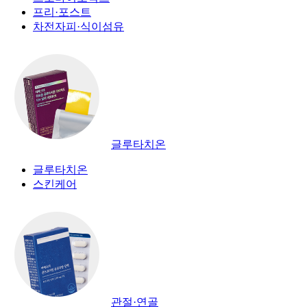
프리·포스트
차전자피·식이섬유
글루타치온
글루타치온
스킨케어
관절·연골