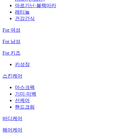
아르기닌·블랙마카
레티놀
건강간식
For 여성
For 남성
For 키즈
키성장
스킨케어
마스크팩
기미·미백
선케어
핸드크림
바디케어
헤어케어