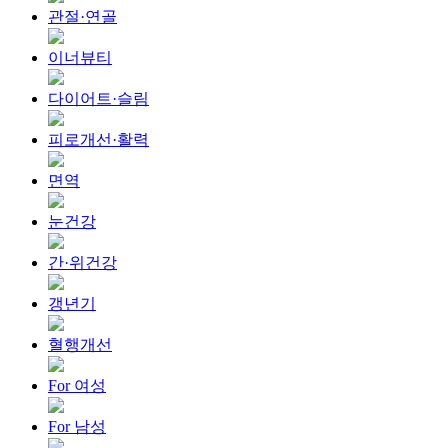
관절·연골
이너뷰티
다이어트·슬림
피로개선·활력
면역
눈건강
간·위건강
갱년기
혈행개선
For 여성
For 남성