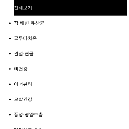
전체보기
장·배변·유산균
글루타치온
관절·연골
뼈건강
이너뷰티
모발건강
풍성·영양보충