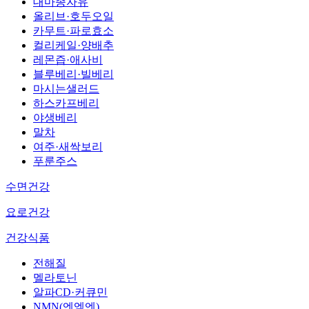
대마종자유
올리브·호두오일
카무트·파로효소
컬리케일·양배추
레몬즙·애사비
블루베리·빌베리
마시는샐러드
하스카프베리
야생베리
말차
여주·새싹보리
푸룬주스
수면건강
요로건강
건강식품
전해질
멜라토닌
알파CD·커큐민
NMN(엔엠엔)