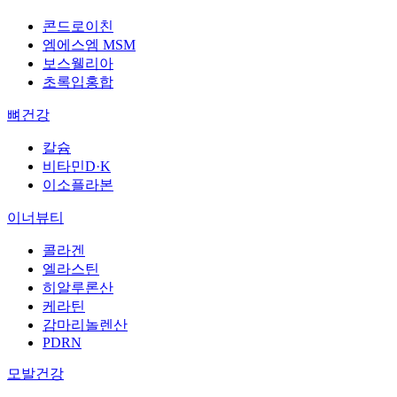
콘드로이친
엠에스엠 MSM
보스웰리아
초록입홍합
뼈건강
칼슘
비타민D·K
이소플라본
이너뷰티
콜라겐
엘라스틴
히알루론산
케라틴
감마리놀렌산
PDRN
모발건강