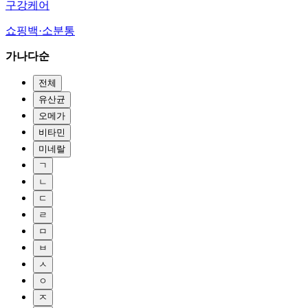
구강케어
쇼핑백·소분통
가나다순
전체
유산균
오메가
비타민
미네랄
ㄱ
ㄴ
ㄷ
ㄹ
ㅁ
ㅂ
ㅅ
ㅇ
ㅈ