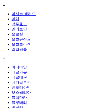
ㅁ
마시는 샐러드
말차
맥주효모
멜라토닌
모로실
모발유산균
모발콜라겐
밀크씨슬
ㅂ
바나바잎
베르가못
베르베린
베타글루칸
벤포티아민
보스웰리아
블랙마카
블루베리
빌베리