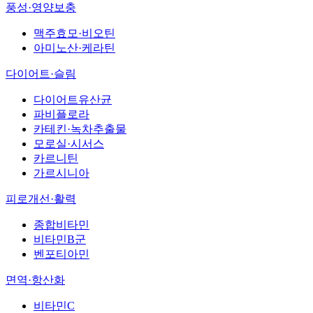
풍성·영양보충
맥주효모·비오틴
아미노산·케라틴
다이어트·슬림
다이어트유산균
파비플로라
카테킨·녹차추출물
모로실·시서스
카르니틴
가르시니아
피로개선·활력
종합비타민
비타민B군
벤포티아민
면역·항산화
비타민C