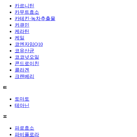
카르니틴
카무트효소
카테킨·녹차추출물
커큐민
케라틴
케일
코엔자임Q10
코유산균
코코넛오일
콘드로이친
콜라겐
크랜베리
ㅌ
토마토
테아닌
ㅍ
파로효소
파비플로라