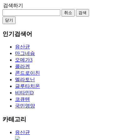
검색하기
취소
검색
닫기
인기검색어
유산균
마그네슘
오메가3
콜라겐
콘드로이친
멜라토닌
글루타치온
비타민D
코큐텐
국민영양
카테고리
유산균