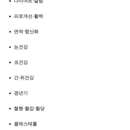
다이어트·슬림
피로개선·활력
면역·항산화
눈건강
코건강
간·위건강
갱년기
혈행·혈압·혈당
콜레스테롤