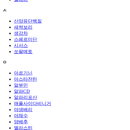
ㅅ
산양유단백질
새싹보리
생강차
스페르미딘
시서스
쏘팔메토
ㅇ
아르기닌
아스타잔틴
알부민
알파CD
알파리포산
애플사이다비니거
야생베리
야채수
양배추
엘라스틴