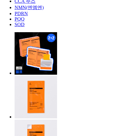
CCA 주스
NMN(엔엠엔)
PDRN
PQQ
SOD