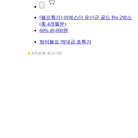
[블프특가] 여에스더 유산균 골드 Pro 2박스
(총 4개월분)
60%
49,000원
썸머블프 역대급 초특가
4.9 (리뷰 30,317개)