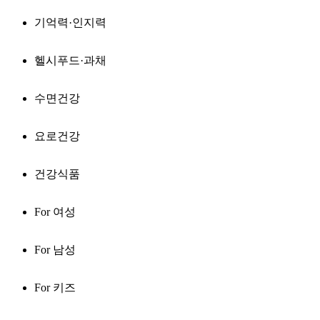
기억력·인지력
헬시푸드·과채
수면건강
요로건강
건강식품
For 여성
For 남성
For 키즈