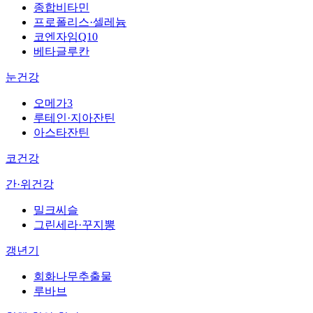
종합비타민
프로폴리스·셀레늄
코엔자임Q10
베타글루칸
눈건강
오메가3
루테인·지아잔틴
아스타잔틴
코건강
간·위건강
밀크씨슬
그린세라·꾸지뽕
갱년기
회화나무추출물
루바브