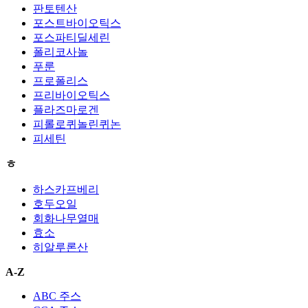
판토텐산
포스트바이오틱스
포스파티딜세린
폴리코사놀
푸룬
프로폴리스
프리바이오틱스
플라즈마로겐
피롤로퀴놀린퀴논
피세틴
ㅎ
하스카프베리
호두오일
회화나무열매
효소
히알루론산
A-Z
ABC 주스