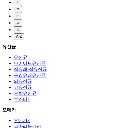
ㅊ
ㅋ
ㅌ
ㅍ
ㅎ
A-Z
유산균
유산균
다이어트유산균
질유래·질유산균
구강유래유산균
뇌유산균
코유산균
모발유산균
부스터+
오메가
오메가3
감마리놀렌산