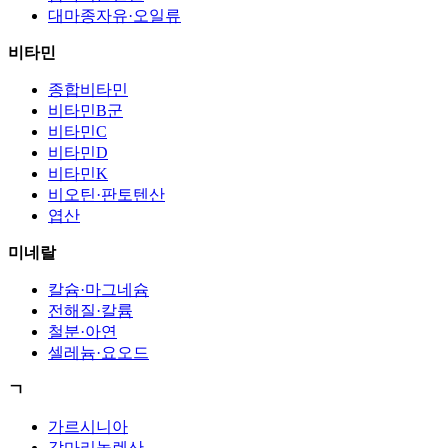
대마종자유·오일류
비타민
종합비타민
비타민B군
비타민C
비타민D
비타민K
비오틴·판토텐산
엽산
미네랄
칼슘·마그네슘
전해질·칼륨
철분·아연
셀레늄·요오드
ㄱ
가르시니아
감마리놀렌산