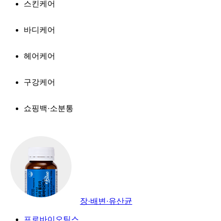
스킨케어
바디케어
헤어케어
구강케어
쇼핑백·소분통
장·배변·유산균
프로바이오틱스