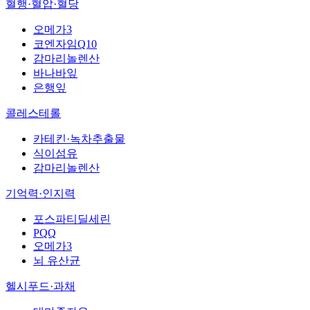
혈행·혈압·혈당
오메가3
코엔자임Q10
감마리놀렌산
바나바잎
은행잎
콜레스테롤
카테킨·녹차추출물
식이섬유
감마리놀렌산
기억력·인지력
포스파티딜세린
PQQ
오메가3
뇌 유산균
헬시푸드·과채