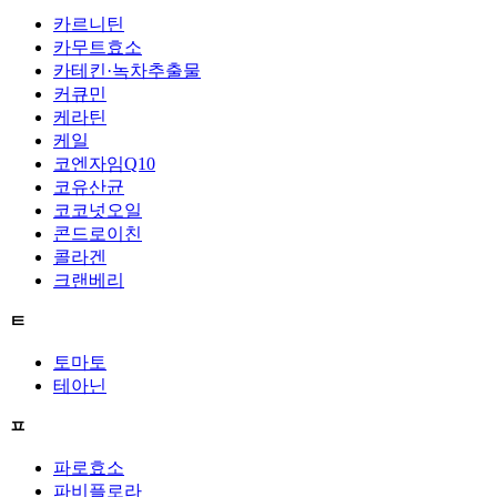
카르니틴
카무트효소
카테킨·녹차추출물
커큐민
케라틴
케일
코엔자임Q10
코유산균
코코넛오일
콘드로이친
콜라겐
크랜베리
ㅌ
토마토
테아닌
ㅍ
파로효소
파비플로라