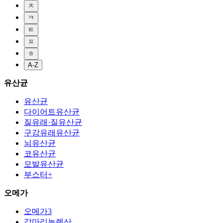
ㅊ
ㅋ
ㅌ
ㅍ
ㅎ
A-Z
유산균
유산균
다이어트유산균
질유래·질유산균
구강유래유산균
뇌유산균
코유산균
모발유산균
부스터+
오메가
오메가3
감마리놀렌산