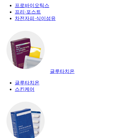
프로바이오틱스
프리·포스트
차전자피·식이섬유
글루타치온
글루타치온
스킨케어