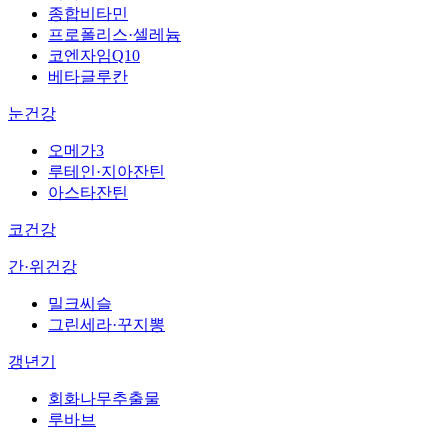
종합비타민
프로폴리스·셀레늄
코엔자임Q10
베타글루칸
눈건강
오메가3
루테인·지아잔틴
아스타잔틴
코건강
간·위건강
밀크씨슬
그린세라·꾸지뽕
갱년기
회화나무추출물
루바브