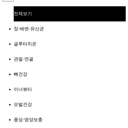
전체보기
장·배변·유산균
글루타치온
관절·연골
뼈건강
이너뷰티
모발건강
풍성·영양보충