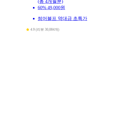
(총 4개월분)
60%
49,000원
썸머블프 역대급 초특가
4.9 (리뷰 30,084개)