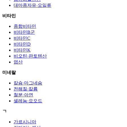
대마종자유·오일류
비타민
종합비타민
비타민B군
비타민C
비타민D
비타민K
비오틴·판토텐산
엽산
미네랄
칼슘·마그네슘
전해질·칼륨
철분·아연
셀레늄·요오드
ㄱ
가르시니아