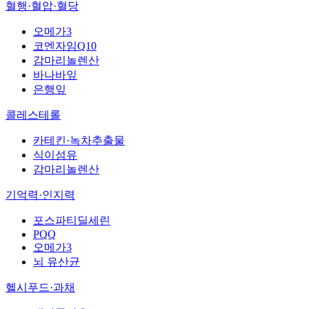
혈행·혈압·혈당
오메가3
코엔자임Q10
감마리놀렌산
바나바잎
은행잎
콜레스테롤
카테킨·녹차추출물
식이섬유
감마리놀렌산
기억력·인지력
포스파티딜세린
PQQ
오메가3
뇌 유산균
헬시푸드·과채