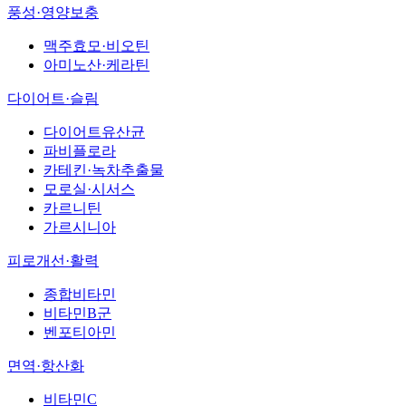
풍성·영양보충
맥주효모·비오틴
아미노산·케라틴
다이어트·슬림
다이어트유산균
파비플로라
카테킨·녹차추출물
모로실·시서스
카르니틴
가르시니아
피로개선·활력
종합비타민
비타민B군
벤포티아민
면역·항산화
비타민C