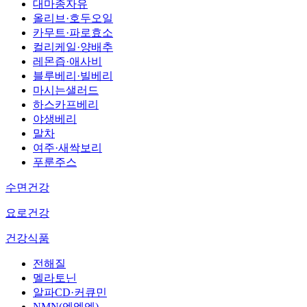
대마종자유
올리브·호두오일
카무트·파로효소
컬리케일·양배추
레몬즙·애사비
블루베리·빌베리
마시는샐러드
하스카프베리
야생베리
말차
여주·새싹보리
푸룬주스
수면건강
요로건강
건강식품
전해질
멜라토닌
알파CD·커큐민
NMN(엔엠엔)