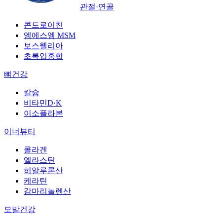
관절·연골
콘드로이친
엠에스엠 MSM
보스웰리아
초록입홍합
뼈건강
칼슘
비타민D·K
이소플라본
이너뷰티
콜라겐
엘라스틴
히알루론산
케라틴
감마리놀렌산
모발건강