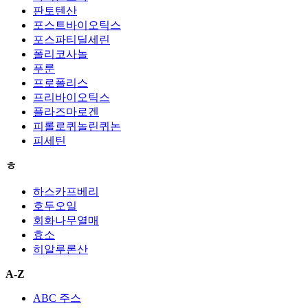
판토텐산
포스트바이오틱스
포스파티딜세린
폴리코사놀
푸룬
프로폴리스
프리바이오틱스
플라즈마로겐
피롤로퀴놀린퀴논
피세틴
ㅎ
하스카프베리
호두오일
회화나무열매
효소
히알루론산
A-Z
ABC 주스