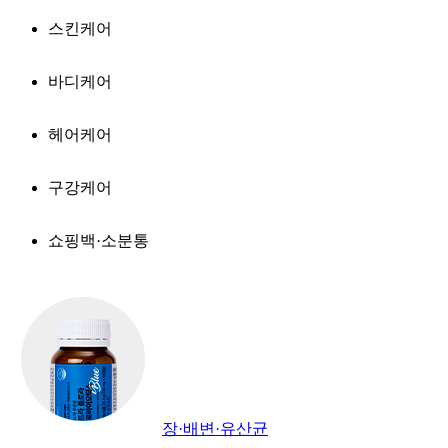
스킨케어
바디케어
헤어케어
구강케어
쇼핑백·소분통
장·배변·유산균