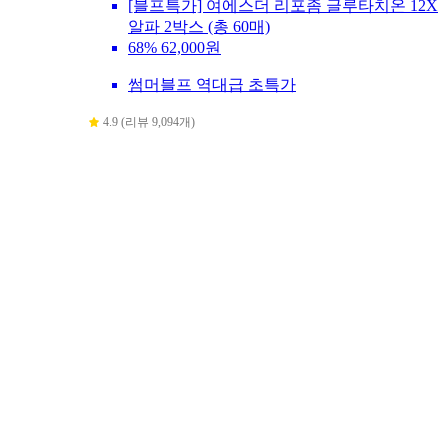
[블프특가] 여에스더 리포좀 글루타치온 12X
알파 2박스 (총 60매)
68%
62,000원
썸머블프 역대급 초특가
4.9 (리뷰 9,094개)