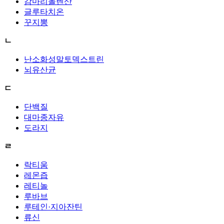
감마리놀렌산
글루타치온
꾸지뽕
ㄴ
난소화성말토덱스트린
뇌유산균
ㄷ
단백질
대마종자유
도라지
ㄹ
락티움
레몬즙
레티놀
루바브
루테인·지아잔틴
류신