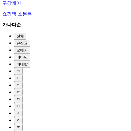
구강케어
쇼핑백·소분통
가나다순
전체
유산균
오메가
비타민
미네랄
ㄱ
ㄴ
ㄷ
ㄹ
ㅁ
ㅂ
ㅅ
ㅇ
ㅈ