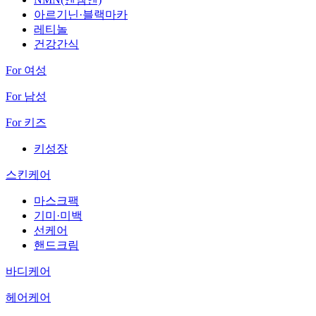
아르기닌·블랙마카
레티놀
건강간식
For 여성
For 남성
For 키즈
키성장
스킨케어
마스크팩
기미·미백
선케어
핸드크림
바디케어
헤어케어