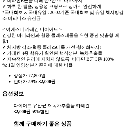
✔ 비타민B군을 더해 탄 ·단 ·지 대사까지
✔ 하루 한 캡슐, 장용성 코팅으로 장까지 안전하게
*국내최초 X 국내유일 : 26.02기준 국내최초 및 유일 체지방감
소 비피더스 유산균
< 여에스더 카테킨 다이어트 >
건강한 바디라인과 혈중 콜레스테롤을 위한 중년 맞춤형 배
합!
✔ 체지방 감소·혈중 콜레스테롤 개선·항산화까지!
✔ 카테킨 4종 함유가 확인된 핵심성분, 녹차추출물
✔ 지속적인 관리에 지치지 않도록, 비타민 B군 3종 100%
%: 1일 영양성분기준치에 대한 비율
정상가
77,800
원
판매가
59%
32,000원
옵션정보
다이어트 유산균 & 녹차추출물 카테킨
32,000원
59%할인
함께 구매하기 좋은 상품