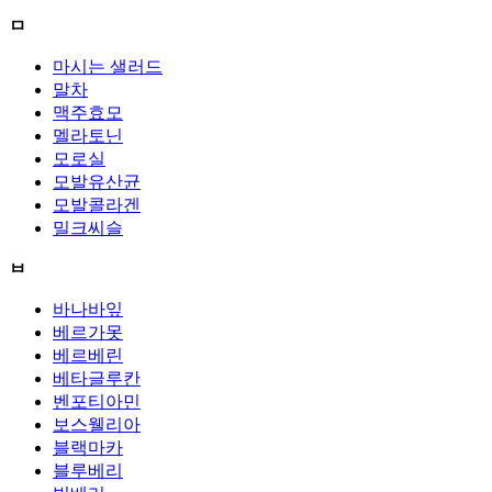
ㅁ
마시는 샐러드
말차
맥주효모
멜라토닌
모로실
모발유산균
모발콜라겐
밀크씨슬
ㅂ
바나바잎
베르가못
베르베린
베타글루칸
벤포티아민
보스웰리아
블랙마카
블루베리