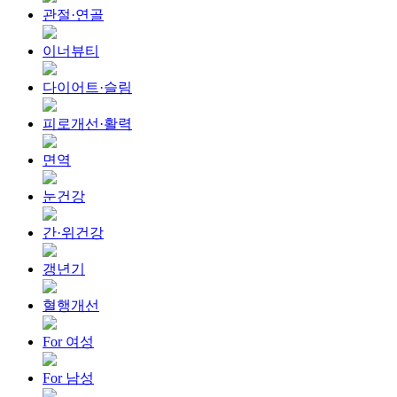
관절·연골
이너뷰티
다이어트·슬림
피로개선·활력
면역
눈건강
간·위건강
갱년기
혈행개선
For 여성
For 남성