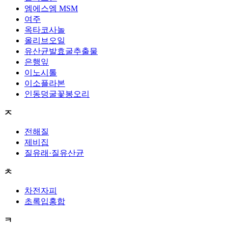
엠에스엠 MSM
여주
옥타코사놀
올리브오일
유산균발효굴추출물
은행잎
이노시톨
이소플라본
인동덩굴꽃봉오리
ㅈ
전해질
제비집
질유래·질유산균
ㅊ
차전자피
초록입홍합
ㅋ