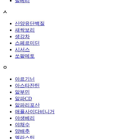
빌베리
ㅅ
산양유단백질
새싹보리
생강차
스페르미딘
시서스
쏘팔메토
ㅇ
아르기닌
아스타잔틴
알부민
알파CD
알파리포산
애플사이다비니거
야생베리
야채수
양배추
엘라스틴