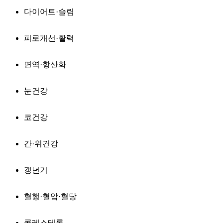
다이어트·슬림
피로개선·활력
면역·항산화
눈건강
코건강
간·위건강
갱년기
혈행·혈압·혈당
콜레스테롤