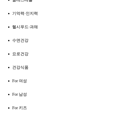
기억력·인지력
헬시푸드·과채
수면건강
요로건강
건강식품
For 여성
For 남성
For 키즈