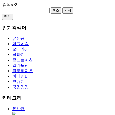
검색하기
취소
검색
닫기
인기검색어
유산균
마그네슘
오메가3
콜라겐
콘드로이친
멜라토닌
글루타치온
비타민D
코큐텐
국민영양
카테고리
유산균